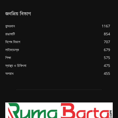
জনপ্রিয় বিভাগ
বান্দরবান
1167
রাঙামাটি
854
বিশেষ বিভাগ
707
লাইফডেস্ক
679
শিক্ষা
575
স্বাস্থ্য ও চিকিৎসা
475
অপরাধ
455