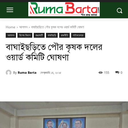
Home
আলাপন
বাঘাইছড়িতে পৌর কৃষক দলের ওয়ার্ড কমিটি ঘোষণা
আলাপন
বিশেষ বিভাগ
রাঙামাটি
বাঘাইছড়ি
রাজনীতি
লাইফডেস্ক
বাঘাইছড়িতে পৌর কৃষক দলের
ওয়ার্ড কমিটি ঘোষণা
By
Ruma Barta
ফেব্রুয়ারি ১৪, ২০২৫
155
0