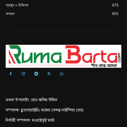
স্বাস্থ্য ও চিকিৎসা
475
অপরাধ
455
প্রধান উপদেষ্টা: মোঃ জসিম উদ্দিন
সম্পাদক: হ্লাথোয়াইচিং মারমা (ভদন্ত নাইন্দিয়া থের)
নির্বাহী সম্পাদক: মংহাইথুই মার্মা