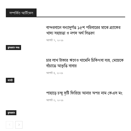
সম্পর্কিত আর্টিকেল
বান্দরবানে বন্যাদুর্গত ১৫শ পরিবারের মাঝে ব্র্যাকের
খাদ্য সহায়তা ও নগদ অর্থ বিতরণ
আগস্ট ৭, ২০২৬
বান্দরবান সদর
চার লাখ টাকার ঋণেও থামেনি চিকিৎসা ব্যয়, মেয়েকে
বাঁচাতে আকুতি বাবার
আগস্ট ৪, ২০২৬
থানচি
পাহাড়ে চক্ষু দৃষ্টি ফিরিয়ে আনার অপর নাম কেএস মং
আগস্ট ৩, ২০২৬
বান্দরবান