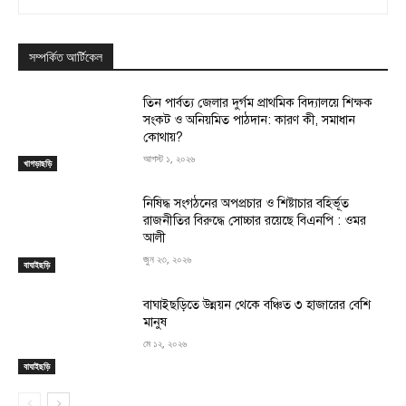
সম্পর্কিত আর্টিকেল
তিন পার্বত্য জেলার দুর্গম প্রাথমিক বিদ্যালয়ে শিক্ষক
সংকট ও অনিয়মিত পাঠদান: কারণ কী, সমাধান
কোথায়?
আগস্ট ১, ২০২৬
খাগড়াছড়ি
নিষিদ্ধ সংগঠনের অপপ্রচার ও শিষ্টাচার বহির্ভূত
রাজনীতির বিরুদ্ধে সোচ্চার রয়েছে বিএনপি : ওমর
আলী
জুন ২৩, ২০২৬
বাঘাইছড়ি
বাঘাইছড়িতে উন্নয়ন থেকে বঞ্চিত ৩ হাজারের বেশি
মানুষ
মে ১২, ২০২৬
বাঘাইছড়ি