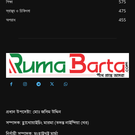
শিক্ষা
575
স্বাস্থ্য ও চিকিৎসা
475
অপরাধ
455
প্রধান উপদেষ্টা: মোঃ জসিম উদ্দিন
সম্পাদক: হ্লাথোয়াইচিং মারমা (ভদন্ত নাইন্দিয়া থের)
নির্বাহী সম্পাদক: মংহাইথুই মার্মা