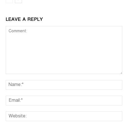
LEAVE A REPLY
Comment:
Na
Ema
We