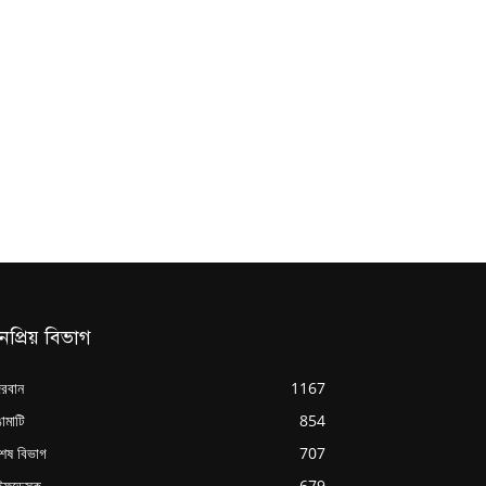
নপ্রিয় বিভাগ
্দরবান
1167
ামাটি
854
শেষ বিভাগ
707
ইফডেস্ক
679