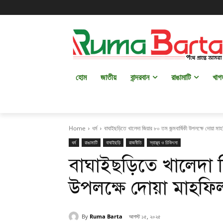
হোম
জাতীয়
বান্দরবান
রাঙামাটি
খাগ
Home
ধর্ম
বাঘাইছড়িতে খালেদা জিয়ার ৮০ তম জন্মবার্ষিকী উপলক্ষে দোয়া মা
ধর্ম
রাঙামাটি
বাঘাইছড়ি
রাজনীতি
স্বাস্থ্য ও চিকিৎসা
বাঘাইছড়িতে খালেদা জ
উপলক্ষে দোয়া মাহফি
By
Ruma Barta
আগস্ট ১৫, ২০২৫