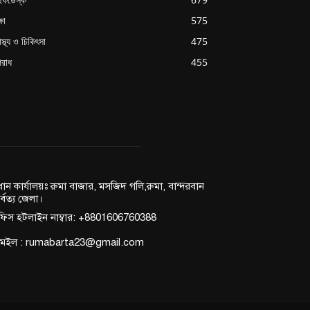
্ষা
575
াস্থ্য ও চিকিৎসা
475
রাধ
455
রধান কার্যালয়ঃ রুমা বাজার, মসজিদ গলি,রুমা, বান্দরবান
র্বত্য জেলা।
িস হটলাইন নাম্বার: +8801606760388
মেইল : rumabarta23@gmail.com