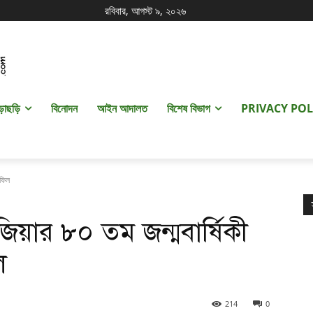
রবিবার, আগস্ট ৯, ২০২৬
ড়াছড়ি
বিনোদন
আইন আদালত
বিশেষ বিভাগ
PRIVACY POL
হফিল
িয়ার ৮০ তম জন্মবার্ষিকী
ল
214
0