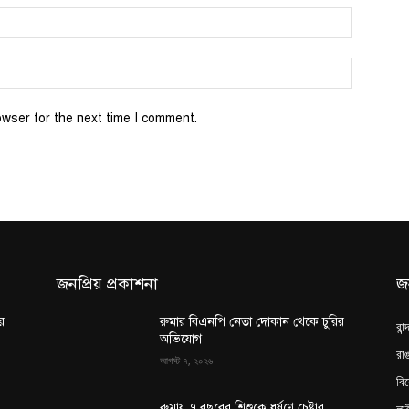
Email:*
Website:
owser for the next time I comment.
জনপ্রিয় প্রকাশনা
জ
র
রুমার বিএনপি নেতা দোকান থেকে চুরির
বান
অভিযোগ
রাঙ
আগস্ট ৭, ২০২৬
বি
লা
রুমায় ৭ বছরের শিশুকে ধর্ষণে চেষ্টার