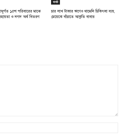
থানচি
্যাদুর্গত ১৫শ পরিবারের মাঝে
চার লাখ টাকার ঋণেও থামেনি চিকিৎসা ব্যয়,
য সহায়তা ও নগদ অর্থ বিতরণ
মেয়েকে বাঁচাতে আকুতি বাবার
Name:*