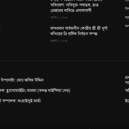
অভিযোগ: অভিযুক্ত পলাতক, দ্রুত
শিক
গ্রেপ্তারের দাবিতে এলাকাবাসী
স্ব
আগস্ট ৭, ২০২৬
অপ
া
বান্দরবান সার্বজনীন কেন্দ্রীয় শ্রী শ্রী দুর্গা
মন্দিরের ত্রি বার্ষিক নির্বাচন সম্পন্ন
আগস্ট ৭, ২০২৬
প্
ন উপদেষ্টা: মোঃ জসিম উদ্দিন
পা
দক: হ্লাথোয়াইচিং মারমা (ভদন্ত নাইন্দিয়া থের)
অফ
াহী সম্পাদক: মংহাইথুই মার্মা
ই