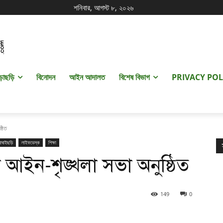
শনিবার, আগস্ট ৮, ২০২৬
ড়াছড়ি
বিনোদন
আইন আদালত
বিশেষ বিভাগ
PRIVACY POL
্ঠিত
বাঘাইছড়ি
লাইফডেস্ক
শিক্ষা
আইন-শৃঙ্খলা সভা অনুষ্ঠিত
149
0