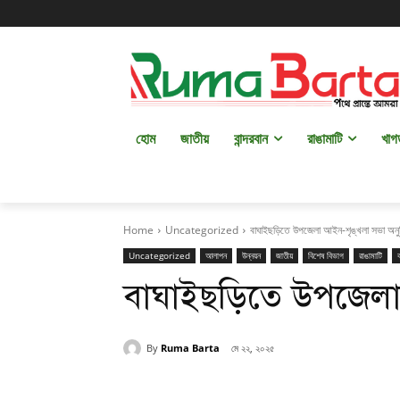
হোম
জাতীয়
বান্দরবান
রাঙামাটি
খাগ
Home
Uncategorized
বাঘাইছড়িতে উপজেলা আইন-শৃঙ্খলা সভা অনুষ
Uncategorized
আলাপন
উন্নয়ন
জাতীয়
বিশেষ বিভাগ
রাঙামাটি
বাঘাইছড়িতে উপজেলা 
By
Ruma Barta
মে ২২, ২০২৫
Share