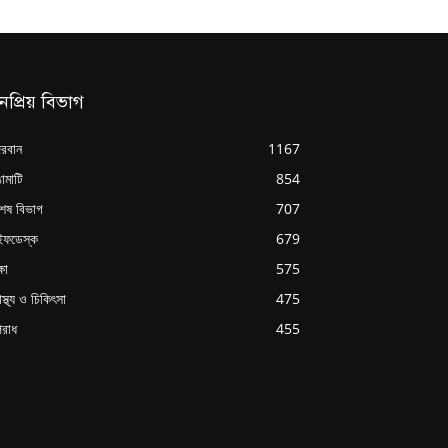
নপ্রিয় বিভাগ
্দরবান
1167
ামাটি
854
শেষ বিভাগ
707
ইফডেস্ক
679
্ষা
575
াস্থ্য ও চিকিৎসা
475
রাধ
455