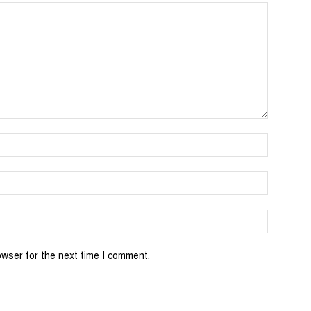
Name:*
Email:*
Website:
owser for the next time I comment.