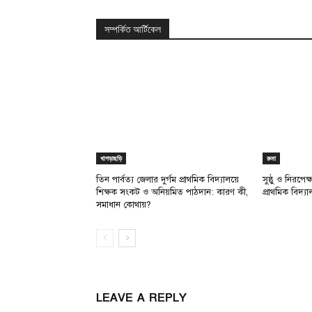
সম্পর্কিত আর্টিকেল
খাগড়াছড়ি
রুমা
তিন পার্বত্য জেলার দুর্গম প্রাথমিক বিদ্যালয়ে
সুষ্ঠু ও নিরপে
শিক্ষক সংকট ও অনিয়মিত পাঠদান: কারণ কী,
প্রাথমিক বিদ্য
সমাধান কোথায়?
LEAVE A REPLY