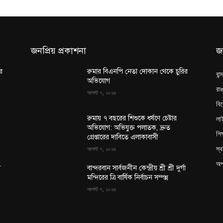
জনপ্রিয় প্রকাশনা
জ
র
রুমার বিএনপি নেতা দোকান থেকে চুরির
বান
অভিযোগ
রাঙ
আগস্ট ৭, ২০২৬
বি
লা
রুমায় ৭ বছরের শিশুকে ধর্ষণে চেষ্টার
অভিযোগ: অভিযুক্ত পলাতক, দ্রুত
শিক
গ্রেপ্তারের দাবিতে এলাকাবাসী
স্ব
আগস্ট ৭, ২০২৬
অপ
া
বান্দরবান সার্বজনীন কেন্দ্রীয় শ্রী শ্রী দুর্গা
মন্দিরের ত্রি বার্ষিক নির্বাচন সম্পন্ন
আগস্ট ৭, ২০২৬