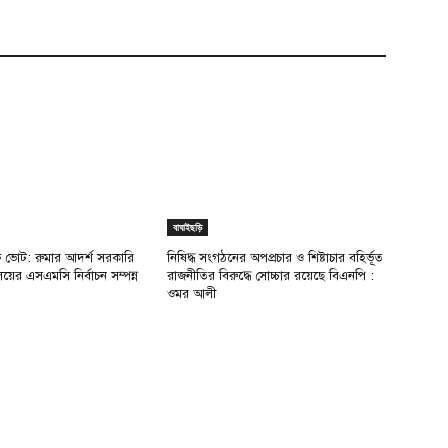
বাঘাইছড়ি
ক্ষ ভোট: রুমার আদর্শ সরকারি
নিষিদ্ধ সংগঠনের অপপ্রচার ও শিষ্টাচার বহির্ভূত
ালয়ের এসএমসি নির্বাচন সম্পন্ন
রাজনীতির বিরুদ্ধে সোচ্চার রয়েছে বিএনপি :
ওমর আলী