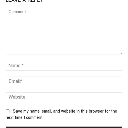
LEAVE A REPLY
Comment:
Na
Ema
We
Save my name, email, and website in this browser for the
next time I comment.