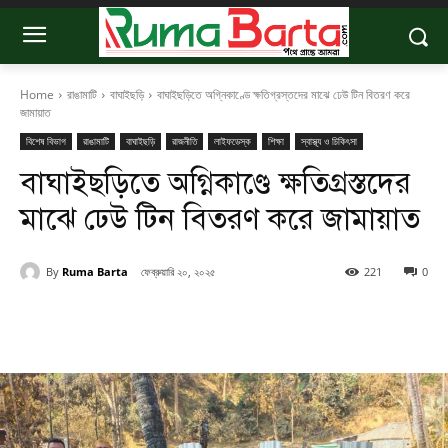
Home
রাঙামাটি
বাঘাইছড়ি
বাঘাইছড়িতে অগ্নিকাণ্ডে ক্ষতিগ্রস্তদের মাঝে ঢেউ টিন বিতরণ করে
জামায়াত
বিশেষ বিভাগ
রাঙামাটি
বাঘাইছড়ি
রাজনীতি
লাইফডেস্ক
শিক্ষা
স্বাস্থ্য ও চিকিৎসা
বাঘাইছড়িতে অগ্নিকাণ্ডে ক্ষতিগ্রস্তদের
মাঝে ঢেউ টিন বিতরণ করে জামায়াত
By
Ruma Barta
ফেব্রুয়ারি ২০, ২০২৫
221
0