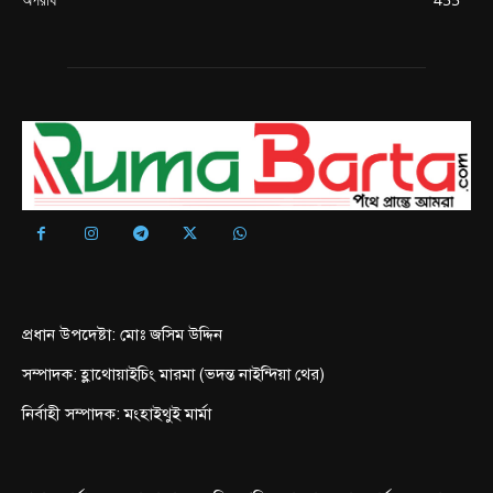
প্রধান উপদেষ্টা: মোঃ জসিম উদ্দিন
সম্পাদক: হ্লাথোয়াইচিং মারমা (ভদন্ত নাইন্দিয়া থের)
নির্বাহী সম্পাদক: মংহাইথুই মার্মা