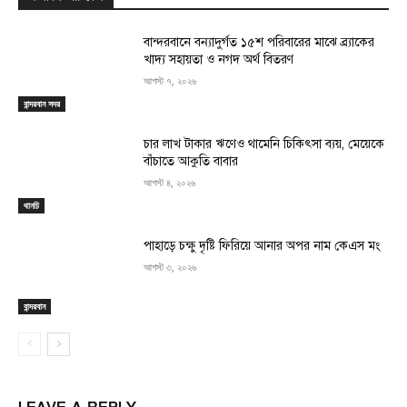
বান্দরবানে বন্যাদুর্গত ১৫শ পরিবারের মাঝে ব্র্যাকের
খাদ্য সহায়তা ও নগদ অর্থ বিতরণ
আগস্ট ৭, ২০২৬
বান্দরবান সদর
চার লাখ টাকার ঋণেও থামেনি চিকিৎসা ব্যয়, মেয়েকে
বাঁচাতে আকুতি বাবার
আগস্ট ৪, ২০২৬
থানচি
পাহাড়ে চক্ষু দৃষ্টি ফিরিয়ে আনার অপর নাম কেএস মং
আগস্ট ৩, ২০২৬
বান্দরবান