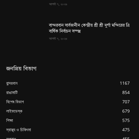
আগস্ট ৭, ২০২৬
বান্দরবান সার্বজনীন কেন্দ্রীয় শ্রী শ্রী দুর্গা মন্দিরের ত্রি
বার্ষিক নির্বাচন সম্পন্ন
আগস্ট ৭, ২০২৬
জনপ্রিয় বিভাগ
বান্দরবান
1167
রাঙামাটি
854
বিশেষ বিভাগ
707
লাইফডেস্ক
679
শিক্ষা
575
স্বাস্থ্য ও চিকিৎসা
475
অপরাধ
455