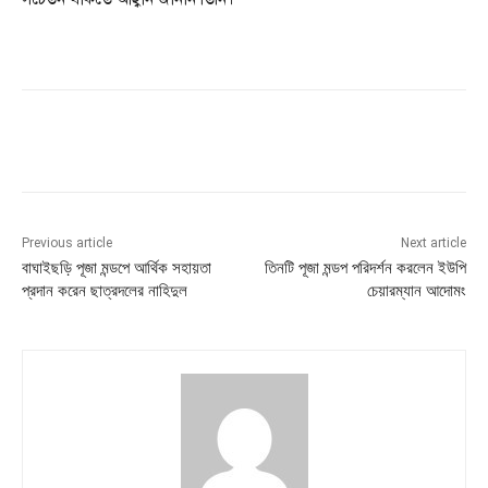
Previous article
Next article
বাঘাইছড়ি পূজা মন্ডপে আর্থিক সহায়তা
তিনটি পূজা মন্ডপ পরিদর্শন করলেন ইউপি
প্রদান করেন ছাত্রদলের নাহিদুল
চেয়ারম্যান আদোমং