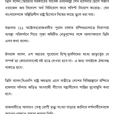
তিনি বলেন,স্বৈরাচার সরকারের সাবেক প্রধানমন্ত্রী শেখ হাসিনার ছেলে সজীব
ওয়াজেদ জয় বিদেশে অর্থ বিনিয়োগ করে লবিস্ট নিয়োগ করেছে। যেন
বাংলাদেশকে অস্থিতিশীল রাষ্ট্র হিসেবে বিশ্বের কাছে তুলে ধরা যায়।
শুক্রবার (১১ অক্টোবর)রাজধানীর পুরান ঢাকার মন্দিরগুলোতে নিরাপত্তা
ব্যবস্থা পরিদর্শনে গিয়ে পূজা কমিটির নেতৃবৃন্দের সঙ্গে আলাপকালে তিনি
এসব কথা বলেন।
ইশরাক বলেন, ৪শ বছরের পুরোনো হিন্দু-মুসলিমের মধ্যে ভ্রাতৃত্বের যে
সম্পর্ক তা কোনোভাবেই নষ্ট হতে দেওয়া হবে না। এ জন্য সবাইকে ঐক্যবদ্ধ
থাকতে হবে।
তিনি বলেন,বিএনপি রাষ্ট্র ক্ষমতায় এলে অতীতে দেশের বিভিন্নস্থানে মন্দিরে
হামলার ঘটনায় জড়িত আওয়ামী লীগের সন্ত্রাসীদের শাস্তির মুখোমুখি করা
হবে।
রাজধানীতে আবারও ডেঙ্গু রোগী মৃত্যু সংখ্যা বাড়ছে জানিয়ে দর্শনার্থীদেরকে
সচেতন থাকতে আহ্বান জানান তিনি।