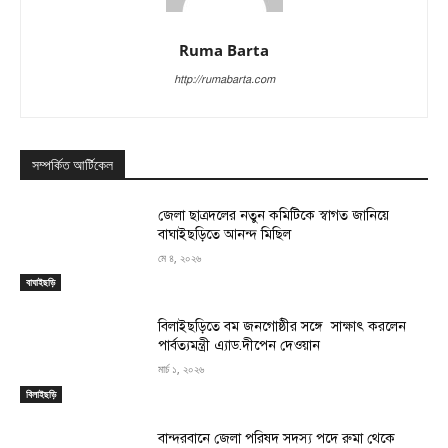
Ruma Barta
http://rumabarta.com
সম্পর্কিত আর্টিকেল
জেলা ছাত্রদলের নতুন কমিটিকে স্বাগত জানিয়ে
বাঘাইছড়িতে আনন্দ মিছিল
মে ৪, ২০২৬
বাঘাইছড়ি
বিলাইছড়িতে বম জনগোষ্ঠীর সঙ্গে সাক্ষাৎ করলেন
পার্বত্যমন্ত্রী এ্যাড.দীপেন দেওয়ান
মার্চ ১, ২০২৬
বিলাইছড়ি
বান্দরবানে জেলা পরিষদ সদস্য পদে রুমা থেকে