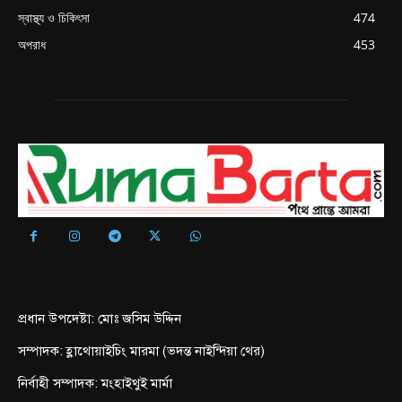
স্বাস্থ্য ও চিকিৎসা
474
অপরাধ
453
প্রধান উপদেষ্টা: মোঃ জসিম উদ্দিন
সম্পাদক: হ্লাথোয়াইচিং মারমা (ভদন্ত নাইন্দিয়া থের)
নির্বাহী সম্পাদক: মংহাইথুই মার্মা