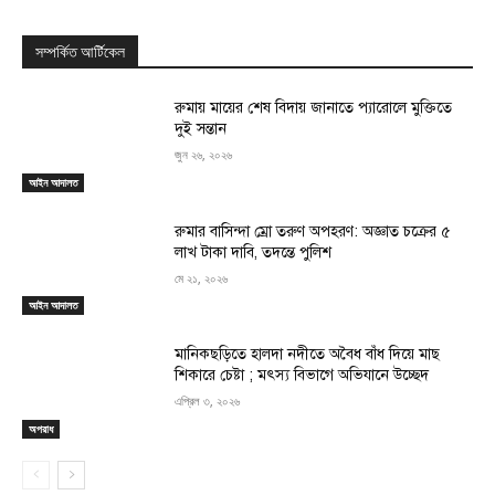
সম্পর্কিত আর্টিকেল
রুমায় মায়ের শেষ বিদায় জানাতে প্যারোলে মুক্তিতে
দুই সন্তান
জুন ২৬, ২০২৬
আইন আদালত
রুমার বাসিন্দা ম্রো তরুণ অপহরণ: অজ্ঞাত চক্রের ৫
লাখ টাকা দাবি, তদন্তে পুলিশ
মে ২১, ২০২৬
আইন আদালত
মানিকছড়িতে হালদা নদীতে অবৈধ বাঁধ দিয়ে মাছ
শিকারে চেষ্টা ; মৎস্য বিভাগে অভিযানে উচ্ছেদ
এপ্রিল ৩, ২০২৬
অপরাধ