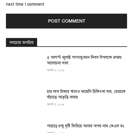
next time I comment.
সবচেয়ে জনপ্রিয়
৫ আগস্ট জুলাই গণঅভ্যুত্থান দিবস উপলক্ষে রুমায়
আলোচনা সভা
আগস্ট ৫, ২০২৬
চার লাখ টাকার ঋণেও থামেনি চিকিৎসা ব্যয়, মেয়েকে
বাঁচাতে আকুতি বাবার
আগস্ট ৪, ২০২৬
পাহাড়ে চক্ষু দৃষ্টি ফিরিয়ে আনার অপর নাম কেএস মং
আগস্ট ৩, ২০২৬