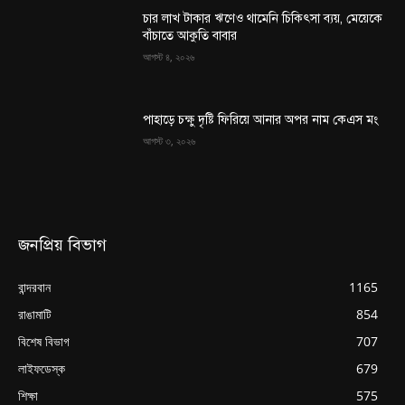
চার লাখ টাকার ঋণেও থামেনি চিকিৎসা ব্যয়, মেয়েকে
বাঁচাতে আকুতি বাবার
আগস্ট ৪, ২০২৬
পাহাড়ে চক্ষু দৃষ্টি ফিরিয়ে আনার অপর নাম কেএস মং
আগস্ট ৩, ২০২৬
জনপ্রিয় বিভাগ
বান্দরবান
1165
রাঙামাটি
854
বিশেষ বিভাগ
707
লাইফডেস্ক
679
শিক্ষা
575