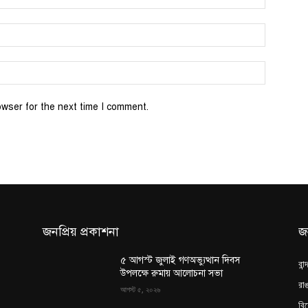
Email:*
Website:
owser for the next time I comment.
জনপ্রিয় প্রকাশনা
জ
৫ আগস্ট জুলাই গণঅভ্যুত্থান দিবস
বান
উপলক্ষে রুমায় আলোচনা সভা
রাঙ
আগস্ট ৫, ২০২৬
বি