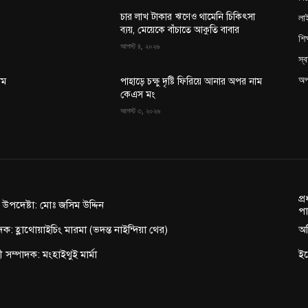
লা
চার লাখ টাকার ঋণেও থামেনি চিকিৎসা
ব্যয়, মেয়েকে বাঁচাতে আকুতি বাবার
শিক
আগস্ট ৪, ২০২৬
স্ব
অপ
াম
পাহাড়ে চক্ষু দৃষ্টি ফিরিয়ে আনার অপর নাম
কেএস মং
আগস্ট ৩, ২০২৬
প্
ন উপদেষ্টা: মোঃ জসিম উদ্দিন
পা
দক: হ্লাথোয়াইচিং মারমা (ভদন্ত নাইন্দিয়া থের)
অফ
াহী সম্পাদক: মংহাইথুই মার্মা
ই