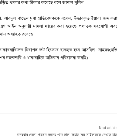
ে জড়িত থাকার কথা স্বীকার করেছে বলে জানান পুলিশ।
) মো. আবদুল বাতেন মৃধা প্রতিবেদককে বলেন, উদ্ধারকৃত ইয়াবা জব্দ করা
িয়ন্ত্রণ আইন অনুযায়ী মামলা দায়ের করা হয়েছে।পলাতক সহযোগী এবং
িযান অব্যাহত রয়েছে।
কারবারিদের নিরাপদ রুট হিসেবে ব্যবহৃত হয়ে আসছিল। নাইক্ষ্যংছড়ি
িশেষ নজরদারি ও ধারাবাহিক অভিযান পরিচালনা করছি।
Next article
বান্দরবান জেলা পরিষদ সদস্য পদে লাল লিয়ান সম সাইলুককে দেখতে চান