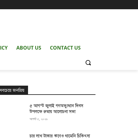
ICY
ABOUT US
CONTACT US
সবচেয়ে জনপ্রিয়
৫ আগস্ট জুলাই গণঅভ্যুত্থান দিবস
উপলক্ষে রুমায় আলোচনা সভা
আগস্ট ৫, ২০২৬
চার লাখ টাকার ঋণেও থামেনি চিকিৎসা