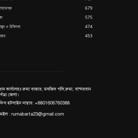
ইফডেস্ক
679
্ষা
575
াস্থ্য ও চিকিৎসা
474
রাধ
453
রধান কার্যালয়ঃ রুমা বাজার, মসজিদ গলি,রুমা, বান্দরবান
র্বত্য জেলা।
িস হটলাইন নাম্বার: +8801606760388
মেইল : rumabarta23@gmail.com