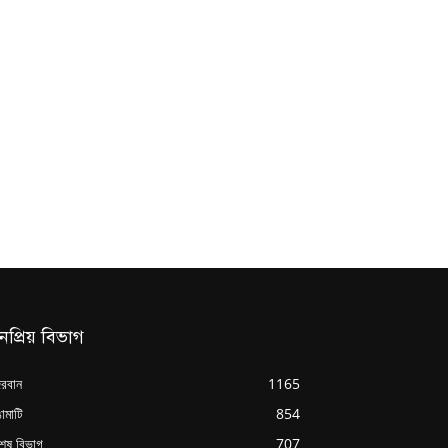
নপ্রিয় বিভাগ
্দরবান
1165
ামাটি
854
শেষ বিভাগ
707