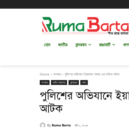
হোম
জাতীয়
বান্দরবান
রাঙামাটি
খাগ
Home
অপরাধ
পুলিশের অভিযানে ইয়াবাসহ লামার এক মহিলা আটক
অপরাধ
আইন আদালত
বান্দরবান
লামা
পুলিশের অভিযানে ইয়
আটক
By
Ruma Barta
মার্চ ১, ২০২৬