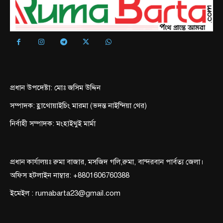
প্রধান উপদেষ্টা: মোঃ জসিম উদ্দিন
সম্পাদক: হ্লাথোয়াইচিং মারমা (ভদন্ত নাইন্দিয়া থের)
নির্বাহী সম্পাদক: মংহাইথুই মার্মা
প্রধান কার্যালয়ঃ রুমা বাজার, মসজিদ গলি,রুমা, বান্দরবান পার্বত্য জেলা।
অফিস হটলাইন নাম্বার: +8801606760388
ইমেইল : rumabarta23@gmail.com