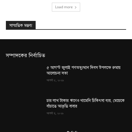
Load more
সাম্প্রতিক মন্তব্য
সম্পাদকের নির্বাচিত
৫ আগস্ট জুলাই গণঅভ্যুত্থান দিবস উপলক্ষে রুমায়
আলোচনা সভা
আগস্ট ৫, ২০২৬
চার লাখ টাকার ঋণেও থামেনি চিকিৎসা ব্যয়, মেয়েকে
বাঁচাতে আকুতি বাবার
আগস্ট ৪, ২০২৬