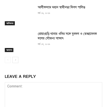
‎আলীকদমে মহান স্বাধীনতা দিবস পালিত
মার্চ ২৬, ২০২৬
আলিকদম
রোয়াংছড়ি থানার ওসির সঙ্গে যুবদল ও স্বেচ্ছাসেবক
দলের সৌজন্য সাক্ষাৎ
মার্চ ১৪, ২০২৬
আলাপন
LEAVE A REPLY