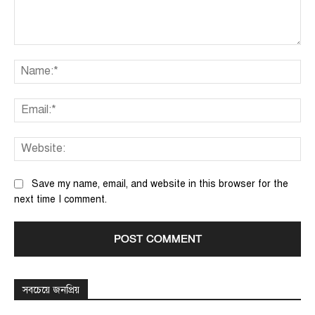
Comment:
Na
Ema
We
Save my name, email, and website in this browser for the
next time I comment.
সবচেয়ে জনপ্রিয়