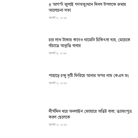
৫ আগস্ট জুলাই গণঅভ্যুত্থান দিবস উপলক্ষে রুমায়
আলোচনা সভা
আগস্ট ৫, ২০২৬
চার লাখ টাকার ঋণেও থামেনি চিকিৎসা ব্যয়, মেয়েকে
বাঁচাতে আকুতি বাবার
আগস্ট ৪, ২০২৬
পাহাড়ে চক্ষু দৃষ্টি ফিরিয়ে আনার অপর নাম কেএস মং
আগস্ট ৩, ২০২৬
দীর্ঘদিন ধরে অনলাইন জোয়ারে অতিষ্ট বাবা; ত্যাজ্যপুত্র
করল ছেলেকে
আগস্ট ৩, ২০২৬