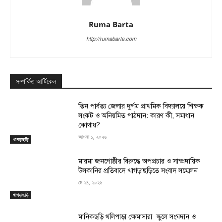
Ruma Barta
http://rumabarta.com
সম্পর্কিত আর্টিকেল
তিন পার্বত্য জেলার দুর্গম প্রাথমিক বিদ্যালয়ে শিক্ষক
সংকট ও অনিয়মিত পাঠদান: কারণ কী, সমাধান
কোথায়?
আগস্ট ১, ২০২৬
খাগড়াছড়ি
মারমা জনগোষ্ঠীর বিরুদ্ধে অপপ্রচার ও সাম্প্রদায়িক
উসকানির প্রতিবাদে খাগড়াছড়িতে সংবাদ সম্মেলন
মে ২৪, ২০২৬
খাগড়াছড়ি
মানিকছড়ি থলিপাড়া ক্ষেমাসারা স্কুলে সংঘদান ও