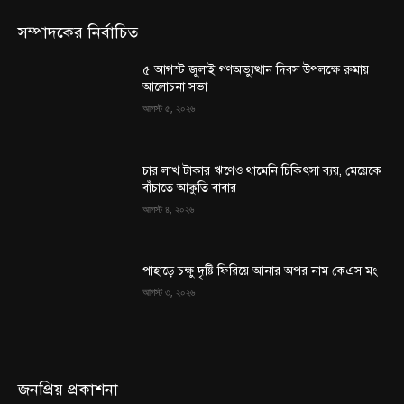
সম্পাদকের নির্বাচিত
৫ আগস্ট জুলাই গণঅভ্যুত্থান দিবস উপলক্ষে রুমায়
আলোচনা সভা
আগস্ট ৫, ২০২৬
চার লাখ টাকার ঋণেও থামেনি চিকিৎসা ব্যয়, মেয়েকে
বাঁচাতে আকুতি বাবার
আগস্ট ৪, ২০২৬
পাহাড়ে চক্ষু দৃষ্টি ফিরিয়ে আনার অপর নাম কেএস মং
আগস্ট ৩, ২০২৬
জনপ্রিয় প্রকাশনা