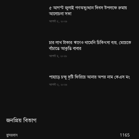
৫ আগস্ট জুলাই গণঅভ্যুত্থান দিবস উপলক্ষে রুমায়
আলোচনা সভা
আগস্ট ৫, ২০২৬
চার লাখ টাকার ঋণেও থামেনি চিকিৎসা ব্যয়, মেয়েকে
বাঁচাতে আকুতি বাবার
আগস্ট ৪, ২০২৬
পাহাড়ে চক্ষু দৃষ্টি ফিরিয়ে আনার অপর নাম কেএস মং
আগস্ট ৩, ২০২৬
জনপ্রিয় বিভাগ
বান্দরবান
1165