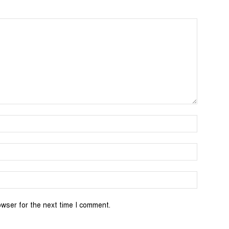
Name:*
Email:*
Website:
owser for the next time I comment.