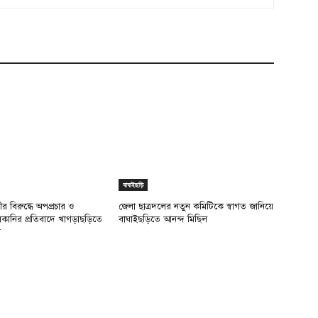
বাঘাইছড়ি
র বিরুদ্ধে অপপ্রচার ও
জেলা ছাত্রদলের নতুন কমিটিকে স্বাগত জানিয়ে
উসকানির প্রতিবাদে খাগড়াছড়িতে
বাঘাইছড়িতে আনন্দ মিছিল
ন