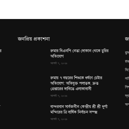
জনপ্রিয় প্রকাশনা
জ
র
রুমার বিএনপি নেতা দোকান থেকে চুরির
বান
অভিযোগ
রাঙ
আগস্ট ৭, ২০২৬
বি
লা
রুমায় ৭ বছরের শিশুকে ধর্ষণে চেষ্টার
অভিযোগ: অভিযুক্ত পলাতক, দ্রুত
শিক
গ্রেপ্তারের দাবিতে এলাকাবাসী
স্ব
আগস্ট ৭, ২০২৬
অপ
া
বান্দরবান সার্বজনীন কেন্দ্রীয় শ্রী শ্রী দুর্গা
মন্দিরের ত্রি বার্ষিক নির্বাচন সম্পন্ন
আগস্ট ৭, ২০২৬