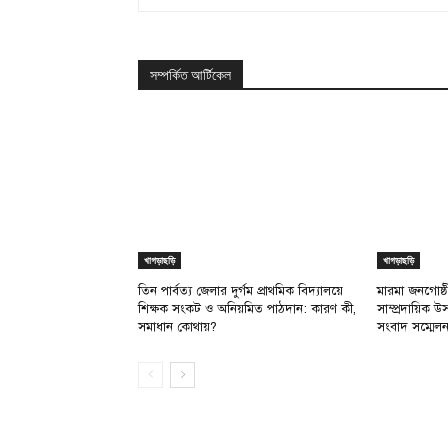
সম্পর্কিত আর্টিকেল
খাগড়াছড়ি
খাগড়াছড়ি
তিন পার্বত্য জেলার দুর্গম প্রাথমিক বিদ্যালয়ে
মারমা জনগোষ্ঠী
শিক্ষক সংকট ও অনিয়মিত পাঠদান: কারণ কী,
সাম্প্রদায়িক 
সমাধান কোথায়?
সংবাদ সম্মেল