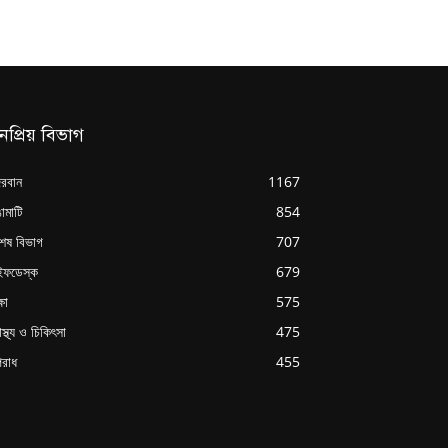
নপ্রিয় বিভাগ
্দরবান
1167
ামাটি
854
শেষ বিভাগ
707
ইফডেস্ক
679
্ষা
575
াস্থ্য ও চিকিৎসা
475
রাধ
455