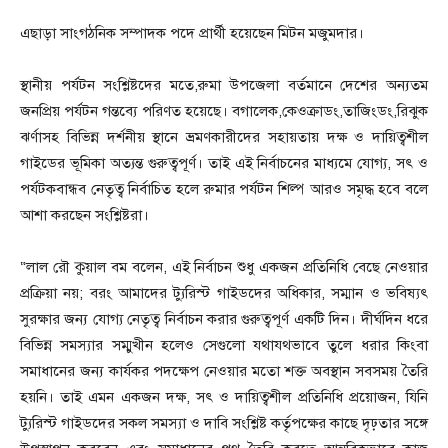
এছাড়া সাংগঠনিক সম্পাদক পদে প্রার্থী হয়েছেন মিটন মজুমদার।
স্থানীয় পর্যটন সংশ্লিষ্টদের মতে,রুমা উপজেলা বর্তমানে দেশের অন্যতম
জনপ্রিয় পর্যটন গন্তব্যে পরিণত হয়েছে। বগালেক,কেওক্রাডং,তাজিংডং,রিঝুক
ঝর্ণাসহ বিভিন্ন দর্শনীয় স্থানে ভ্রমণকারীদের সহায়তায় দক্ষ ও দায়িত্বশীল
গাইডের ভূমিকা অত্যন্ত গুরুত্বপূর্ণ। তাই এই নির্বাচনের মাধ্যমে যোগ্য, সৎ ও
পর্যটকবান্ধব নেতৃত্ব নির্বাচিত হলে রুমার পর্যটন শিল্প আরও সমৃদ্ধ হবে বলে
আশা করছেন সংশ্লিষ্টরা।
“লাল রৌ কুয়াল বম বলেন, এই নির্বাচন শুধু একজন প্রতিনিধি বেছে নেওয়ার
প্রক্রিয়া নয়; বরং আমাদের ট্যুরিস্ট গাইডদের অধিকার, সম্মান ও ভবিষ্যৎ
সুরক্ষার জন্য যোগ্য নেতৃত্ব নির্বাচন করার গুরুত্বপূর্ণ একটি দিন। দীর্ঘদিন ধরে
বিভিন্ন সমস্যার সম্মুখীন হলেও সেগুলো যথাযথভাবে তুলে ধরার কিংবা
সমাধানের জন্য কার্যকর পদক্ষেপ নেওয়ার মতো শক্ত অবস্থান সবসময় তৈরি
হয়নি। তাই এমন একজন দক্ষ, সৎ ও দায়িত্বশীল প্রতিনিধি প্রয়োজন, যিনি
ট্যুরিস্ট গাইডদের সকল সমস্যা ও দাবি সংশ্লিষ্ট কর্তৃপক্ষের কাছে দৃঢ়তার সঙ্গে