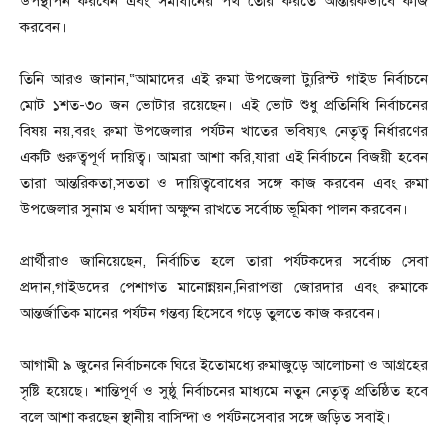
উপস্থাপন করবেন এবং সমাধানের পথ তৈরি করতে আন্তরিকভাবে কাজ
করবেন।
তিনি আরও জানান,“আমাদের এই রুমা উপজেলা ট্যুরিস্ট গাইড নির্বাচনে
মোট ১শত-৩০ জন ভোটার রয়েছেন। এই ভোট শুধু প্রতিনিধি নির্বাচনের
বিষয় নয়,বরং রুমা উপজেলার পর্যটন খাতের ভবিষ্যৎ নেতৃত্ব নির্ধারণের
একটি গুরুত্বপূর্ণ দায়িত্ব। আমরা আশা করি,যারা এই নির্বাচনে বিজয়ী হবেন
তারা আন্তরিকতা,সততা ও দায়িত্ববোধের সঙ্গে কাজ করবেন এবং রুমা
উপজেলার সুনাম ও মর্যাদা অক্ষুণ্ন রাখতে সর্বোচ্চ ভূমিকা পালন করবেন।
প্রার্থীরাও জানিয়েছেন, নির্বাচিত হলে তারা পর্যটকদের সর্বোচ্চ সেবা
প্রদান,গাইডদের পেশাগত মানোন্নয়ন,নিরাপত্তা জোরদার এবং রুমাকে
আন্তর্জাতিক মানের পর্যটন গন্তব্য হিসেবে গড়ে তুলতে কাজ করবেন।
আগামী ৯ জুনের নির্বাচনকে ঘিরে ইতোমধ্যে রুমাজুড়ে আলোচনা ও আগ্রহের
সৃষ্টি হয়েছে। শান্তিপূর্ণ ও সুষ্ঠু নির্বাচনের মাধ্যমে নতুন নেতৃত্ব প্রতিষ্ঠিত হবে
বলে আশা করছেন স্থানীয় বাসিন্দা ও পর্যটনসেবার সঙ্গে জড়িত সবাই।