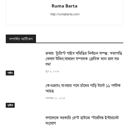
Ruma Barta
http://rumabarta.com
সম্পর্কিত আর্টিকেল
রুমায় ট্যুরিস্ট গাইড সমিতির নির্বাচন সম্পন্ন: সভাপতি
বেলাল উদ্দিন,সাধারণ সম্পাদক ফ্রেডিক ভান মাল সম
বম!
জুন ৯, ২০২৬
পর্যটন
কেওক্রাডং যাওয়ার পথে চাঁদের গাড়ি উল্টে ১১ পর্যটক
আহত
নভেম্বর ২০, ২০২৫
দুর্ঘটনা
বগালেকে সরকারি রেস্ট হাউজে স্টারলিঙ্ক ইন্টারনেট
সংযোগ