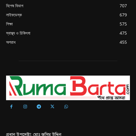
বিশেষ বিভাগ
707
লাইফডেস্ক
679
শিক্ষা
575
স্বাস্থ্য ও চিকিৎসা
475
অপরাধ
455
প্রধান উপদেষ্টা: মোঃ জসিম উদ্দিন