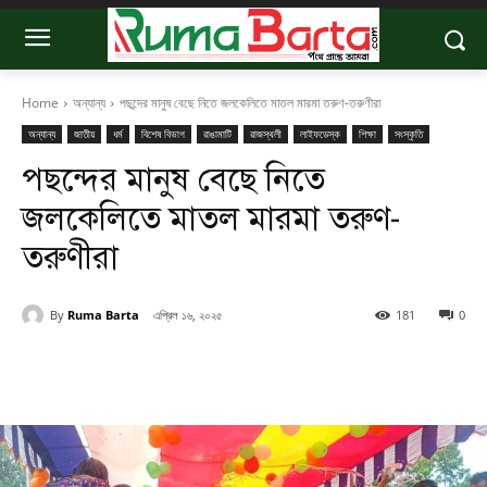
Home
অন্যান্য
পছন্দের মানুষ বেছে নিতে জলকেলিতে মাতল মারমা তরুণ-তরুণীরা
অন্যান্য
জাতীয়
ধর্ম
বিশেষ বিভাগ
রাঙামাটি
রাজস্থলী
লাইফডেস্ক
শিক্ষা
সংস্কৃতি
পছন্দের মানুষ বেছে নিতে
জলকেলিতে মাতল মারমা তরুণ-
তরুণীরা
By
Ruma Barta
এপ্রিল ১৬, ২০২৫
181
0