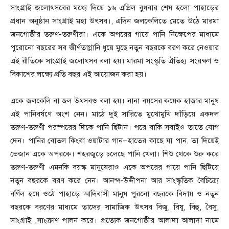
সাংগ্রাই জলোৎসবের মধ্যে দিয়ে ১৬ এপ্রিল বুধবার শেষ হলো পাহাড়ের
প্রধান অনুষ্ঠান সাংগ্রাই মহা উৎসব।, এদিন জলকেলিতে মেতে উঠে মারমা
জনগোষ্ঠীর তরুণ-তরুণীরা। একে অপরের গায়ে পানি নিক্ষেপের মাধ্যমে
পুরোনো বছরের সব জীর্ণতাগ্লানি ধুয়ে মুছে নতুন বছরকে বরণ করে নেওয়ার
এই রীতিকে সাংগ্রাই জলোৎসব বলা হয়। মারমা সংস্কৃতি ঐতিহ্য সংরক্ষণ ও
বিকাশের লক্ষ্যে প্রতি বছর এই আয়োজন করা হয়।
একে জলকেলি বা জল উৎসবও বলা হয়। নানা বয়সের কয়েক হাজার মানুষ
এই পানিবর্ষণে অংশ নেন। মাঠে দুই সারিতে মুখোমুখি দাঁড়িয়ে একদল
তরুণ-তরুণী পরস্পরের দিকে পানি ছিটান। পরে বাকি সবাইও তাতে যোগ
দেন। পানির বোতল কিংবা ওয়াটার গান—হাতের কাছে যা পান, তা দিয়েই
ভেজান একে অপরকে। শহরজুড়ে চলেছে পানি খেলা। শিশু থেকে শুরু করে
তরুণ-তরুণী এমনকি বয়স্ক মানুষেরাও একে অপরের গায়ে পানি ছিটিয়ে
নতুন বছরকে বরণ করে নেন। আনন্দ-উদ্দীপনা আর সাংস্কৃতিক বৈচিত্র্যে
বর্ণিল হয়ে ওঠে পাহাড়ে আদিবাসী মানুষ পুরনো বছরকে বিদায় ও নতুন
বছরকে বরণের মাধ্যমে তাদের সামাজিক উৎসব বিজু, বিষু, বিহু, বৈসু,
সাংগ্রাই ,সাংক্রাণ পালন করে। প্রত্যেক জনগোষ্ঠীর আলাদা আলাদা নামে