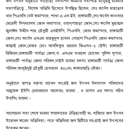
জল উৎসব অনুষ্ঠানে সাংগ্রাইং উদযাপন কমিটির সভাপতি মংসুইপ্রুু মারমার
সভাপ‌তি‌ত্বে , বিশেষ অ‌তি‌থি হিসেবে উপস্থিত ছিলেন, লেঃ কর্ণেল মাহাতাব
খান পিএসসি ডেট কমান্ডার, শাখা এ.এস.ইউ, রাঙ্গামাটি,লেঃ কর্ণেল কাওসার
মেহেদী সিগন্যালস্ জোন কমান্ডার, ওয়াগ্‌গাছড়া জোন,লেঃ কর্ণেল মুহাম্মদ
জুনাঈদ উদ্দীন শাহ চৌধুরী এসইউপি, পিএসসি, জোন কমান্ডার, রাঙ্গামাটি
জোন,লেঃ কর্ণেল এসএম মাহমুদুল হাসান সোহাগ পিএসসি জোন কমান্ডার,
কাপ্তাই জোন,মেজর মোঃ আসফিকুর রহমান জিএসও-২ (ইন্ট) রাঙ্গামাটি
রিজিয়ন,রাঙ্গামাটি পার্বত্য জেলা,ড. এসএম ফরহাদ হোসেন পুলিশ সুপার,
রাঙ্গামাটি পার্বত্য জেলা পরিষদ,নাইউ মারমা সদস্য রাঙ্গামাটি পার্বত্য জেলা
পরিষদ,ক্যসুইথুই চৌধুরী হেডম্যান ৩২০নং কাকরাছড়ি মৌজা।
অনুষ্ঠানে স্বাগত বক্তব্য রাখেন সাংগ্রই জল উৎসব উদযাপন পরিষদের
আহ্বায়ক ইউপি চেয়ারম্যান আদোমং মারমা , ও মাসস এর সদস্য সচিব
উবাসিং মারমা ।
আলোচনা সভা শেষে মারমা সম্প্রদায়ের ঐতিহ্যবাহী মং বাজিয়ে জল উৎসব
উদ্বোধন করেন অতিথিরা। পরে অতিথিরা জল ছিটিয়ে সাংগ্রাই জল উৎসবের
উদ্বোধন করেন।