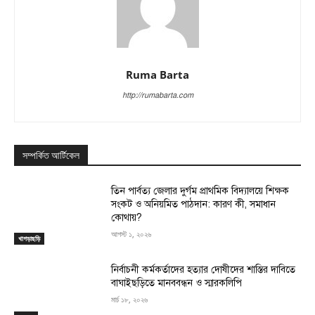
Ruma Barta
http://rumabarta.com
সম্পর্কিত আর্টিকেল
তিন পার্বত্য জেলার দুর্গম প্রাথমিক বিদ্যালয়ে শিক্ষক
সংকট ও অনিয়মিত পাঠদান: কারণ কী, সমাধান
কোথায়?
আগস্ট ১, ২০২৬
খাগড়াছড়ি
নির্বাচনী কর্মকর্তাদের হত্যার দোষীদের শাস্তির দাবিতে
বাঘাইছড়িতে মানববন্ধন ও স্মারকলিপি
মার্চ ১৮, ২০২৬