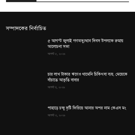
সম্পাদকের নির্বাচিত
৫ আগস্ট জুলাই গণঅভ্যুত্থান দিবস উপলক্ষে রুমায়
আলোচনা সভা
আগস্ট ৫, ২০২৬
চার লাখ টাকার ঋণেও থামেনি চিকিৎসা ব্যয়, মেয়েকে
বাঁচাতে আকুতি বাবার
আগস্ট ৪, ২০২৬
পাহাড়ে চক্ষু দৃষ্টি ফিরিয়ে আনার অপর নাম কেএস মং
আগস্ট ৩, ২০২৬