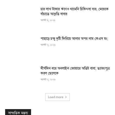
চার লাখ টাকার ঋণেও থামেনি চিকিৎসা ব্যয়, মেয়েকে
বাঁচাতে আকুতি বাবার
আগস্ট ৪, ২০২৬
পাহাড়ে চক্ষু দৃষ্টি ফিরিয়ে আনার অপর নাম কেএস মং
আগস্ট ৩, ২০২৬
দীর্ঘদিন ধরে অনলাইন জোয়ারে অতিষ্ট বাবা; ত্যাজ্যপুত্র
করল ছেলেকে
আগস্ট ৩, ২০২৬
Load more
সাম্প্রতিক মন্তব্য