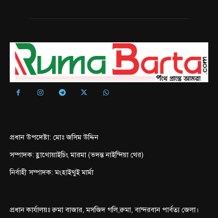
প্রধান উপদেষ্টা: মোঃ জসিম উদ্দিন
সম্পাদক: হ্লাথোয়াইচিং মারমা (ভদন্ত নাইন্দিয়া থের)
নির্বাহী সম্পাদক: মংহাইথুই মার্মা
প্রধান কার্যালয়ঃ রুমা বাজার, মসজিদ গলি,রুমা, বান্দরবান পার্বত্য জেলা।