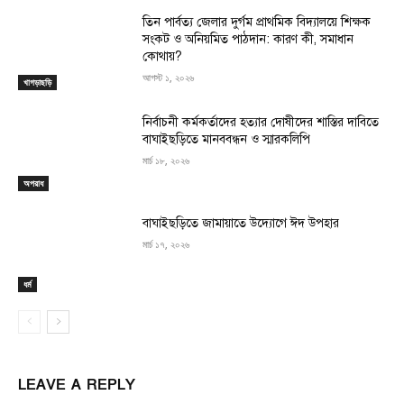
তিন পার্বত্য জেলার দুর্গম প্রাথমিক বিদ্যালয়ে শিক্ষক
সংকট ও অনিয়মিত পাঠদান: কারণ কী, সমাধান
কোথায়?
আগস্ট ১, ২০২৬
খাগড়াছড়ি
নির্বাচনী কর্মকর্তাদের হত্যার দোষীদের শাস্তির দাবিতে
বাঘাইছড়িতে মানববন্ধন ও স্মারকলিপি
মার্চ ১৮, ২০২৬
অপরাধ
বাঘাইছড়িতে জামায়াতে উদ্যোগে ঈদ উপহার
মার্চ ১৭, ২০২৬
ধর্ম
LEAVE A REPLY