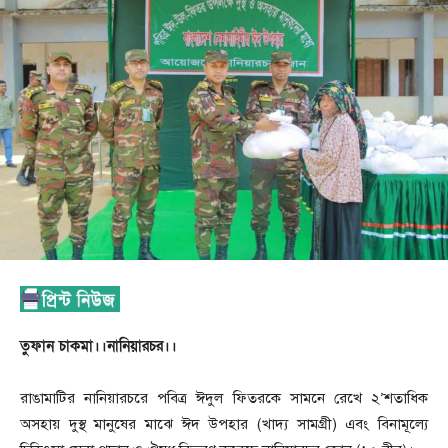
তুফান চাকমা।।নানিয়ারচর।।
রাঙামাটির নানিয়ারচরে পবিত্র ঈদুল ফিতরকে সামনে রেখে ২’শতাধিক
অসহায় দুস্থ মানুষের মাঝে ঈদ উপহার (খাদ্য সামগ্রী) এবং বিনামূল্যে