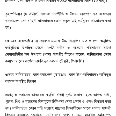
চিকিৎসা সেবা প্রদান ও ঔষধ বিতরণ করেছে নানিয়ারচর জোন (১০ বীর)।
বৃহস্পতিবার (৪ এপ্রিল) সকালে ”সম্প্রীতি ও উন্নয়ন প্রকল্প” এর আওতায়
বাংলাদেশ সেনাবাহিনী নানিয়ারচর জোন কর্তৃক এই কর্মসূচির আয়োজন করা
হয়।
জোনের আওতাধীন নানিয়ারচর মডেল উচ্চ বিদ্যালয় মাঠ প্রাঙ্গণে অনুষ্ঠিত
কর্মসূচিতে উপস্থিত থেকে ৭৫টি গরীব ও অসহায় পরিবারের মাঝে
সেনাবাহিনীর ঈদ উপহার (খাদ্য সামগ্রী) বিতরণ করেন, নানিয়ারচর জোন
কমান্ডার লেঃ কর্ণেল তামজিদুর রহমান চৌধুরী, পিএসসি।
এসময় নানিয়ারচর জোন ক্যাপ্টেন (ভারপ্রাপ্ত জোন উপ-অধিনায়ক) আসিফুর
রহমান উপস্থিত ছিলেন।
এছাড়াও জোনের আরএমও কর্তৃক বিভিন্ন দূর্গম এলাকা হতে আগত নারী,
পুরুষ, শিশু ও বৃদ্ধাদের বিনামূল্যে চিকিৎসা সেবা প্রদান ও ঔষধ বিতরণ করা
হয়। নানিয়ারচর জোন প্রতি সপ্তাহে মাদ্রাসা শিক্ষার্থীদের মাঝে খাবার সামগ্রী
বিতরণ অব্যাহত রেখেছে। নানিয়ারচর জোনের এমন মানবিক কর্মকান্ডে