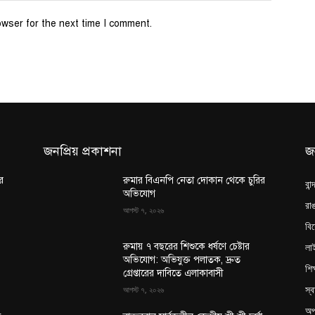
owser for the next time I comment.
জনপ্রিয় প্রকাশনা
জ
র
রুমার বিএনপি নেতা দোকান থেকে চুরির
বান
অভিযোগ
রাঙ
আগস্ট ৭, ২০২৬
বি
লা
রুমায় ৭ বছরের শিশুকে ধর্ষণে চেষ্টার
অভিযোগ: অভিযুক্ত পলাতক, দ্রুত
শিক
গ্রেপ্তারের দাবিতে এলাকাবাসী
স্ব
আগস্ট ৭, ২০২৬
অপ