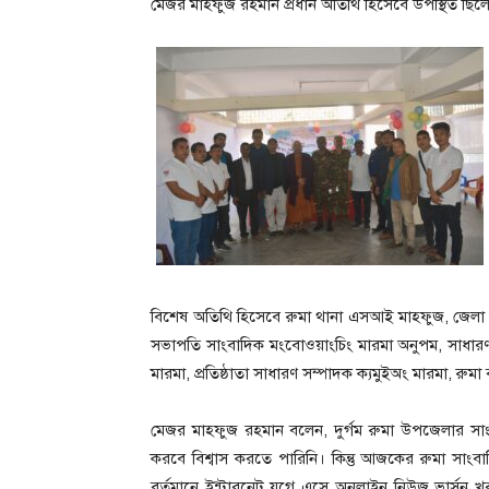
মেজর মাহফুজ রহমান প্রধান অতিথি হিসেবে উপস্থিত ছিল
বিশেষ অতিথি হিসেবে রুমা থানা এসআই মাহফুজ, জেলা রিপ
সভাপতি সাংবাদিক মংবোওয়াংচিং মারমা অনুপম, সাধারণ সম্
মারমা, প্রতিষ্ঠাতা সাধারণ সম্পাদক ক্যমুইঅং মারমা, রুমা
মেজর মাহফুজ রহমান বলেন, দুর্গম রুমা উপজেলার সা
করবে বিশ্বাস করতে পারিনি। কিন্তু আজকের রুমা সাংবাদ
বর্তমানে ইন্টারনেট যুগে এসে অনলাইন নিউজ ভার্সন খ