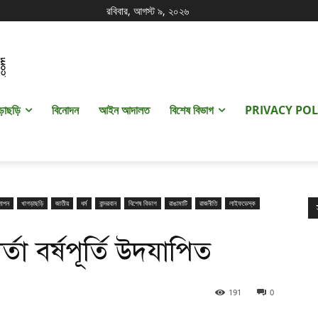
রবিবার, আগস্ট ৯, ২০২৬
ড়াছড়ি
বিনোদন
আইন আদালত
বিশেষ বিভাগ
PRIVACY POL
াপন
খাগড়াছড়ি
জাতীয়
ধর্ম
বান্দরবান
বিশেষ বিভাগ
রাঙামাটি
রাজনীতি
লাইফডেস্ক
তা বর্ষপূর্তি উদযাপিত
191
0