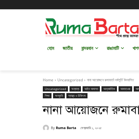
হোম
জাতীয়
বান্দরবান
রাঙামাটি
খাগ
Home
Uncategorized
নানা আয়োজনে রুমাবার্তা বর্ষপূর্তি উদযাপিত
Uncategorized
অন্যান্য
আইন আদালত
আন্তর্জাতিক
আবাহাওয়া
আল
শিক্ষা
সংস্কৃতি
স্বাস্থ্য ও চিকিৎসা
নানা আয়োজনে রুমাবার্
By
Ruma Barta
ফেব্রুয়ারি ১, ২০২৫