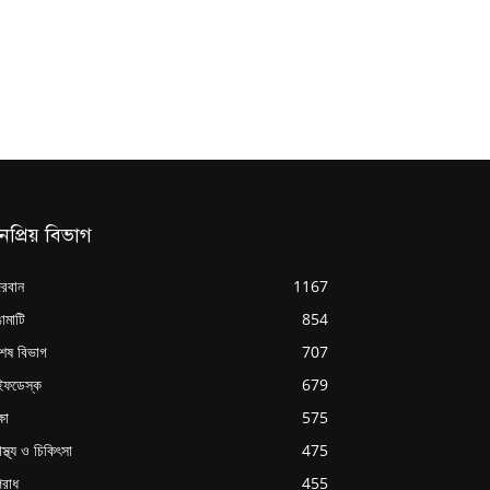
নপ্রিয় বিভাগ
্দরবান
1167
ামাটি
854
শেষ বিভাগ
707
ইফডেস্ক
679
্ষা
575
াস্থ্য ও চিকিৎসা
475
রাধ
455