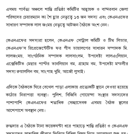
এসময় পার্বত্য অঞ্চলে শান্তি প্রতিষ্ঠা কমিটির আহ্বায়ক ও বান্দরবান জেলা
পরিষদের চেয়ারম্যান ক্য শৈ হ্লার নেতৃত্বে ১৩ জন সদস্য এবং কেএনএফের
সাধারণ সম্পাদক লাল জংময় নেতৃত্বে আটজন বৈঠকে অংশ নেন।
কেএনএফের সদস্যরা হলেন, কেএনএফ সেন্ট্রাল কমিটি ও টিম লিডার,
কেএনএফ’স রিপ্রেজেন্টেটিভ ফর পীস ডায়ালগের সাধারন সম্পাদক মি.
লালজংময়, সাংগঠনিক সম্পাদক লালসাংলম, উপদেষ্টা লালএংলিয়ান,
এক্সেকিটিভ মেম্বার পাস্টর ভানলিয়ান বম, গ্রাহাম বম, উপদেষ্টা মন্ডলীর
সদস্য রুয়াললিন বম, সাংপাহ খুমি, আজৌ লুসাই।
এদিকে বৈঠককে ঘিরে বেথেল পাড়া এলাকায় প্রত্যেকটি স্থানে দেওয়া হয়েছে
কঠোর নিরাপত্তা ব্যবস্থা। পুলিশ, বিজিবি গোয়েন্দা সংস্থার সদস্যদের
পাশাপাশি কেএনএফের শতাধিক সেচ্ছাসেবক এসময় বৈঠক স্থলের
আশেপাশে অবস্থান নেয়।
রুদ্ধদার এ বৈঠকে টানা কয়েকঘন্টা ধরে পাহাড়ে শান্তি প্রতিষ্ঠা ও কেএনএফ
সদস্যদের স্বাভাবিক জীবনে ফিরিয়ে বিভিন্ন বিষয় নিয়ে আলোচনা শুরু হয়।