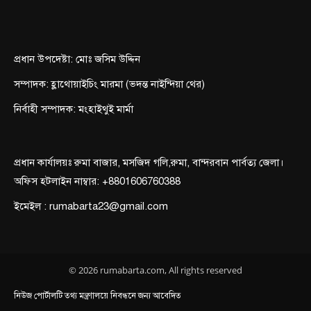
প্রধান উপদেষ্টা: মোঃ জসিম উদ্দিন
সম্পাদক: হ্লাথোয়াইচিং মারমা (ভদন্ত নাইন্দিয়া থের)
নির্বাহী সম্পাদক: মংহাইথুই মার্মা
প্রধান কার্যালয়ঃ রুমা বাজার, মসজিদ গলি,রুমা, বান্দরবান পার্বত্য জেলা।
অফিস হটলাইন নাম্বার: +8801606760388
ইমেইল : rumabarta23@gmail.com
© 2026 rumabarta.com, All rights reserved
নিউজ পোর্টালটি তথ্য মন্ত্রণালয়ে নিবন্ধনে জন্য আবেদিত