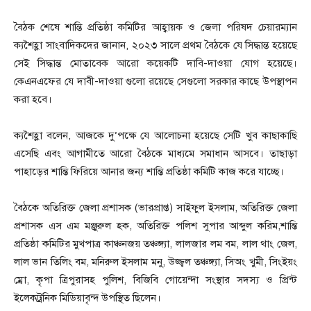
বৈঠক শেষে শান্তি প্রতিষ্ঠা কমিটির আহ্বায়ক ও জেলা পরিষদ চেয়ারম্যান
ক্যশৈহ্লা সাংবাদিকদের জানান, ২০২৩ সালে প্রথম বৈঠকে যে সিদ্ধান্ত হয়েছে
সেই সিদ্ধান্ত মোতাবেক আরো কয়েকটি দাবি-দাওয়া যোগ হয়েছে।
কেএনএফের যে দাবী-দাওয়া গুলো রয়েছে সেগুলো সরকার কাছে উপস্থাপন
করা হবে।
ক্যশৈহ্লা বলেন, আজকে দু’পক্ষে যে আলোচনা হয়েছে সেটি খুব কাছাকাছি
এসেছি এবং আগামীতে আরো বৈঠকে মাধ্যমে সমাধান আসবে। তাছাড়া
পাহাড়ের শান্তি ফিরিয়ে আনার জন্য শান্তি প্রতিষ্ঠা কমিটি কাজ করে যাচ্ছে।
বৈঠকে অতিরিক্ত জেলা প্রশাসক (ভারপ্রাপ্ত) সাইফুল ইসলাম, অতিরিক্ত জেলা
প্রশাসক এস এম মঞ্জুরুল হক, অতিরিক্ত পলিশ সুপার আব্দুল করিম,শান্তি
প্রতিষ্ঠা কমিটির মুখপাত্র কাঞ্চনজয় তঞ্চঙ্গ্যা, লালজার লম বম, লাল থাং জেল,
লাল ভান তিলিং বম, মনিরুল ইসলাম মনু, উজ্জ্বল তঞ্চঙ্গ্যা, সিঅং খুমী, সিংইয়ং
ম্রো, কৃপা ত্রিপুরাসহ পুলিশ, বিজিবি গোয়েন্দা সংস্থার সদস্য ও প্রিন্ট
ইলেকট্রনিক মিডিয়াবৃন্দ উপস্থিত ছিলেন।