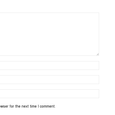
Name:*
Email:*
Website:
owser for the next time I comment.