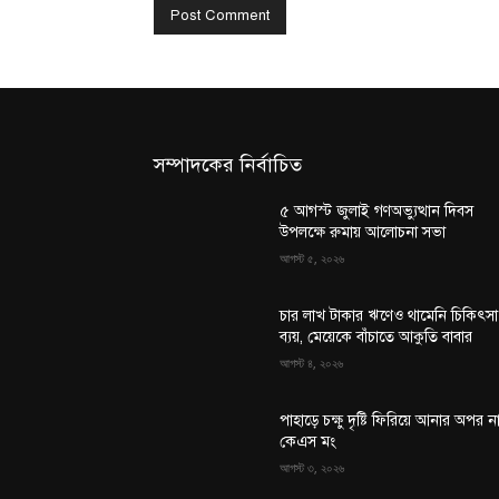
সম্পাদকের নির্বাচিত
৫ আগস্ট জুলাই গণঅভ্যুত্থান দিবস
উপলক্ষে রুমায় আলোচনা সভা
আগস্ট ৫, ২০২৬
চার লাখ টাকার ঋণেও থামেনি চিকিৎসা
ব্যয়, মেয়েকে বাঁচাতে আকুতি বাবার
আগস্ট ৪, ২০২৬
পাহাড়ে চক্ষু দৃষ্টি ফিরিয়ে আনার অপর ন
কেএস মং
আগস্ট ৩, ২০২৬