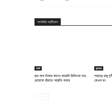
সম্পর্কিত আর্টিকেল
থানচি
বান্দরবান
চার লাখ টাকার ঋণেও থামেনি চিকিৎসা ব্যয়,
পাহাড়ে চক্ষু দ
মেয়েকে বাঁচাতে আকুতি বাবার
কেএস মং