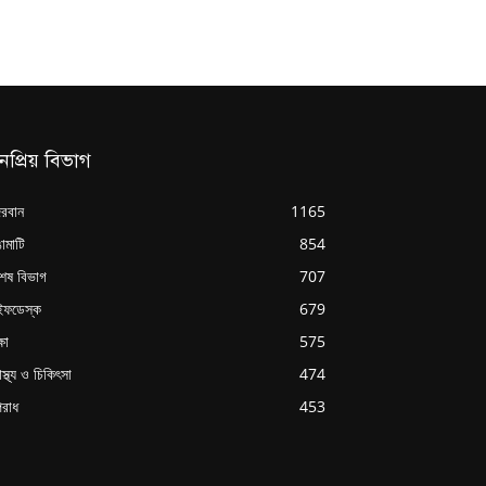
নপ্রিয় বিভাগ
্দরবান
1165
ামাটি
854
শেষ বিভাগ
707
ইফডেস্ক
679
্ষা
575
াস্থ্য ও চিকিৎসা
474
রাধ
453