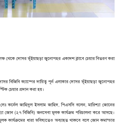
র পক্ষ থেকে দোসর ভূঁইয়াছড়া জুনোপহর একাদশ ক্লাবে চেয়ার বিতরণ করা
োসর বিজিবি ক্যাম্পের দায়িত্ব পূর্ন এলাকার দোসর ভূঁইয়াছড়া জুনোপহর
্টিক চেয়ার প্রদান করা হয়।
লেঃ কর্নেল জাহিদুল ইসলাম জাহিদ, পিএসসি বলেন, মারিশ্যা জোনের
িশ্যা জোন (২৭ বিজিবি) জনসেবা মূলক কার্যক্রম পরিচালনা করে আসছে।
নমূলক কার্যক্রমের ধারা ভবিষ্যতেও অব্যাহত থাকবে বলে জোন কমান্ডার