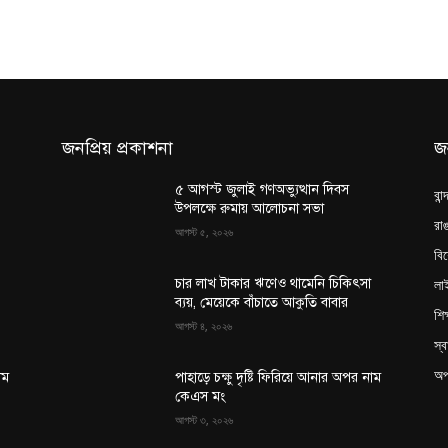
জনপ্রিয় প্রকাশনা
জ
৫ আগস্ট জুলাই গণঅভ্যুত্থান দিবস
বান
উপলক্ষে রুমায় আলোচনা সভা
রাঙ
আগস্ট ৫, ২০২৬
বি
লা
চার লাখ টাকার ঋণেও থামেনি চিকিৎসা
ব্যয়, মেয়েকে বাঁচাতে আকুতি বাবার
শিক
আগস্ট ৪, ২০২৬
স্ব
অপ
াম
পাহাড়ে চক্ষু দৃষ্টি ফিরিয়ে আনার অপর নাম
কেএস মং
আগস্ট ৩, ২০২৬