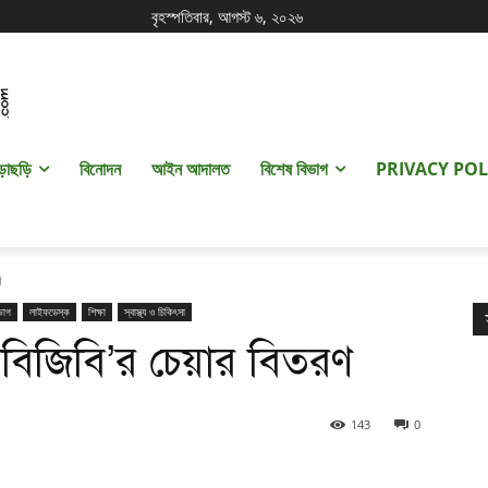
বৃহস্পতিবার, আগস্ট ৬, ২০২৬
ড়াছড়ি
বিনোদন
আইন আদালত
বিশেষ বিভাগ
PRIVACY POL
ণ
ভাগ
লাইফডেস্ক
শিক্ষা
স্বাস্থ্য ও চিকিৎসা
৭ বিজিবি’র চেয়ার বিতরণ
143
0