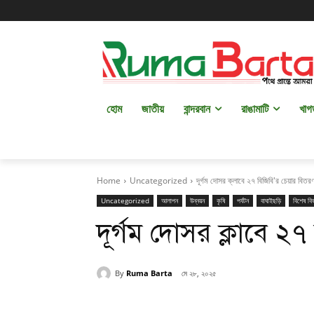
হোম
জাতীয়
বান্দরবান
রাঙামাটি
খাগ
Home
Uncategorized
দূর্গম দোসর ক্লাবে ২৭ বিজিবি'র চেয়ার বিতর
Uncategorized
আলাপন
উন্নয়ন
কৃষি
পর্যটন
বাঘাইছড়ি
বিশেষ বি
দূর্গম দোসর ক্লাবে ২
By
Ruma Barta
মে ২৮, ২০২৫
Share