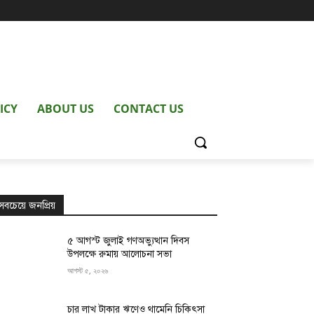
ICY
ABOUT US
CONTACT US
সবচেয়ে জনপ্রিয়
৫ আগস্ট জুলাই গণঅভ্যুত্থান দিবস
উপলক্ষে রুমায় আলোচনা সভা
আগস্ট ৫, ২০২৬
চার লাখ টাকার ঋণেও থামেনি চিকিৎসা