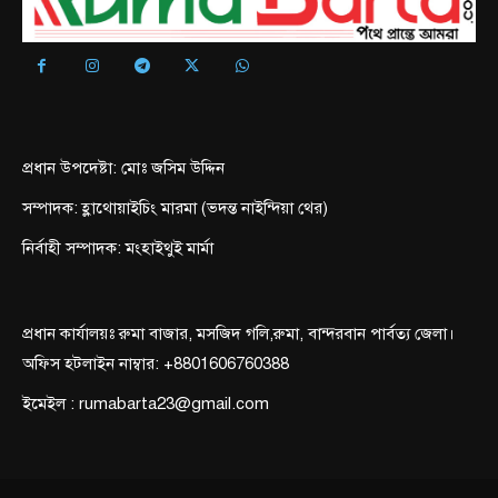
প্রধান উপদেষ্টা: মোঃ জসিম উদ্দিন
সম্পাদক: হ্লাথোয়াইচিং মারমা (ভদন্ত নাইন্দিয়া থের)
নির্বাহী সম্পাদক: মংহাইথুই মার্মা
প্রধান কার্যালয়ঃ রুমা বাজার, মসজিদ গলি,রুমা, বান্দরবান পার্বত্য জেলা।
অফিস হটলাইন নাম্বার: +8801606760388
ইমেইল : rumabarta23@gmail.com