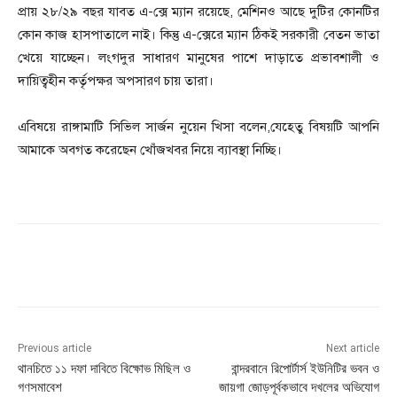
প্রায় ২৮/২৯ বছর যাবত এ-ক্সে ম্যান রয়েছে, মেশিনও আছে দুটির কোনটির
কোন কাজ হাসপাতালে নাই। কিন্তু এ-ক্সেরে ম্যান ঠিকই সরকারী বেতন ভাতা
খেয়ে যাচ্ছেন। লংগদুর সাধারণ মানুষের পাশে দাড়াতে প্রভাবশালী ও
দায়িত্বহীন কর্তৃপক্ষর অপসারণ চায় তারা।
এবিষয়ে রাঙ্গামাটি সিভিল সার্জন নুয়েন খিসা বলেন,যেহেতু বিষয়টি আপনি
আমাকে অবগত করেছেন খোঁজখবর নিয়ে ব্যাবস্থা নিচ্ছি।
Previous article
Next article
থানচিতে ১১ দফা দাবিতে বিক্ষোভ মিছিল ও
বান্দরবানে রিপোর্টার্স ইউনিটির ভবন ও
গণসমাবেশ
জায়গা জোড়পূর্বকভাবে দখলের অভিযোগ