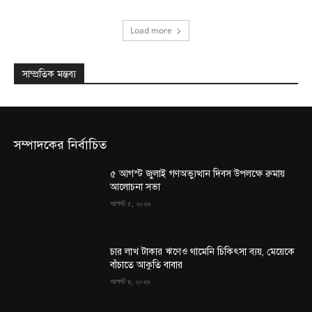
Load more
সাম্প্রতিক মন্তব্য
সম্পাদকের নির্বাচিত
৫ আগস্ট জুলাই গণঅভ্যুত্থান দিবস উপলক্ষে রুমায়
আলোচনা সভা
আগস্ট ৫, ২০২৬
চার লাখ টাকার ঋণেও থামেনি চিকিৎসা ব্যয়, মেয়েকে
বাঁচাতে আকুতি বাবার
আগস্ট ৪, ২০২৬