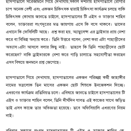
হাসপাতালে সরেজমিনে গিয়ে দেখাযায়,সকাল দশটায় হাসপাতালে রোগীর
চাপ অনেক বেশী এবং একজন চিকিৎসক দ্বারাই চিকিৎসা কার্যক্রম চলছে বাকি
চিকিৎসক কোথায় জানতে চাইলে, হাসপাতালের টি এইস ও ডাক্তার শাহিন
বলেন, ডাক্তাররা লংগদুরের মত জায়গায় এসে কি বসে থাকবে। তাদের
এখানে কি ফেসিলিটি আছে। প্রশ্ন করা হয়, অ্যাম্বুলেন্স এর ড্রাইভার প্রায় নেশা
করে বা বিভিন্ন অন্যায় করে। তিনি উত্তরে বলেন, নেশা করা এটা পাহাড়ীদের
অভ্যাস।এটা আসলে বলার কিছু নাই। তাহলে কি তিনি পাহাড়ীদের ছোট
করেছেন? নাকি ড্রাইভারকে নেশা করে গাড়ি চালাতে সহযোগীতা করছেন
এসব বিষয়ে জনমনে প্রশ্ন জেগেছে।
হাসপাতালে গিয়ে দেখাযায়, হাসপাতালের একজন পরিচ্ছন্ন কর্মী জাহাঙ্গীর
নামের ভদ্রলোক তিন মাসের একজন ছোট শিশুকে ইনজেকশন দিচ্ছে।
এধরণের কার্যক্রম প্রতিনিয়ত চলে। এবিষয়ে জানতে চাইলে হাসপাতালের টি
এইস ও ডাক্তার শাহিন বলেন, তিনি দীর্ঘদিন যাবত এই কাজের সাথে জড়িত
তাই এসব কাজে তার অভিজ্ঞতা হয়েছে। তবে অফিসিয়ালি এধরণের নিয়ম
নাই।
রবিবার সকালে লংগদু হাসপাতালের টি এইস ও ডাক্তার শাহিন কে