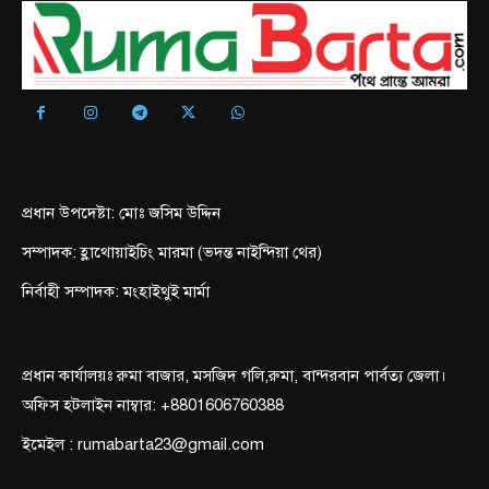
প্রধান উপদেষ্টা: মোঃ জসিম উদ্দিন
সম্পাদক: হ্লাথোয়াইচিং মারমা (ভদন্ত নাইন্দিয়া থের)
নির্বাহী সম্পাদক: মংহাইথুই মার্মা
প্রধান কার্যালয়ঃ রুমা বাজার, মসজিদ গলি,রুমা, বান্দরবান পার্বত্য জেলা।
অফিস হটলাইন নাম্বার: +8801606760388
ইমেইল : rumabarta23@gmail.com