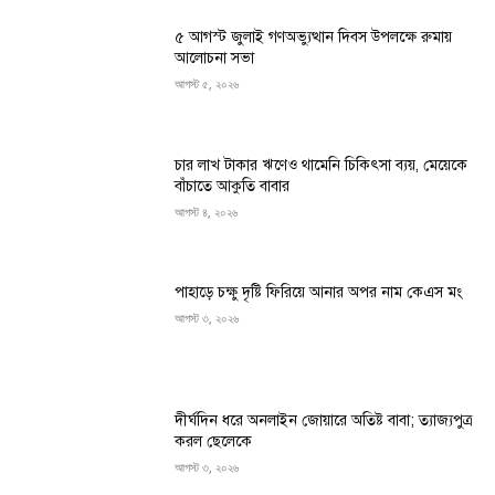
৫ আগস্ট জুলাই গণঅভ্যুত্থান দিবস উপলক্ষে রুমায়
আলোচনা সভা
আগস্ট ৫, ২০২৬
চার লাখ টাকার ঋণেও থামেনি চিকিৎসা ব্যয়, মেয়েকে
বাঁচাতে আকুতি বাবার
আগস্ট ৪, ২০২৬
পাহাড়ে চক্ষু দৃষ্টি ফিরিয়ে আনার অপর নাম কেএস মং
আগস্ট ৩, ২০২৬
দীর্ঘদিন ধরে অনলাইন জোয়ারে অতিষ্ট বাবা; ত্যাজ্যপুত্র
করল ছেলেকে
আগস্ট ৩, ২০২৬