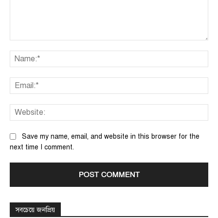
Comment:
Na
Ema
We
Save my name, email, and website in this browser for the
next time I comment.
সবচেয়ে জনপ্রিয়