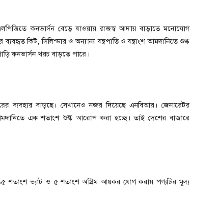
নজি-এলপিজিতে কনভার্সন বেড়ে যাওয়ায় রাজস্ব আদায় বাড়াতে মনোযোগ
ৃত কিট, সিলিন্ডার ও অন্যান্য যন্ত্রপাতি ও যন্ত্রাংশ আমদানিতে শুল্ক
গাড়ি কনভার্সন খরচ বাড়তে পারে।
টরের ব্যবহার বাড়ছে। সেখানেও নজর দিয়েছে এনবিআর। জেনারেটর
আমদানিতে এক শতাংশ শুল্ক আরোপ করা হচ্ছে। তাই দেশের বাজারে
৫ শতাংশ ভ্যাট ও ৫ শতাংশ অগ্রিম আয়কর যোগ করায় পণ্যটির মূল্য