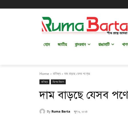
হোম
জাতীয়
বান্দরবান
রাঙামাটি
খাগ
Home
বাণিজ্য
দাম বাড়ছে যেসব পণ্যের
বাণিজ্য
বিশেষ বিভাগ
দাম বাড়ছে যেসব পণ্য
By
Ruma Barta
জুন ৬, ২০২৪
Share