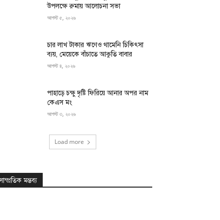
উপলক্ষে রুমায় আলোচনা সভা
আগস্ট ৫, ২০২৬
চার লাখ টাকার ঋণেও থামেনি চিকিৎসা
ব্যয়, মেয়েকে বাঁচাতে আকুতি বাবার
আগস্ট ৪, ২০২৬
পাহাড়ে চক্ষু দৃষ্টি ফিরিয়ে আনার অপর নাম
কেএস মং
আগস্ট ৩, ২০২৬
Load more
সাম্প্রতিক মন্তব্য