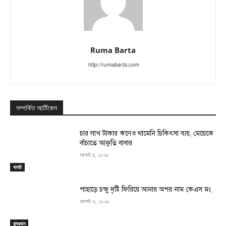
Ruma Barta
http://rumabarta.com
সম্পর্কিত আর্টিকেল
চার লাখ টাকার ঋণেও থামেনি চিকিৎসা ব্যয়, মেয়েকে
বাঁচাতে আকুতি বাবার
আগস্ট ৪, ২০২৬
থানচি
পাহাড়ে চক্ষু দৃষ্টি ফিরিয়ে আনার অপর নাম কেএস মং
আগস্ট ৩, ২০২৬
বান্দরবান