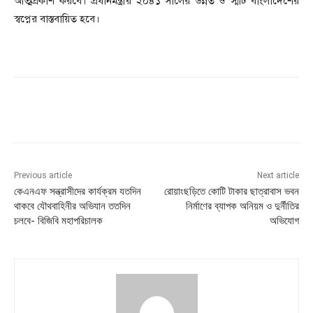
আত্মপ্রকাশ করবে। প্রধানমন্ত্রীর ২০৪১ সালের উন্নত ও স্মার্ট বাংলাদেশের
স্বপ্নের বাস্তবায়িত হবে।
Previous article
Next article
কেএনএফ সন্ত্রাসীদের কার্যক্রম যতদিন
রোয়াংছড়িতে কোটি টাকার ছাত্রাবাস ভবন
থাকবে যৌথবাহিনীর অভিযান ততদিন
নির্মাণের ব্যাপক অনিয়ম ও দুর্নীতির
চলবে- বিজিবি মহাপরিচালক
অভিযোগ