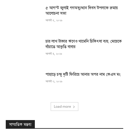
৫ আগস্ট জুলাই গণঅভ্যুত্থান দিবস উপলক্ষে রুমায়
আলোচনা সভা
আগস্ট ৫, ২০২৬
চার লাখ টাকার ঋণেও থামেনি চিকিৎসা ব্যয়, মেয়েকে
বাঁচাতে আকুতি বাবার
আগস্ট ৪, ২০২৬
পাহাড়ে চক্ষু দৃষ্টি ফিরিয়ে আনার অপর নাম কেএস মং
আগস্ট ৩, ২০২৬
Load more
সাম্প্রতিক মন্তব্য