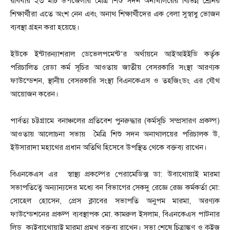
রবিবার ২৩ মার্চ উপজেলার মৈত্রি শিশু সদন অনাথালয়ের বিভিন্ন শ্রেনির
শিক্ষার্থীরা এতে অংশ নেন এবং অনাথ শিক্ষার্থীদের এক বেলা সুস্বাধু ভোজন
ব্যবস্থা গ্রহন করা হয়েছে।
ইউকে ইন্টারন্যাশরাল ডেভেলপমেন্ট’র অর্থায়নে আইআইইডি কর্তৃক
পরিচালিত রেডা কর্ম সূচির আওতায় জাতীয় বেসরকারি সংস্থা আরণ্যক
ফাউন্ডেশন, স্থানীয় বেসরকারি সংস্থা বিএনকেএস ও তহজিংডং এর যৌথ
আয়োজন করেন।
পার্বত্য চট্টগ্রামে বনাঞ্চলের প্রতিবেশ পুনরুদ্ধার (কর্মসূচি সম্প্রসারণ প্রকল্প)
আওতায় আলোচনা সভায় মৈত্রি শিশু সদন অনাথালয়ের পরিচালক উ,
ইউসারাদা মহাথের প্রধান অতিথি হিসেবে উপস্থিত থেকে বক্তব্য রাখেন।
বিএনকেএস এর স্বাস্থ্য প্রকল্পের পেরামেডিক্স ডা: উবাথোয়াই মারমা
সভাপতিত্বে অন্যান্যদের মধ্যে বন বিভাগের সেকদু রেজ্ঞে রেজ্ঞ কর্মকর্তা মো:
সোহেল হোসেন, প্রেস ক্লাবের সভাপতি অনুপম মারমা, অরণ্যক
ফাউন্ডেশনের প্রকল্প ব্যবস্থাপক মো. কামরুল ইসলাম, বিএনকেএস পাটনার
লিড ক্যইবাথোয়াই মারমা প্রমূখ বক্তব্য রাখেন। সভা শেষে চিত্রাঙ্কণ ও কুইজ