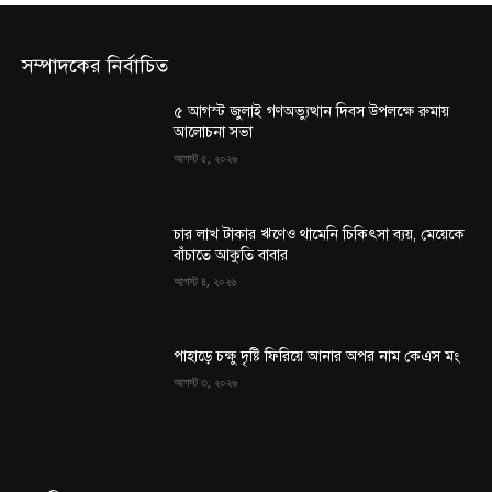
সম্পাদকের নির্বাচিত
৫ আগস্ট জুলাই গণঅভ্যুত্থান দিবস উপলক্ষে রুমায়
আলোচনা সভা
আগস্ট ৫, ২০২৬
চার লাখ টাকার ঋণেও থামেনি চিকিৎসা ব্যয়, মেয়েকে
বাঁচাতে আকুতি বাবার
আগস্ট ৪, ২০২৬
পাহাড়ে চক্ষু দৃষ্টি ফিরিয়ে আনার অপর নাম কেএস মং
আগস্ট ৩, ২০২৬