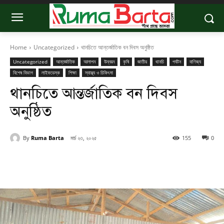
Home
Uncategorized
থানচিতে আন্তর্জাতিক বন দিবস অনুষ্ঠিত
Uncategorized
আন্তর্জাতিক
আলাপন
উন্নয়ন
কৃষি
জাতীয়
থানচি
পর্যটন
বাণিজ্য
বিশেষ বিভাগ
লাইফডেস্ক
শিক্ষা
স্বাস্থ্য ও চিকিৎসা
থানচিতে আন্তর্জাতিক বন দিবস
অনুষ্ঠিত
By
Ruma Barta
মার্চ ২৩, ২০২৫
155
0