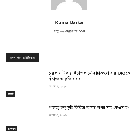
Ruma Barta
http://rumabarta.com
সম্পর্কিত আর্টিকেল
চার লাখ টাকার ঋণেও থামেনি চিকিৎসা ব্যয়, মেয়েকে
বাঁচাতে আকুতি বাবার
আগস্ট ৪, ২০২৬
থানচি
পাহাড়ে চক্ষু দৃষ্টি ফিরিয়ে আনার অপর নাম কেএস মং
আগস্ট ৩, ২০২৬
বান্দরবান