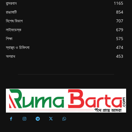
বান্দরবান
1165
রাঙামাটি
854
বিশেষ বিভাগ
707
লাইফডেস্ক
679
শিক্ষা
575
স্বাস্থ্য ও চিকিৎসা
474
অপরাধ
453