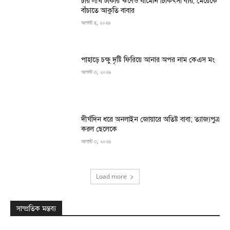
চার লাখ টাকার ঋণেও থামেনি চিকিৎসা ব্যয়, মেয়েকে
বাঁচাতে আকুতি বাবার
আগস্ট ৪, ২০২৬
পাহাড়ে চক্ষু দৃষ্টি ফিরিয়ে আনার অপর নাম কেএস মং
আগস্ট ৩, ২০২৬
দীর্ঘদিন ধরে অনলাইন জোয়ারে অতিষ্ট বাবা; ত্যাজ্যপুত্র
করল ছেলেকে
আগস্ট ৩, ২০২৬
Load more
সাম্প্রতিক মন্তব্য