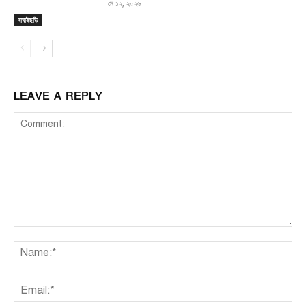
মে ১২, ২০২৬
বাঘাইছড়ি
LEAVE A REPLY
Comment:
Na
Ema