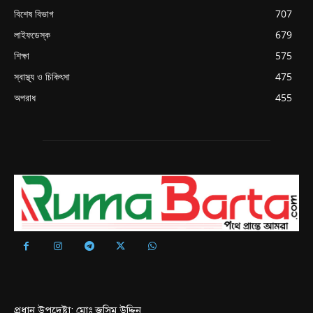
বিশেষ বিভাগ
707
লাইফডেস্ক
679
শিক্ষা
575
স্বাস্থ্য ও চিকিৎসা
475
অপরাধ
455
প্রধান উপদেষ্টা: মোঃ জসিম উদ্দিন