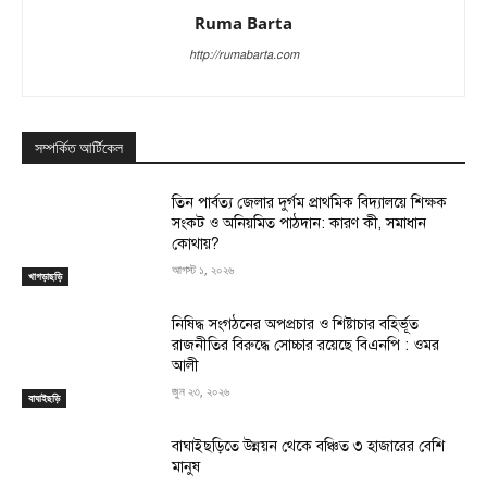
Ruma Barta
http://rumabarta.com
সম্পর্কিত আর্টিকেল
তিন পার্বত্য জেলার দুর্গম প্রাথমিক বিদ্যালয়ে শিক্ষক
সংকট ও অনিয়মিত পাঠদান: কারণ কী, সমাধান
কোথায়?
আগস্ট ১, ২০২৬
খাগড়াছড়ি
নিষিদ্ধ সংগঠনের অপপ্রচার ও শিষ্টাচার বহির্ভূত
রাজনীতির বিরুদ্ধে সোচ্চার রয়েছে বিএনপি : ওমর
আলী
জুন ২৩, ২০২৬
বাঘাইছড়ি
বাঘাইছড়িতে উন্নয়ন থেকে বঞ্চিত ৩ হাজারের বেশি
মানুষ