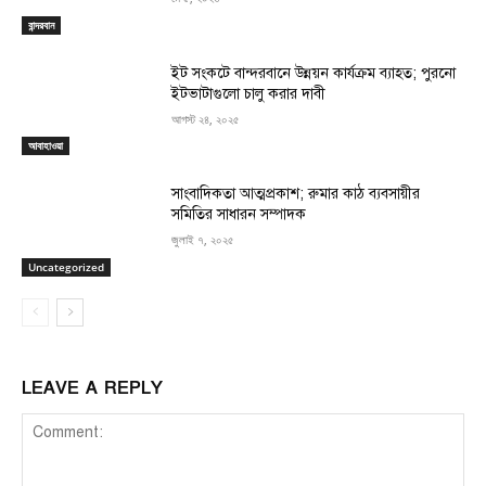
বান্দরবান
ইট সংকটে বান্দরবানে উন্নয়ন কার্যক্রম ব্যাহত; পুরনো
ইটভাটাগুলো চালু করার দাবী
আগস্ট ২৪, ২০২৫
আবাহাওয়া
সাংবাদিকতা আত্মপ্রকাশ; রুমার কাঠ ব্যবসায়ীর
সমিতির সাধারন সম্পাদক
জুলাই ৭, ২০২৫
Uncategorized
LEAVE A REPLY