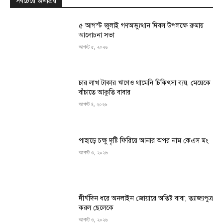
সবচেয়ে জনপ্রিয়
৫ আগস্ট জুলাই গণঅভ্যুত্থান দিবস উপলক্ষে রুমায়
আলোচনা সভা
আগস্ট ৫, ২০২৬
চার লাখ টাকার ঋণেও থামেনি চিকিৎসা ব্যয়, মেয়েকে
বাঁচাতে আকুতি বাবার
আগস্ট ৪, ২০২৬
পাহাড়ে চক্ষু দৃষ্টি ফিরিয়ে আনার অপর নাম কেএস মং
আগস্ট ৩, ২০২৬
দীর্ঘদিন ধরে অনলাইন জোয়ারে অতিষ্ট বাবা; ত্যাজ্যপুত্র
করল ছেলেকে
আগস্ট ৩, ২০২৬