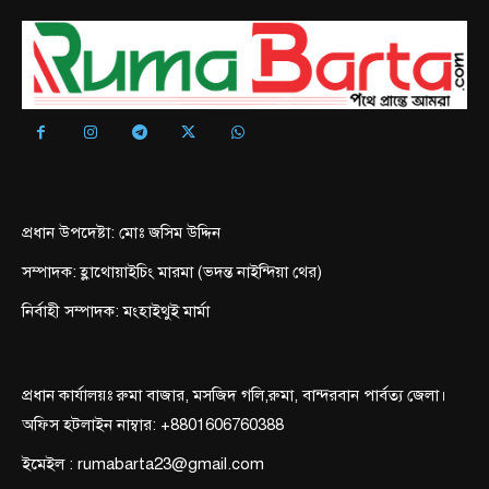
প্রধান উপদেষ্টা: মোঃ জসিম উদ্দিন
সম্পাদক: হ্লাথোয়াইচিং মারমা (ভদন্ত নাইন্দিয়া থের)
নির্বাহী সম্পাদক: মংহাইথুই মার্মা
প্রধান কার্যালয়ঃ রুমা বাজার, মসজিদ গলি,রুমা, বান্দরবান পার্বত্য জেলা।
অফিস হটলাইন নাম্বার: +8801606760388
ইমেইল : rumabarta23@gmail.com