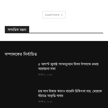
Load more
সাম্প্রতিক মন্তব্য
সম্পাদকের নির্বাচিত
৫ আগস্ট জুলাই গণঅভ্যুত্থান দিবস উপলক্ষে রুমায়
আলোচনা সভা
আগস্ট ৫, ২০২৬
চার লাখ টাকার ঋণেও থামেনি চিকিৎসা ব্যয়, মেয়েকে
বাঁচাতে আকুতি বাবার
আগস্ট ৪, ২০২৬