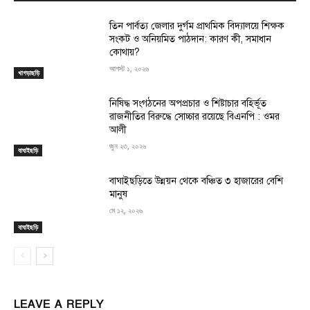
তিন পার্বত্য জেলার দুর্গম প্রাথমিক বিদ্যালয়ে শিক্ষক
সংকট ও অনিয়মিত পাঠদান: কারণ কী, সমাধান
কোথায়?
আগস্ট ১, ২০২৬
খাগড়াছড়ি
নিষিদ্ধ সংগঠনের অপপ্রচার ও শিষ্টাচার বহির্ভূত
রাজনীতির বিরুদ্ধে সোচ্চার রয়েছে বিএনপি : ওমর
আলী
জুন ২৩, ২০২৬
বাঘাইছড়ি
বাঘাইছড়িতে উন্নয়ন থেকে বঞ্চিত ৩ হাজারের বেশি
মানুষ
মে ১২, ২০২৬
বাঘাইছড়ি
LEAVE A REPLY