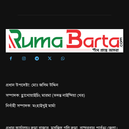
প্রধান উপদেষ্টা: মোঃ জসিম উদ্দিন
সম্পাদক: হ্লাথোয়াইচিং মারমা (ভদন্ত নাইন্দিয়া থের)
নির্বাহী সম্পাদক: মংহাইথুই মার্মা
প্রধান কার্যালয়ঃ রুমা বাজার, মসজিদ গলি,রুমা, বান্দরবান পার্বত্য জেলা।