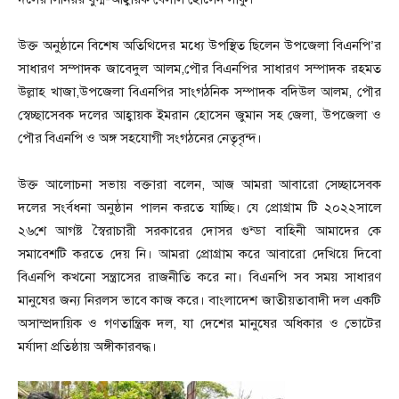
উক্ত অনুষ্ঠানে বিশেষ অতিথিদের মধ্যে উপস্থিত ছিলেন উপজেলা বিএনপি’র
সাধারণ সম্পাদক জাবেদুল আলম,পৌর বিএনপির সাধারণ সম্পাদক রহমত
উল্লাহ খাজা,উপজেলা বিএনপির সাংগঠনিক সম্পাদক বদিউল আলম, পৌর
স্বেচ্ছাসেবক দলের আহ্বায়ক ইমরান হোসেন জুমান সহ জেলা, উপজেলা ও
পৌর বিএনপি ও অঙ্গ সহযোগী সংগঠনের নেতৃবৃন্দ।
উক্ত আলোচনা সভায় বক্তারা বলেন, আজ আমরা আবারো সেচ্ছাসেবক
দলের সংর্বধনা অনুষ্ঠান পালন করতে যাচ্ছি। যে প্রোগ্রাম টি ২০২২সালে
২৬শে আগষ্ট স্বৈরাচারী সরকারের দোসর গুন্ডা বাহিনী আমাদের কে
সমাবেশটি করতে দেয় নি। আমরা প্রোগ্রাম করে আবারো দেখিয়ে দিবো
বিএনপি কখনো সন্ত্রাসের রাজনীতি করে না। বিএনপি সব সময় সাধারণ
মানুষের জন্য নিরলস ভাবে কাজ করে। বাংলাদেশ জাতীয়তাবাদী দল একটি
অসাম্প্রদায়িক ও গণতান্ত্রিক দল, যা দেশের মানুষের অধিকার ও ভোটের
মর্যাদা প্রতিষ্ঠায় অঙ্গীকারবদ্ধ।