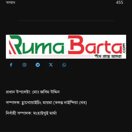
অপরাধ
455
প্রধান উপদেষ্টা: মোঃ জসিম উদ্দিন
সম্পাদক: হ্লাথোয়াইচিং মারমা (ভদন্ত নাইন্দিয়া থের)
নির্বাহী সম্পাদক: মংহাইথুই মার্মা