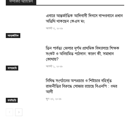
সম্পর্কিত আর্টিকেল
এবারে আন্তর্জাতিক আদিবাসী দিবসে বান্দরবানে প্রধান
অতিথি থাকছেন কেএস মং
আগস্ট ৩, ২০২৬
আন্তর্জাতিক
তিন পার্বত্য জেলার দুর্গম প্রাথমিক বিদ্যালয়ে শিক্ষক
সংকট ও অনিয়মিত পাঠদান: কারণ কী, সমাধান
কোথায়?
আগস্ট ১, ২০২৬
খাগড়াছড়ি
নিষিদ্ধ সংগঠনের অপপ্রচার ও শিষ্টাচার বহির্ভূত
রাজনীতির বিরুদ্ধে সোচ্চার রয়েছে বিএনপি : ওমর
আলী
জুন ২৩, ২০২৬
বাঘাইছড়ি