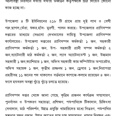
অচলাবস্থা নিরসনে দফায় দফায় ঊর্ধ্বতন কর্তৃপক্ষকে চিঠি দিয়েও কোনো
কাজ হচ্ছে না।
উপজেলা ৪ টি ইউনিয়নের ২১৮ টি গ্রামে প্রায় দুই লাখ ও বেশী
গরু,ছাগল,ভেঁরা, শুকর,হাঁস- মুরগী, পালন করছে। উপজেলার প্রাণিসম্পদ
দপ্তরের মাধ্যমে সেগুলো দেখভালের দায়িত্ব উপজেলা প্রাণিসম্পদ
কার্যালয়ের। উপজেলা দপ্তরের প্রাণিসম্পদ কর্মকর্তা ১ জন, সহকারী
প্রাণিসম্পদ কর্মকর্তা ১ জন, উপ- সহকারী প্রানী সম্পদ কর্মকর্তা ২
জন,ব্যাটেনারী মাঠ কর্মকর্তা ২ জন, ল্যাব অ্যাটেনডেন্ট ১ জন, উচ্চমান
সহকারী ১ জন,ক্যাশিয়ার ১ জন, অফিস সহকারী কাম কম্পিউটার অপারেটর,
অফিস সহায়ক ১ জন, কৃতীম প্রজ্জনম ১ জন, ড্রেসার ১ জন,নিরাপত্তা
প্রহরীসহ ১১ জনের পদ থাকলেও বর্তমানে কাগজে-কলমে রয়েছেন ৪ জন।
ফলে হযবরল অবস্থা খুঁড়ে খুঁড়ে চলতে হয়েছে।
প্রাণিসম্পদ দপ্তর থেকে জানা গেছে, কৃত্রিম প্রজনন কার্যক্রম সম্প্রসারণ,
পুনর্বাসন ও উপকরণ সহায়তা, প্রশিক্ষণ, পশুপাখিকে টিকাদান, চিকিৎসা
সেবাদান, মাঠ পরিদর্শন, উন্নত প্রযুক্তি খামারিদের মধ্যে বিতরণ, পশুপাখির
সুস্থতার সদন প্রদান, উন্নত জাতের ঘাস চাষ সম্প্রসারণ, খামার নিবন্ধন এবং