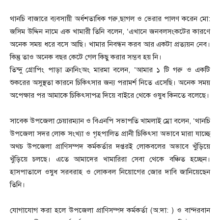
থানচি বাজারে ব্যবসায়ী অর্ধশতাধিক গরু,ছাগল ও ভেরার পালণ করেন মো:
জসিম উদ্দিন নামে এক খামারী তিনি বলেন, ‘এখানে জনবলসংকটের কারণে
অনেক সময় ধরে বসে আছি। খামার নিবন্ধন করব আর একটা প্রত্যয়ন নেব।
কিন্তু তাও অনেক বছর কেটে গেল কিছু করার সম্ভব হয় নি।
তিন্দু গ্রোপিং পাড়া ক্রানিংঅং মারমা বলেন, ‘আমার ১ টি গরু ও একটি
শুকরের অসুস্থতা কারনে চিকিৎসার জন্য পরামর্শ নিতে এসেছি। অনেক সময়
অপেক্ষার পর আমাকে চিকিৎসাপত্র দিয়ে বাইরে থেকে ওষুধ কিনতে বলেছে।
সাবেক উপজেলা চেয়ারম্যান ও বিএনপি সভাপতি খামলাই ম্রো বলেন, ‘থানচি
উপজেলা সদর লোক সংখ্যা ও গৃহপালিত প্রানী চিকিৎসা অভাবে মারা যাচ্ছে
অথচ উপজেলা প্রাণিসম্পদ কর্মকর্তার দপ্তরই লোকবলের অভাবে খুঁড়িয়ে
খুঁড়িয়ে চলছে। এতে আমাদের খামারিরা সেবা থেকে বঞ্চিত হচ্ছেন।
হাসপাতালে ওষুধ সরবরাহ ও লোকবল নিয়োগের জোর দাবি জানিয়েছেন
তিনি।
যোগাযোগ করা হলে উপজেলা প্রাণিসম্পদ কর্মকর্তা (অ:দা: ) ও বান্দরবান