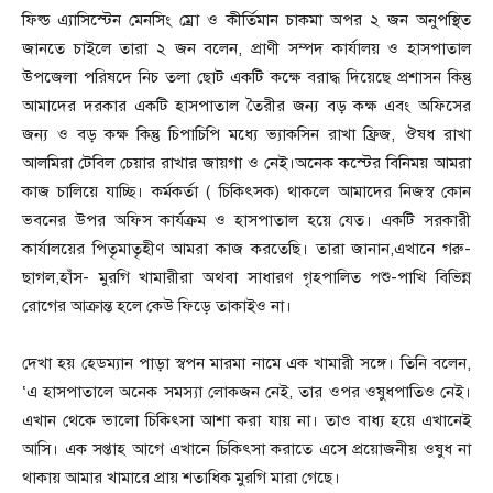
ফিল্ড এ্যাসিস্টেন মেনসিং ম্রো ও কীর্তিমান চাকমা অপর ২ জন অনুপস্থিত
জানতে চাইলে তারা ২ জন বলেন, প্রাণী সম্পদ কার্যালয় ও হাসপাতাল
উপজেলা পরিষদে নিচ তলা ছোট একটি কক্ষে বরাদ্ধ দিয়েছে প্রশাসন কিন্তু
আমাদের দরকার একটি হাসপাতাল তৈরীর জন্য বড় কক্ষ এবং অফিসের
জন্য ও বড় কক্ষ কিন্তু চিপাচিপি মধ্যে ভ্যাকসিন রাখা ফ্রিজ, ঔষধ রাখা
আলমিরা টেবিল চেয়ার রাখার জায়গা ও নেই।অনেক কস্টের বিনিময় আমরা
কাজ চালিয়ে যাচ্ছি। কর্মকর্তা ( চিকিৎসক) থাকলে আমাদের নিজস্ব কোন
ভবনের উপর অফিস কার্যক্রম ও হাসপাতাল হয়ে যেত। একটি সরকারী
কার্যালয়ের পিতৃমাতৃহীণ আমরা কাজ করতেছি। তারা জানান,এখানে গরু-
ছাগল,হাঁস- মুরগি খামারীরা অথবা সাধারণ গৃহপালিত পশু-পাখি বিভিন্ন
রোগের আক্রান্ত হলে কেউ ফিড়ে তাকাইও না।
দেখা হয় হেডম্যান পাড়া স্বপন মারমা নামে এক খামারী সঙ্গে। তিনি বলেন,
‘এ হাসপাতালে অনেক সমস্যা লোকজন নেই, তার ওপর ওষুধপাতিও নেই।
এখান থেকে ভালো চিকিৎসা আশা করা যায় না। তাও বাধ্য হয়ে এখানেই
আসি। এক সপ্তাহ আগে এখানে চিকিৎসা করাতে এসে প্রয়োজনীয় ওষুধ না
থাকায় আমার খামারে প্রায় শতাধিক মুরগি মারা গেছে।