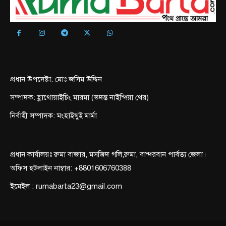
প্রধান উপদেষ্টা: মোঃ জসিম উদ্দিন
সম্পাদক: হ্লাথোয়াইচিং মারমা (ভদন্ত নাইন্দিয়া থের)
নির্বাহী সম্পাদক: মংহাইথুই মার্মা
প্রধান কার্যালয়ঃ রুমা বাজার, মসজিদ গলি,রুমা, বান্দরবান পার্বত্য জেলা।
অফিস হটলাইন নাম্বার: +8801606760388
ইমেইল : rumabarta23@gmail.com