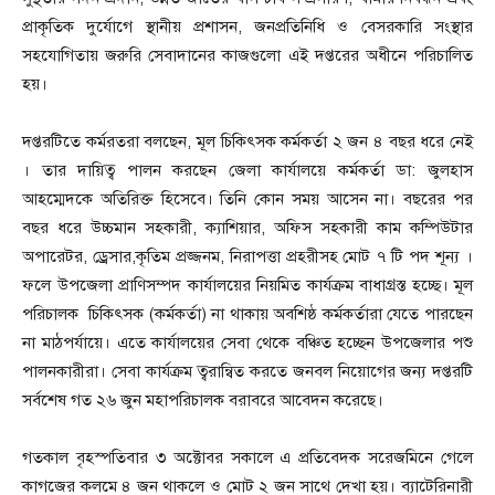
প্রাকৃতিক দুর্যোগে স্থানীয় প্রশাসন, জনপ্রতিনিধি ও বেসরকারি সংস্থার
সহযোগিতায় জরুরি সেবাদানের কাজগুলো এই দপ্তরের অধীনে পরিচালিত
হয়।
দপ্তরটিতে কর্মরতরা বলছেন, মূল চিকিৎসক কর্মকর্তা ২ জন ৪ বছর ধরে নেই
। তার দায়িত্ব পালন করছেন জেলা কার্যালয়ে কর্মকর্তা ডা: জুলহাস
আহম্মেদকে অতিরিক্ত হিসেবে। তিনি কোন সময় আসেন না। বছরের পর
বছর ধরে উচ্চমান সহকারী, ক্যাশিয়ার, অফিস সহকারী কাম কম্পিউটার
অপারেটর, ড্রেসার,কৃতিম প্রজ্জনম, নিরাপত্তা প্রহরীসহ মোট ৭ টি পদ শূন্য ।
ফলে উপজেলা প্রাণিসম্পদ কার্যালয়ের নিয়মিত কার্যক্রম বাধাগ্রস্ত হচ্ছে। মূল
পরিচালক চিকিৎসক (কর্মকর্তা) না থাকায় অবশিষ্ঠ কর্মকর্তারা যেতে পারছেন
না মাঠপর্যায়ে। এতে কার্যালয়ের সেবা থেকে বঞ্চিত হচ্ছেন উপজেলার পশু
পালনকারীরা। সেবা কার্যক্রম ত্বরান্বিত করতে জনবল নিয়োগের জন্য দপ্তরটি
সর্বশেষ গত ২৬ জুন মহাপরিচালক বরাবরে আবেদন করেছে।
গতকাল বৃহস্পতিবার ৩ অক্টোবর সকালে এ প্রতিবেদক সরেজমিনে গেলে
কাগজের কলমে ৪ জন থাকলে ও মোট ২ জন সাথে দেখা হয়। ব্যাটেরিনারী