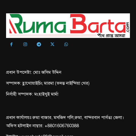
প্রধান উপদেষ্টা: মোঃ জসিম উদ্দিন
সম্পাদক: হ্লাথোয়াইচিং মারমা (ভদন্ত নাইন্দিয়া থের)
নির্বাহী সম্পাদক: মংহাইথুই মার্মা
প্রধান কার্যালয়ঃ রুমা বাজার, মসজিদ গলি,রুমা, বান্দরবান পার্বত্য জেলা।
অফিস হটলাইন নাম্বার: +8801606760388