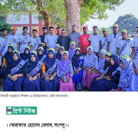
বিদায়ী অনুষ্ঠানে শিক্ষক ও অভিভাকেরা। ছবি-রুমাবার্তা।
।।আরাফাত হোসেন বেলাল, লংগদু।।