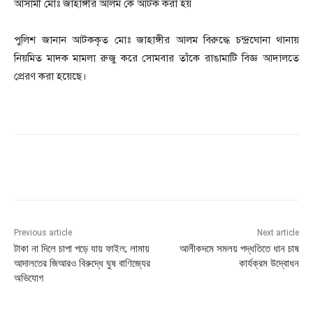
আসামী মোঃ জাহাঙ্গীর আলম কে আটক করা হয়
পুলিশ জানান আটককৃত মোঃ জাহাঙ্গীর আলম বিরুদ্ধে চন্দ্রঘোনা থানায়
নিয়মিত মাদক মামলা রুজু করে সোমবার তাঁকে রাঙামাটি বিজ্ঞ আদালতে
প্রেরণ করা হয়েছে।
Previous article
Next article
টাকা না দিলে চাপা পড়ে যায় ফাইল; লামায়
আলীকদমে সমলয় পদ্ধতিতে ধান চাষ
আদালতের জিআরও বিরুদ্ধে ঘুষ বাণিজ্যের
কার্যক্রম উদ্বোধন
অভিযোগ