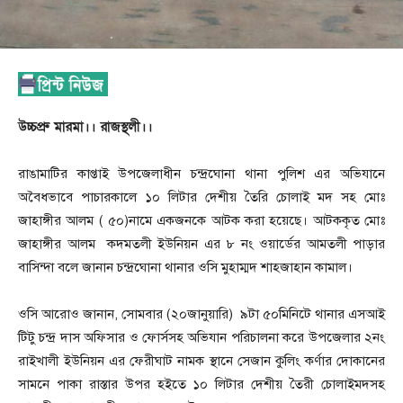
উচ্চপ্রু মারমা।। রাজস্থলী।।
রাঙামাটির কাপ্তাই উপজেলাধীন চন্দ্রঘোনা থানা পুলিশ এর অভিযানে
অবৈধভাবে পাচারকালে ১০ লিটার দেশীয় তৈরি চোলাই মদ সহ মোঃ
জাহাঙ্গীর আলম ( ৫০)নামে একজনকে আটক করা হয়েছে। আটককৃত মোঃ
জাহাঙ্গীর আলম কদমতলী ইউনিয়ন এর ৮ নং ওয়ার্ডের আমতলী পাড়ার
বাসিন্দা বলে জানান চন্দ্রঘোনা থানার ওসি মুহাম্মদ শাহজাহান কামাল।
ওসি আরোও জানান, সোমবার (২০জানুয়ারি) ৯টা ৫০মিনিটে থানার এসআই
টিটু চন্দ্র দাস অফিসার ও ফোর্সসহ অভিযান পরিচালনা করে উপজেলার ২নং
রাইখালী ইউনিয়ন এর ফেরীঘাট নামক স্থানে সেজান কুলিং কর্ণার দোকানের
সামনে পাকা রাস্তার উপর হইতে ১০ লিটার দেশীয় তৈরী চোলাইমদসহ