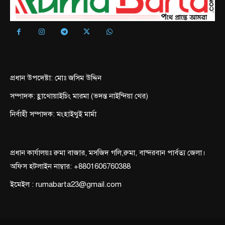
প্রধান উপদেষ্টা: মোঃ জসিম উদ্দিন
সম্পাদক: হ্লাথোয়াইচিং মারমা (ভদন্ত নাইন্দিয়া থের)
নির্বাহী সম্পাদক: মংহাইথুই মার্মা
প্রধান কার্যালয়ঃ রুমা বাজার, মসজিদ গলি,রুমা, বান্দরবান পার্বত্য জেলা।
অফিস হটলাইন নাম্বার: +8801606760388
ইমেইল : rumabarta23@gmail.com