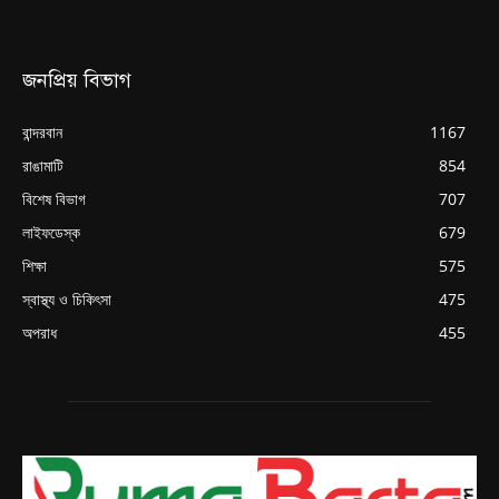
জনপ্রিয় বিভাগ
বান্দরবান
1167
রাঙামাটি
854
বিশেষ বিভাগ
707
লাইফডেস্ক
679
শিক্ষা
575
স্বাস্থ্য ও চিকিৎসা
475
অপরাধ
455