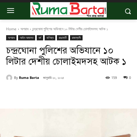
Home
অপরাধ
চন্দ্রঘোনা পুলিশের অভিযানে ১০ লিটার দেশীয় চোলাইমদসহ আটক ১
অপরাধ
আইন আদালত
ধর্ম
বাণিজ্য
রাঙামাটি
রাজস্থলী
চন্দ্রঘোনা পুলিশের অভিযানে ১০
লিটার দেশীয় চোলাইমদসহ আটক ১
By
Ruma Barta
জানুয়ারি ২০, ২০২৫
159
0