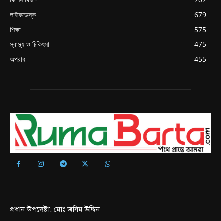
লাইফডেস্ক
679
শিক্ষা
575
স্বাস্থ্য ও চিকিৎসা
475
অপরাধ
455
প্রধান উপদেষ্টা: মোঃ জসিম উদ্দিন