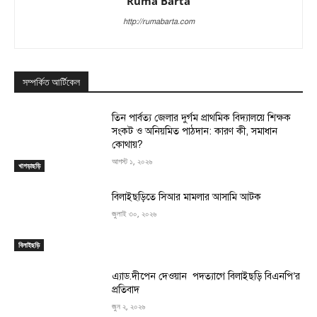
Ruma Barta
http://rumabarta.com
সম্পর্কিত আর্টিকেল
তিন পার্বত্য জেলার দুর্গম প্রাথমিক বিদ্যালয়ে শিক্ষক
সংকট ও অনিয়মিত পাঠদান: কারণ কী, সমাধান
কোথায়?
আগস্ট ১, ২০২৬
খাগড়াছড়ি
বিলাইছড়িতে সিআর মামলার আসামি আটক
জুলাই ৩০, ২০২৬
বিলাইছড়ি
এ্যাড.দীপেন দেওয়ান পদত্যাগে বিলাইছড়ি বিএনপি’র
প্রতিবাদ
জুন ২, ২০২৬