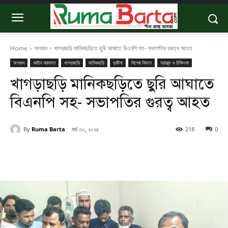
Home
অপরাধ
খাগড়াছড়ি মানিকছড়িতে ছুরি আঘাতে বিএনপি সহ- সভাপতির গুরত্ব আহত
অপরাধ
আইন আদালত
খাগড়াছড়ি
মানিকছড়ি
দুর্ঘটনা
বিশেষ বিভাগ
স্বাস্থ্য ও চিকিৎসা
খাগড়াছড়ি মানিকছড়িতে ছুরি আঘাতে
বিএনপি সহ- সভাপতির গুরত্ব আহত
By
Ruma Barta
মার্চ ৩০, ২০২৫
218
0