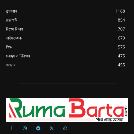
বান্দরবান
1168
রাঙামাটি
854
বিশেষ বিভাগ
707
লাইফডেস্ক
679
শিক্ষা
575
স্বাস্থ্য ও চিকিৎসা
475
অপরাধ
455