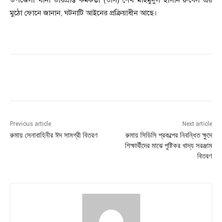
উপজেলা থানা ভারপ্রাপ্ত কর্মকর্তা (ওসি) শেখ মাহমুদুল হাসান রুবেল এর
মুঠো ফোনে জানান, ঘটনাটি আইনের প্রক্রিয়াধীন আছে।
Previous article
Next article
রুমায় সেনাবাহিনীর ঈদ সামগ্রী বিতরণ
রুমায় সিডিসি প্রকল্পের নিবন্ধিত ক্ষুদে
শিক্ষার্থীদের মাঝে পুষ্টিকর খাদ্য সরঞ্জাম
বিতরণ