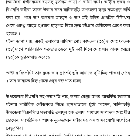
তিনটহরী ইউনিয়নের বড়ডলু মুসলিম পাড়া এ ঘটনা ঘটে। আত্বীয় স্বজন ও
বিএনপি কর্মীরা তাকে উদ্ধার করে মানিকছড়ি উপজেলা স্বাস্থ্য কমপ্লেক্স ভর্তি
করা হয়। পরে ডাঃ আবরার মাহমুদ ও ডাঃ মহি উদ্দিন প্রাথমিক চিকিৎসা
শেষে গুরুত্ব আহত হওয়ার ছাড়পত্র দিয়ে দ্রুত চট্টগ্রাম মেডিকেল প্রেরণ করা
হয়েছে ।
ঘটনা জানা যায়, একই এলাকায় বাসিন্দা মোঃ কামরুল (৩২)ও মোঃ ফারুক
(৩৪)সাথে পারিবারিক শত্রুতার জেরে দুই ভাই মিলে মোঃ শাহ আলম মোল্লা
(৬৫)কে ছুরিকাঘাত করেছে।
ডাক্তার রির্পোটে তার বুকে ডান প্বাশেই ছুরি আঘাতে দুটি চিহ্ন পাওয়া গেছে
। তার আঘাতে চিহ্ন থেকে প্রচুর রক্তপাত হচ্ছে।
উপজেলায় বিএনপি সহ-সভাপতি শাহ আলম মোল্লা উপর আতর্কিত হামলায়
ঘটনায় শারীরিক খোঁজখবর নিতে হাসপাতালে ছুঁটে আসেন, মানিকছড়ি
উপজেলা বিএনপি’র সভাপতি এনামুল হক এনাম, সাধারণ সম্পাদক মোঃ মীর
হোসেন, সাংগঠনিক সম্পাদক নুরুজ্জামান মাষ্টারসহ অঙ্গ ও সহযোগী সংগঠনে
নেতৃবৃন্দরা।