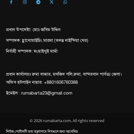
প্রধান উপদেষ্টা: মোঃ জসিম উদ্দিন
সম্পাদক: হ্লাথোয়াইচিং মারমা (ভদন্ত নাইন্দিয়া থের)
নির্বাহী সম্পাদক: মংহাইথুই মার্মা
প্রধান কার্যালয়ঃ রুমা বাজার, মসজিদ গলি,রুমা, বান্দরবান পার্বত্য জেলা।
অফিস হটলাইন নাম্বার: +8801606760388
ইমেইল : rumabarta23@gmail.com
© 2026 rumabarta.com, All rights reserved
নিউজ পোর্টালটি তথ্য মন্ত্রণালয়ে নিবন্ধনে জন্য আবেদিত