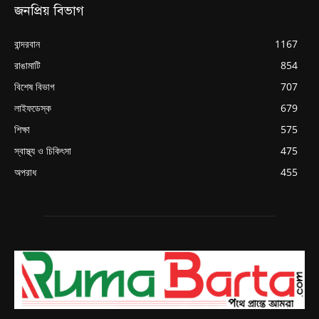
জনপ্রিয় বিভাগ
বান্দরবান
1167
রাঙামাটি
854
বিশেষ বিভাগ
707
লাইফডেস্ক
679
শিক্ষা
575
স্বাস্থ্য ও চিকিৎসা
475
অপরাধ
455