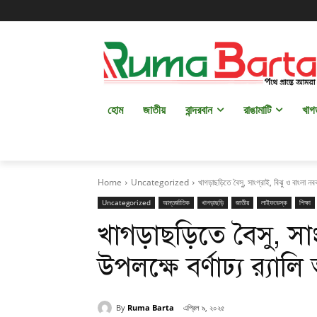
হোম
জাতীয়
বান্দরবান
রাঙামাটি
খাগ
Home
Uncategorized
খাগড়াছড়িতে বৈসু, সাংগ্রাই, বিঝু ও বাংলা নববর্ষ
Uncategorized
আন্তর্জাতিক
খাগড়াছড়ি
জাতীয়
লাইফডেস্ক
শিক্ষা
খাগড়াছড়িতে বৈসু, সাংগ
উপলক্ষে বর্ণাঢ্য র‍্যালি 
By
Ruma Barta
এপ্রিল ৯, ২০২৫