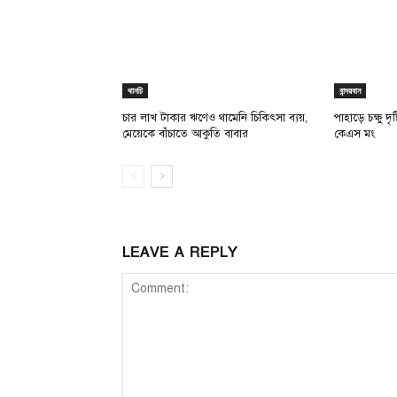
থানচি
বান্দরবান
চার লাখ টাকার ঋণেও থামেনি চিকিৎসা ব্যয়,
পাহাড়ে চক্ষু দ
মেয়েকে বাঁচাতে আকুতি বাবার
কেএস মং
LEAVE A REPLY