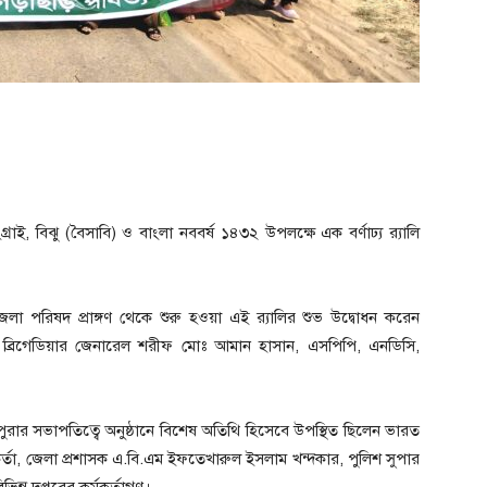
ই, বিঝু (বৈসাবি) ও বাংলা নববর্ষ ১৪৩২ উপলক্ষে এক বর্ণাঢ্য র‍্যালি
েলা পরিষদ প্রাঙ্গণ থেকে শুরু হওয়া এই র‍্যালির শুভ উদ্বোধন করেন
 ব্রিগেডিয়ার জেনারেল শরীফ মোঃ আমান হাসান, এসপিপি, এনডিসি,
রিপুরার সভাপতিত্বে অনুষ্ঠানে বিশেষ অতিথি হিসেবে উপস্থিত ছিলেন ভারত
কর্মকর্তা, জেলা প্রশাসক এ.বি.এম ইফতেখারুল ইসলাম খন্দকার, পুলিশ সুপার