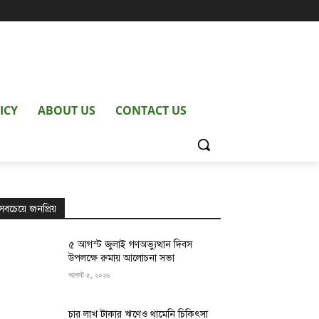
ICY
ABOUT US
CONTACT US
সবচেয়ে জনপ্রিয়
৫ আগস্ট জুলাই গণঅভ্যুত্থান দিবস
উপলক্ষে রুমায় আলোচনা সভা
আগস্ট ৫, ২০২৬
চার লাখ টাকার ঋণেও থামেনি চিকিৎসা