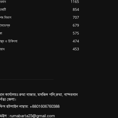
্দরবান
1165
ামাটি
854
শেষ বিভাগ
707
ইফডেস্ক
679
্ষা
575
াস্থ্য ও চিকিৎসা
474
রাধ
453
রধান কার্যালয়ঃ রুমা বাজার, মসজিদ গলি,রুমা, বান্দরবান
র্বত্য জেলা।
িস হটলাইন নাম্বার: +8801606760388
মেইল : rumabarta23@gmail.com