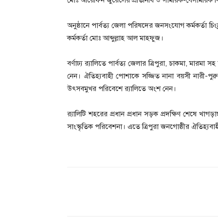
মোঃ আরেফিন জুয়েলের প্রতিনিধি ও সামরিক-বেসামরিক বিভি
অনুষ্ঠানে পার্বত্য জেলা পরিষদের জনসংযোগ কর্মকর্তা চিংহ্
কর্মকর্তা মোঃ আব্দুল্লাহ আল মাহফুজ।
বর্ণাঢ্য র‍্যালিতে পার্বত্য জেলার ত্রিপুরা, চাকমা, মারম
নেন। ঐতিহ্যবাহী পোশাকে সজ্জিত নানা বয়সী নারী-পুরুষ
উৎসবমুখর পরিবেশে র‍্যালিতে অংশ নেন।
র‍্যালিটি শহরের প্রধান প্রধান সড়ক প্রদক্ষিণ শেষে 
সাংস্কৃতিক পরিবেশনা। এতে ত্রিপুরা জনগোষ্ঠীর ঐতিহ্যবাহ
Share