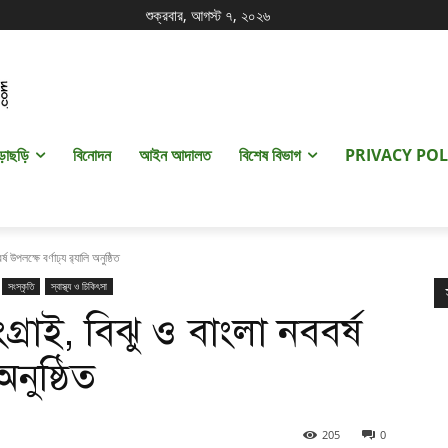
শুক্রবার, আগস্ট ৭, ২০২৬
ড়াছড়ি
বিনোদন
আইন আদালত
বিশেষ বিভাগ
PRIVACY POL
 উপলক্ষে বর্ণাঢ্য র‍্যালি অনুষ্ঠিত
সংস্কৃতি
স্বাস্থ্য ও চিকিৎসা
্রাই, বিঝু ও বাংলা নববর্ষ
অনুষ্ঠিত
205
0