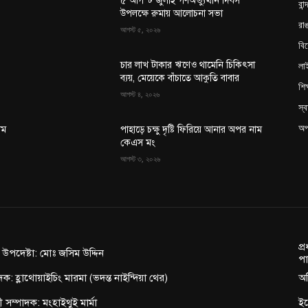
৫ আগস্ট জুলাই গণঅভ্যুত্থান দিবস
বান
উপলক্ষে রুমায় আলোচনা সভা
রাঙ
আগস্ট ৫, ২০২৬
বি
লা
চার লাখ টাকার ঋণেও থামেনি চিকিৎসা
ব্যয়, মেয়েকে বাঁচাতে আকুতি বাবার
শিক
আগস্ট ৪, ২০২৬
স্ব
অপ
াম
পাহাড়ে চক্ষু দৃষ্টি ফিরিয়ে আনার অপর নাম
কেএস মং
আগস্ট ৩, ২০২৬
প্
ন উপদেষ্টা: মোঃ জসিম উদ্দিন
পা
দক: হ্লাথোয়াইচিং মারমা (ভদন্ত নাইন্দিয়া থের)
অফ
াহী সম্পাদক: মংহাইথুই মার্মা
ই