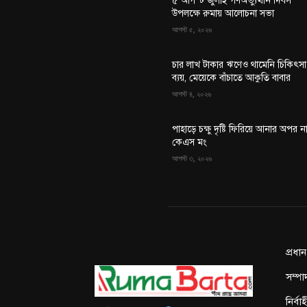
৫ আগস্ট জুলাই গণঅভ্যুত্থান দিবস
উপলক্ষে রুমায় আলোচনা সভা
আগস্ট ৫, ২০২৬
চার লাখ টাকার ঋণেও থামেনি চিকিৎসা
ব্যয়, মেয়েকে বাঁচাতে আকুতি বাবার
আগস্ট ৪, ২০২৬
পাহাড়ে চক্ষু দৃষ্টি ফিরিয়ে আনার অপর ন
কেএস মং
আগস্ট ৩, ২০২৬
প্রধা
সম্পা
নির্ব