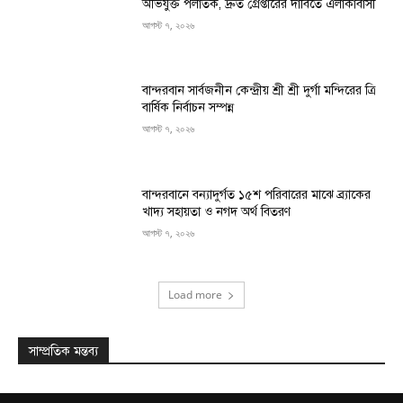
অভিযুক্ত পলাতক, দ্রুত গ্রেপ্তারের দাবিতে এলাকাবাসী
আগস্ট ৭, ২০২৬
বান্দরবান সার্বজনীন কেন্দ্রীয় শ্রী শ্রী দুর্গা মন্দিরের ত্রি
বার্ষিক নির্বাচন সম্পন্ন
আগস্ট ৭, ২০২৬
বান্দরবানে বন্যাদুর্গত ১৫শ পরিবারের মাঝে ব্র্যাকের
খাদ্য সহায়তা ও নগদ অর্থ বিতরণ
আগস্ট ৭, ২০২৬
Load more
সাম্প্রতিক মন্তব্য