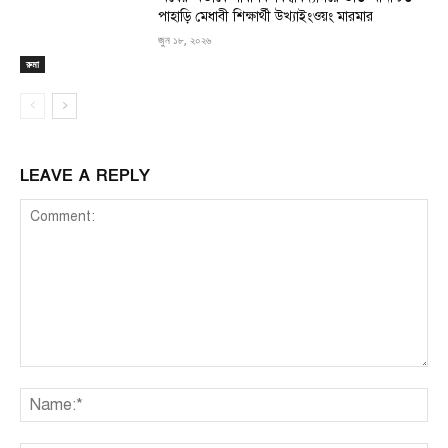
পাহাড়ি মেধাবী শিক্ষার্থী উখ্যাইংওয়ং মারমার
জুন ১৮, ২০২৬
রুমা
LEAVE A REPLY
Comment:
Na