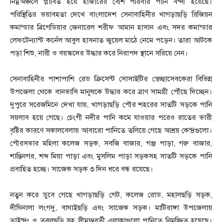
নিম্নঅঞ্চলে প্লাবিত হয়ে হাজারের বেশি পরিবার পানি বন্দী হয়েছে।
পরিস্থিতির ভয়াবহতা দেখে বাংলাদেশ সেনাবাহিনীর খাগড়াছড়ি রিজিয়ন
কমান্ডার ব্রিগেডিয়ার জেনারেল শরীফ আমান হাসান এবং সদর কমান্ডার
লেফটেন্যান্ট কর্নেল আবুল হাসনাত জুয়েল মাঠে নেমে পড়েন। তারা আটকে
পড়া শিশু, নারী ও বয়স্কদের উদ্ধার করে নিরাপদ স্থানে সরিয়ে নেন।
সেনাবাহিনীর পাশাপাশি রেড ক্রিসেন্ট সোসাইটির স্বেচ্ছাসেবকেরা বিভিন্ন
উপজেলা থেকে বানভাসি মানুষকে উদ্ধার করে ত্রাণ সামগ্রী পৌঁছে দিচ্ছেন।
দুপুরে সরেজমিনে দেখা যায়, খাগড়াছড়ি পৌর শহরের সাতটি সড়কে পানি
সয়লাব হয়ে গেছে। চেংগী নদীর পানি কমে যাওয়ার পরেও রাতের ভারী
বৃষ্টির কারণে সকালবেলায় আবারো পানিতে তলিয়ে গেছে আশ্রয় কেন্দ্রগুলো।
পৌরসভার মহিলা কলেজ সড়ক, সবজি বাজার, গঞ্জ পাড়া, গরু বাজার,
শান্তিনগর, শব্দ মিয়া পাড়া এবং মুসলিম পাড়া সড়কসহ সাতটি সড়কে পানি
প্রবাহিত হচ্ছে। সাজেক সড়ক ৩ দিন ধরে বন্ধ রয়েছে।
নতুন করে ডুবে গেছে খাগড়াছড়ি গেট, কলেজ রোড, মহালছড়ি সড়ক,
দীঘিনালা লংগদু, বাঘাইছড়ি এবং সাজেক সড়ক। মাটিরাঙ্গা উপজেলায়
তাইন্দং ও তবলছড়ি সহ সীমান্তবর্তী এলাকাগুলো পানিতে নিমজ্জিত হয়েছে।