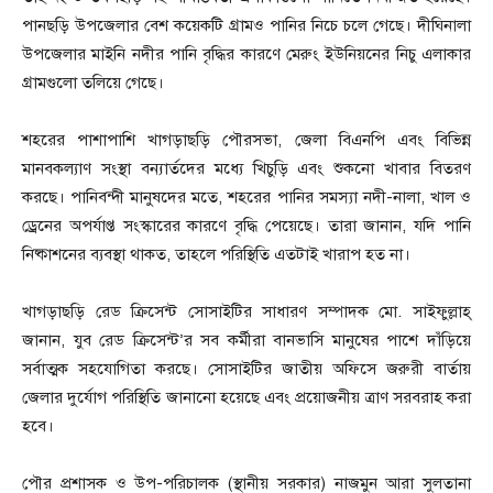
পানছড়ি উপজেলার বেশ কয়েকটি গ্রামও পানির নিচে চলে গেছে। দীঘিনালা
উপজেলার মাইনি নদীর পানি বৃদ্ধির কারণে মেরুং ইউনিয়নের নিচু এলাকার
গ্রামগুলো তলিয়ে গেছে।
শহরের পাশাপাশি খাগড়াছড়ি পৌরসভা, জেলা বিএনপি এবং বিভিন্ন
মানবকল্যাণ সংস্থা বন্যার্তদের মধ্যে খিচুড়ি এবং শুকনো খাবার বিতরণ
করছে। পানিবন্দী মানুষদের মতে, শহরের পানির সমস্যা নদী-নালা, খাল ও
ড্রেনের অপর্যাপ্ত সংস্কারের কারণে বৃদ্ধি পেয়েছে। তারা জানান, যদি পানি
নিষ্কাশনের ব্যবস্থা থাকত, তাহলে পরিস্থিতি এতটাই খারাপ হত না।
খাগড়াছড়ি রেড ক্রিসেন্ট সোসাইটির সাধারণ সম্পাদক মো. সাইফুল্লাহ্
জানান, যুব রেড ক্রিসেন্ট’র সব কর্মীরা বানভাসি মানুষের পাশে দাঁড়িয়ে
সর্বাত্মক সহযোগিতা করছে। সোসাইটির জাতীয় অফিসে জরুরী বার্তায়
জেলার দুর্যোগ পরিস্থিতি জানানো হয়েছে এবং প্রয়োজনীয় ত্রাণ সরবরাহ করা
হবে।
পৌর প্রশাসক ও উপ-পরিচালক (স্থানীয় সরকার) নাজমুন আরা সুলতানা