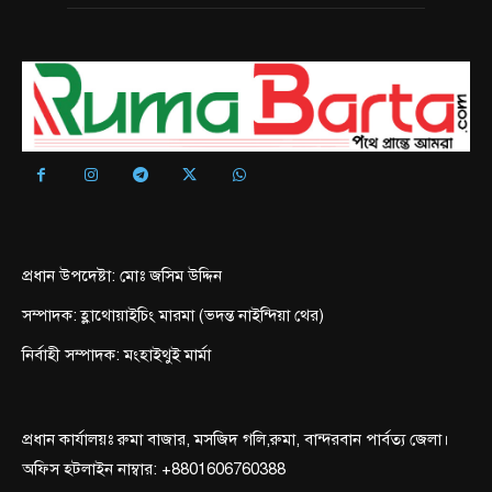
প্রধান উপদেষ্টা: মোঃ জসিম উদ্দিন
সম্পাদক: হ্লাথোয়াইচিং মারমা (ভদন্ত নাইন্দিয়া থের)
নির্বাহী সম্পাদক: মংহাইথুই মার্মা
প্রধান কার্যালয়ঃ রুমা বাজার, মসজিদ গলি,রুমা, বান্দরবান পার্বত্য জেলা।
অফিস হটলাইন নাম্বার: +8801606760388