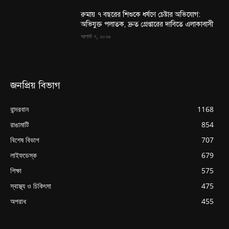
রুমায় ৭ বছরের শিশুকে ধর্ষণে চেষ্টার অভিযোগ:
অভিযুক্ত পলাতক, দ্রুত গ্রেপ্তারের দাবিতে এলাকাবাসী
আগস্ট ৭, ২০২৬
জনপ্রিয় বিভাগ
বান্দরবান
1168
রাঙামাটি
854
বিশেষ বিভাগ
707
লাইফডেস্ক
679
শিক্ষা
575
স্বাস্থ্য ও চিকিৎসা
475
অপরাধ
455