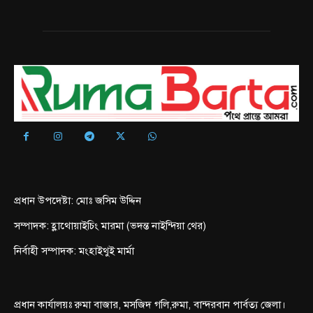
প্রধান উপদেষ্টা: মোঃ জসিম উদ্দিন
সম্পাদক: হ্লাথোয়াইচিং মারমা (ভদন্ত নাইন্দিয়া থের)
নির্বাহী সম্পাদক: মংহাইথুই মার্মা
প্রধান কার্যালয়ঃ রুমা বাজার, মসজিদ গলি,রুমা, বান্দরবান পার্বত্য জেলা।