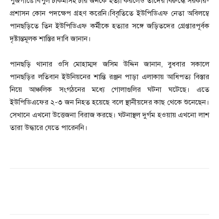
পুজগাঙে বিপুল চাকমাসহ চার জনকে হত্যা করলেও তাদের বিরুদ্ধে সরকার-
প্রশাসন কোন পদক্ষেপ গ্রহণ করেনি।বিবৃতিতে ইউপিডিএফ নেতা অবিলম্বে
পানছড়িতে তিন ইউপিডিএফ কর্মীকে হত্যার সঙ্গে জড়িতদের গ্রেপ্তারপূর্বক
দৃষ্টান্তমূলক শাস্তির দাবি জানান।
পানছড়ি থানার ওসি মোহাম্মদ জসিম উদ্দিন জানান, বুধবার সকালে
পানছড়ির লতিবান ইউনিয়নের শান্তি রঞ্জন পাড়া এলাকায় আধিপত্য বিস্তার
নিয়ে আঞ্চলিক সংগঠনের মধ্যে গোলাগুলির ঘটনা ঘটেছে। এতে
ইউপিডিএফের ২-৩ জন নিহত হয়েছে বলে স্থানীয়দের কাছ থেকে শুনেছেন।
সেখানে এখনো উত্তেজনা বিরাজ করছে। ঘটনাস্থল দুর্গম হওয়ায় এখনো লাশ
তারা উদ্ধারে যেতে পারেননি।