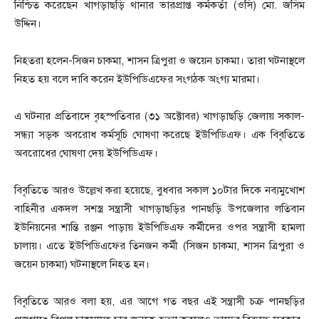
নিশ্চিত করেছেন খাগড়াছড়ি থানার ভারপ্রাপ্ত কর্মকর্তা (ওসি) মো. জসিম
উদ্দিন।
নিহতরা হলেন-সিজন চাকমা, শাসন ত্রিপুরা ও জয়েন চাকমা। তারা ঘটনাস্থলে
নিহত হয় বলে দাবি করেন ইউপিডিএফের সংগঠক অংগ্য মারমা।
এ ঘটনার প্রতিবাদে বৃহস্পতিবার (৩১ অক্টোবর) খাগড়াছড়ি জেলায় সকাল-
সন্ধ্যা সড়ক অবরোধ কর্মসূচি ঘোষণা করেছে ইউপিডিএফ। এক বিবৃতিতে
অবরোধের ঘোষণা দেয় ইউপিডিএফ।
বিবৃতিতে আরও উল্লেখ করা হয়েছে, বুধবার সকাল ১০টার দিকে নব্যমুখোশ
বাহিনীর একদল সশস্ত্র সন্ত্রাসী খাগড়াছড়ির পানছড়ি উপজেলার লতিবান
ইউনিয়নের শান্তি রঞ্জন পাড়ায় ইউপিডিএফ কর্মীদের ওপর সন্ত্রাসী হামলা
চালায়। এতে ইউপিডিএফের তিনজন কর্মী (সিজন চাকমা, শাসন ত্রিপুরা ও
জয়েন চাকমা) ঘটনাস্থলে নিহত হন।
বিবৃতিতে আরও বলা হয়, এর আগে গত বছর এই সন্ত্রাসী চক্র পানছড়ির