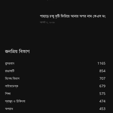
পাহাড়ে চক্ষু দৃষ্টি ফিরিয়ে আনার অপর নাম কেএস মং
আগস্ট ৩, ২০২৬
জনপ্রিয় বিভাগ
বান্দরবান
1165
রাঙামাটি
854
বিশেষ বিভাগ
707
লাইফডেস্ক
679
শিক্ষা
575
স্বাস্থ্য ও চিকিৎসা
474
অপরাধ
453