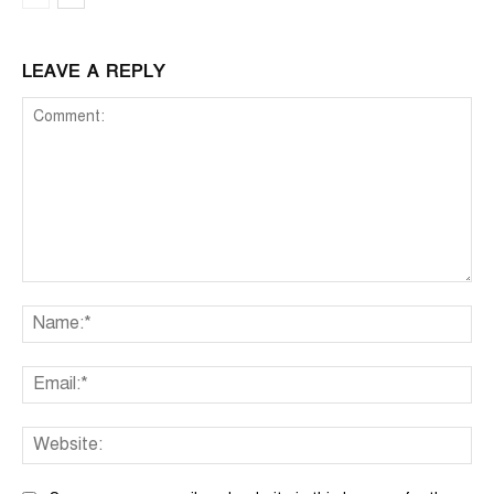
LEAVE A REPLY
Comment:
Na
Ema
We