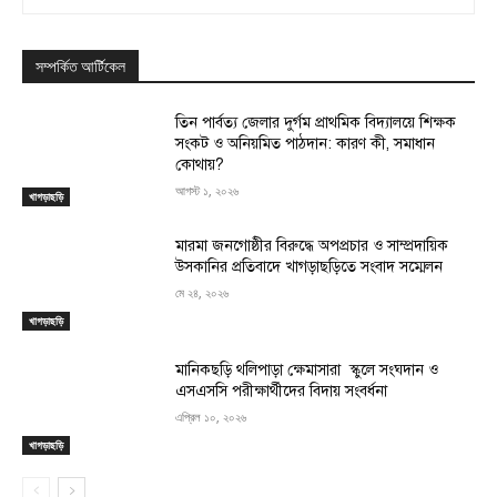
সম্পর্কিত আর্টিকেল
তিন পার্বত্য জেলার দুর্গম প্রাথমিক বিদ্যালয়ে শিক্ষক
সংকট ও অনিয়মিত পাঠদান: কারণ কী, সমাধান
কোথায়?
আগস্ট ১, ২০২৬
খাগড়াছড়ি
মারমা জনগোষ্ঠীর বিরুদ্ধে অপপ্রচার ও সাম্প্রদায়িক
উসকানির প্রতিবাদে খাগড়াছড়িতে সংবাদ সম্মেলন
মে ২৪, ২০২৬
খাগড়াছড়ি
মানিকছড়ি থলিপাড়া ক্ষেমাসারা স্কুলে সংঘদান ও
এসএসসি পরীক্ষার্থীদের বিদায় সংবর্ধনা
এপ্রিল ১০, ২০২৬
খাগড়াছড়ি