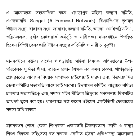
এ আয়োজনে সহযোগিতা করে খাগড়াপুর মহিলা কল্যাণ সমিতি,
এএলআরডি, Sangat (A Feminist Network), বিএনপিএস, তৃণমূল
উন্নয়ন সংস্থা, বাদাবন সংঘ, জাবারাং কল্যাণ সমিতি, আলো, ওয়াইডব্লিউসিএ,
ডব্লিউএএফ, দুর্বার নেটওয়ার্ক কর্মসূচি ও নারীপক্ষ। মানববন্ধনে উপস্থিত
ছিলেন বিভিন্ন বেসরকারি উন্নয়ন সংস্থার প্রতিনিধি ও নারী নেতৃবৃন্দ।
মানববন্ধনে বক্তব্য রাখেন খাগড়াছড়ি মহিলা বিষয়ক অধিদপ্তরের উপ-
পরিচালক সুষ্মিতা খীসা, প্রাক্তন প্রধান শিক্ষক নব কমল চাকমা, খাগড়াছড়ি
প্রেসক্লাবের আবাসন বিষয়ক সম্পাদক চাইথোয়াই মারমা এবং বিএমএসসির
জেলা কমিটির সভাপতি আওয়াবাই মারমা। উদযাপন কমিটির আহ্বায়ক নমিতা
চাকমার সভাপতিত্বে এবং সদস্য সচিব গীতিকা ত্রিপুরার সঞ্চালনায় দিবসটির
তাৎপর্য তুলে ধরা হয়। ধারণাপত্র পাঠ করেন ওইমেন একটিভিস্ট ফোরামের
সদস্য উখি চাকমা।
মানববন্ধন শেষে, জেলা শিল্পকলা একাডেমি মিলনায়তনে “নারী ও কন্যা
শিশুর বিরুদ্ধে সহিংসতা বন্ধ করতে একত্রিত হউন” প্রতিপাদ্যে আলোচনা