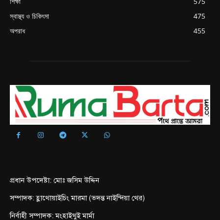
শিক্ষা
575
স্বাস্থ্য ও চিকিৎসা
475
অপরাধ
455
প্রধান উপদেষ্টা: মোঃ জসিম উদ্দিন
সম্পাদক: হ্লাথোয়াইচিং মারমা (ভদন্ত নাইন্দিয়া থের)
নির্বাহী সম্পাদক: মংহাইথুই মার্মা