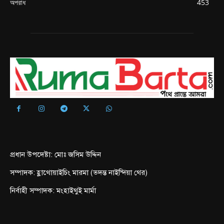
অপরাধ
453
প্রধান উপদেষ্টা: মোঃ জসিম উদ্দিন
সম্পাদক: হ্লাথোয়াইচিং মারমা (ভদন্ত নাইন্দিয়া থের)
নির্বাহী সম্পাদক: মংহাইথুই মার্মা