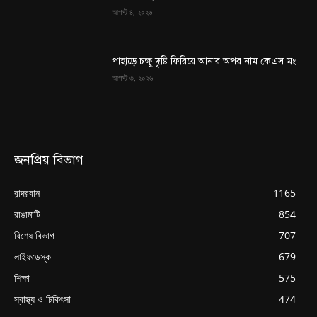
আগস্ট ৪, ২০২৬
পাহাড়ে চক্ষু দৃষ্টি ফিরিয়ে আনার অপর নাম কেএস মং
আগস্ট ৩, ২০২৬
জনপ্রিয় বিভাগ
বান্দরবান
1165
রাঙামাটি
854
বিশেষ বিভাগ
707
লাইফডেস্ক
679
শিক্ষা
575
স্বাস্থ্য ও চিকিৎসা
474