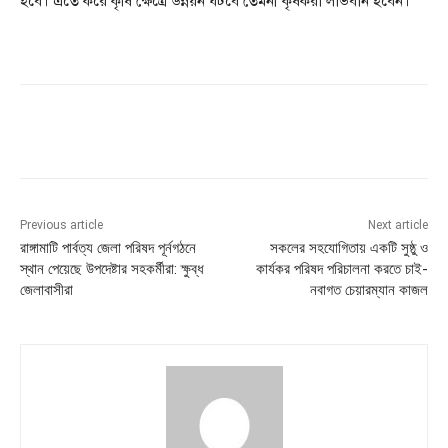
হবে। এতে করে কৃষি ক্ষেত্রে উন্নয়ন ঘটবে তেমনী কৃষকরা লাভবান হবেন।
Previous article
Next article
রাঙ্গামাটি পার্বত্য জেলা পরিষদ পূর্নগঠনে
সকলের সহযোগিতায় একটি সুষ্ঠু ও
স্থান পেয়েছে উপদেষ্টার সহকর্মীরা: ক্ষুব্ধ
কার্যকর পরিষদ পরিচালনা করতে চাই-
জেলাবাসীরা
নবাগত চেয়ারম্যান কাজল