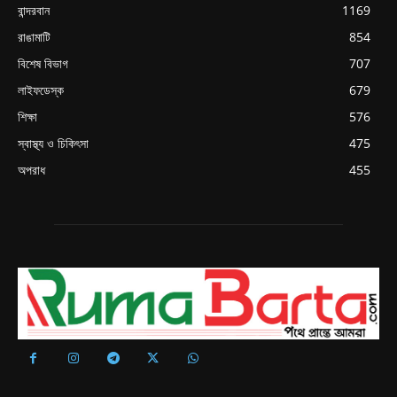
বান্দরবান
1169
রাঙামাটি
854
বিশেষ বিভাগ
707
লাইফডেস্ক
679
শিক্ষা
576
স্বাস্থ্য ও চিকিৎসা
475
অপরাধ
455