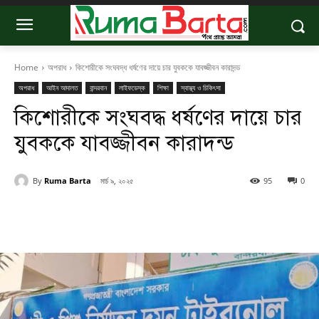
Home
অপরাধ
কিশোরীকে সংঘবদ্ধ ধর্ষণের দায়ে চার যুবককে যাবজ্জীবন কারাদন্ড
অপরাধ
আইন আদালত
বান্দরবান
লাইফডেস্ক
শিক্ষা
স্বাস্থ্য ও চিকিৎসা
কিশোরীকে সংঘবদ্ধ ধর্ষণের দায়ে চার
যুবককে যাবজ্জীবন কারাদন্ড
By
Ruma Barta
মার্চ ৯, ২০২৫
95
0