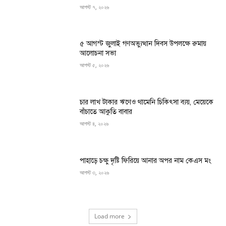
আগস্ট ৭, ২০২৬
৫ আগস্ট জুলাই গণঅভ্যুত্থান দিবস উপলক্ষে রুমায়
আলোচনা সভা
আগস্ট ৫, ২০২৬
চার লাখ টাকার ঋণেও থামেনি চিকিৎসা ব্যয়, মেয়েকে
বাঁচাতে আকুতি বাবার
আগস্ট ৪, ২০২৬
পাহাড়ে চক্ষু দৃষ্টি ফিরিয়ে আনার অপর নাম কেএস মং
আগস্ট ৩, ২০২৬
Load more