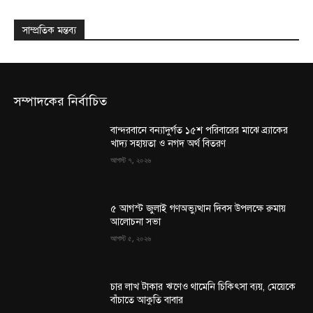
সাম্প্রতিক মন্তব্য
সম্পাদকের নির্বাচিত
বান্দরবানে বন্যাদুর্গত ১৫শ পরিবারের মাঝে ব্র্যাকের
খাদ্য সহায়তা ও নগদ অর্থ বিতরণ
আগস্ট ৭, ২০২৬
৫ আগস্ট জুলাই গণঅভ্যুত্থান দিবস উপলক্ষে রুমায়
আলোচনা সভা
আগস্ট ৫, ২০২৬
চার লাখ টাকার ঋণেও থামেনি চিকিৎসা ব্যয়, মেয়েকে
বাঁচাতে আকুতি বাবার