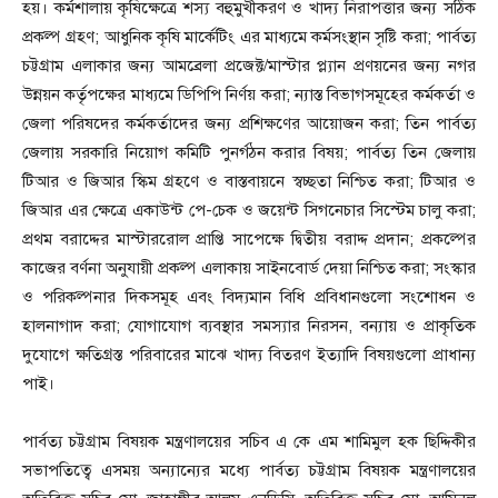
হয়। কর্মশালায় কৃষিক্ষেত্রে শস্য বহুমুখীকরণ ও খাদ্য নিরাপত্তার জন্য সঠিক
প্রকল্প গ্রহণ; আধুনিক কৃষি মার্কেটিং এর মাধ্যমে কর্মসংস্থান সৃষ্টি করা; পার্বত্য
চট্টগ্রাম এলাকার জন্য আমব্রেলা প্রজেক্ট/মাস্টার প্ল্যান প্রণয়নের জন্য নগর
উন্নয়ন কর্তৃপক্ষের মাধ্যমে ডিপিপি নির্ণয় করা; ন্যাস্ত বিভাগসমূহের কর্মকর্তা ও
জেলা পরিষদের কর্মকর্তাদের জন্য প্রশিক্ষণের আয়োজন করা; তিন পার্বত্য
জেলায় সরকারি নিয়োগ কমিটি পুনর্গঠন করার বিষয়; পার্বত্য তিন জেলায়
টিআর ও জিআর স্কিম গ্রহণে ও বাস্তবায়নে স্বচ্ছতা নিশ্চিত করা; টিআর ও
জিআর এর ক্ষেত্রে একাউন্ট পে-চেক ও জয়েন্ট সিগনেচার সিস্টেম চালু করা;
প্রথম বরাদ্দের মাস্টাররোল প্রাপ্তি সাপেক্ষে দ্বিতীয় বরাদ্দ প্রদান; প্রকল্পের
কাজের বর্ণনা অনুযায়ী প্রকল্প এলাকায় সাইনবোর্ড দেয়া নিশ্চিত করা; সংস্কার
ও পরিকল্পনার দিকসমূহ এবং বিদ্যমান বিধি প্রবিধানগুলো সংশোধন ও
হালনাগাদ করা; যোগাযোগ ব্যবস্থার সমস্যার নিরসন, বন্যায় ও প্রাকৃতিক
দুযোগে ক্ষতিগ্রস্ত পরিবারের মাঝে খাদ্য বিতরণ ইত্যাদি বিষয়গুলো প্রাধান্য
পাই।
পার্বত্য চট্টগ্রাম বিষয়ক মন্ত্রণালয়ের সচিব এ কে এম শামিমুল হক ছিদ্দিকীর
সভাপতিত্বে এসময় অন্যান্যের মধ্যে পার্বত্য চট্টগ্রাম বিষয়ক মন্ত্রণালয়ের