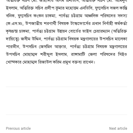
অতিরিক্ত সচিব মো. জাহাঙ্গীর আলম এনডিসি, অতিরিক্ত সচিব মো. আমিনুল
ইসলাম, অতিরিক্ত সচিব প্রদীপ কুমার মহোত্তম এনডিসি, যুগ্মসচিব সজল কান্তি
বনিক, যুগ্মসচিব কংকন চাকমা, পার্বত্য চট্টগ্রাম আঞ্চলিক পরিষদের সদস্য
কে.এস.মং, উপজাতীয় শরণার্থী বিষয়ক টাস্কফোর্সের প্রধান নির্বাহী কর্মকর্তা
কৃষ্ণচন্দ্র চাকমা, পার্বত্য চট্টগ্রাম উন্নয়ন বোর্ডের ভাইস চেয়ারম্যান (অতিরিক্ত
দায়িত্বে) জসীম উদ্দিন, পার্বত্য চট্টগ্রাম বিষয়ক মন্ত্রণালয়ের উপসচিব মালেকা
পারভীন, উপসচিব জেসমিন আক্তার, পার্বত্য চট্টগ্রাম বিষয়ক মন্ত্রণালয়ের
উপসচিব মোহাম্মদ শরীফুল ইসলাম, রাঙ্গামাটি জেলা পরিষদের সিইও
খোন্দকার মোহাম্মদ রিজাউল করিম প্রমুখ বক্তব্য রাখেন।
Previous article
Next article