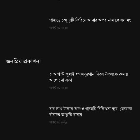
পাহাড়ে চক্ষু দৃষ্টি ফিরিয়ে আনার অপর নাম কেএস মং
আগস্ট ৩, ২০২৬
জনপ্রিয় প্রকাশনা
৫ আগস্ট জুলাই গণঅভ্যুত্থান দিবস উপলক্ষে রুমায়
আলোচনা সভা
আগস্ট ৫, ২০২৬
চার লাখ টাকার ঋণেও থামেনি চিকিৎসা ব্যয়, মেয়েকে
বাঁচাতে আকুতি বাবার
আগস্ট ৪, ২০২৬