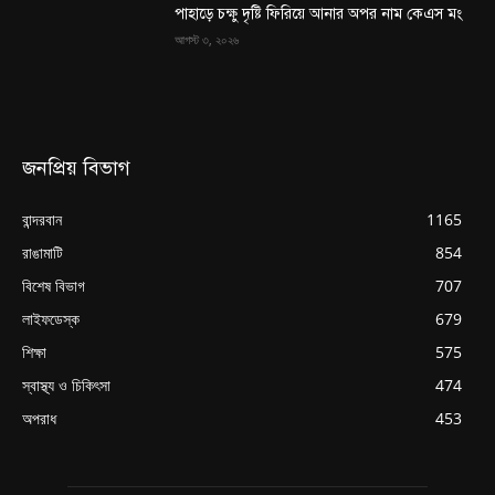
পাহাড়ে চক্ষু দৃষ্টি ফিরিয়ে আনার অপর নাম কেএস মং
আগস্ট ৩, ২০২৬
জনপ্রিয় বিভাগ
বান্দরবান
1165
রাঙামাটি
854
বিশেষ বিভাগ
707
লাইফডেস্ক
679
শিক্ষা
575
স্বাস্থ্য ও চিকিৎসা
474
অপরাধ
453