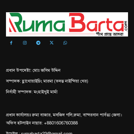
প্রধান উপদেষ্টা: মোঃ জসিম উদ্দিন
সম্পাদক: হ্লাথোয়াইচিং মারমা (ভদন্ত নাইন্দিয়া থের)
নির্বাহী সম্পাদক: মংহাইথুই মার্মা
প্রধান কার্যালয়ঃ রুমা বাজার, মসজিদ গলি,রুমা, বান্দরবান পার্বত্য জেলা।
অফিস হটলাইন নাম্বার: +8801606760388
ইমেইল : rumabarta23@gmail.com