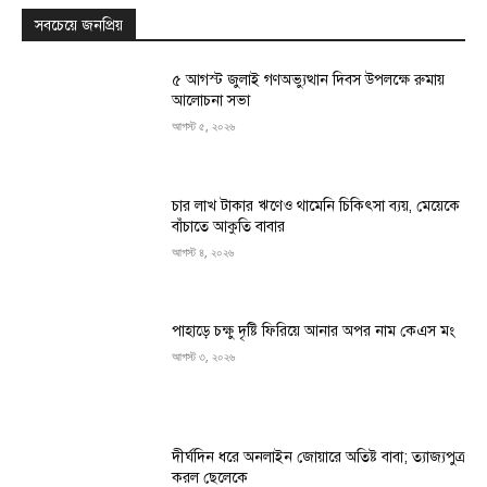
সবচেয়ে জনপ্রিয়
৫ আগস্ট জুলাই গণঅভ্যুত্থান দিবস উপলক্ষে রুমায়
আলোচনা সভা
আগস্ট ৫, ২০২৬
চার লাখ টাকার ঋণেও থামেনি চিকিৎসা ব্যয়, মেয়েকে
বাঁচাতে আকুতি বাবার
আগস্ট ৪, ২০২৬
পাহাড়ে চক্ষু দৃষ্টি ফিরিয়ে আনার অপর নাম কেএস মং
আগস্ট ৩, ২০২৬
দীর্ঘদিন ধরে অনলাইন জোয়ারে অতিষ্ট বাবা; ত্যাজ্যপুত্র
করল ছেলেকে