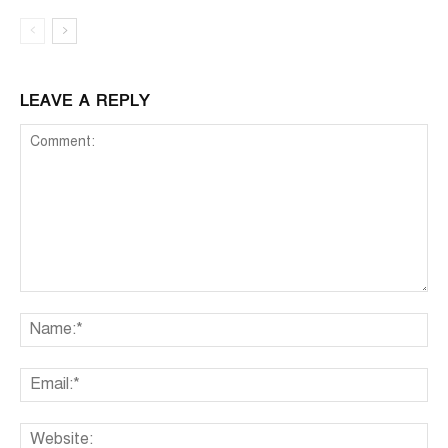
LEAVE A REPLY
Comment:
Na
Ema
We