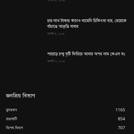
চার লাখ টাকার ঋণেও থামেনি চিকিৎসা ব্যয়, মেয়েকে
বাঁচাতে আকুতি বাবার
আগস্ট ৪, ২০২৬
পাহাড়ে চক্ষু দৃষ্টি ফিরিয়ে আনার অপর নাম কেএস মং
আগস্ট ৩, ২০২৬
জনপ্রিয় বিভাগ
বান্দরবান
1165
রাঙামাটি
854
বিশেষ বিভাগ
707