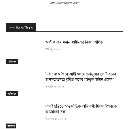
http://rumabarta.com
সম্পর্কিত আর্টিকেল
‎আলীকদমে মহান স্বাধীনতা দিবস পালিত
মার্চ ২৬, ২০২৬
আলিকদম
নির্বাচনকে ঘিরে আলীকদমে তৃণমূলের ভোটারদের
জনসচেতনতা বৃদ্ধির লক্ষ্যে “উন্মুক্ত উঠান বৈঠক”
জানুয়ারি ৭, ২০২৬
আলিকদম
বাঘাইছড়িতে আন্তর্জাতিক অভিবাসী দিবস উপলক্ষে
আলোচনা সভা
ডিসেম্বর ১৮, ২০২৫
আলাপন