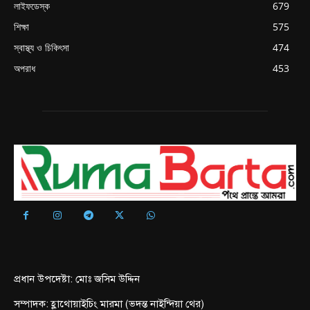
লাইফডেস্ক
679
শিক্ষা
575
স্বাস্থ্য ও চিকিৎসা
474
অপরাধ
453
প্রধান উপদেষ্টা: মোঃ জসিম উদ্দিন
সম্পাদক: হ্লাথোয়াইচিং মারমা (ভদন্ত নাইন্দিয়া থের)