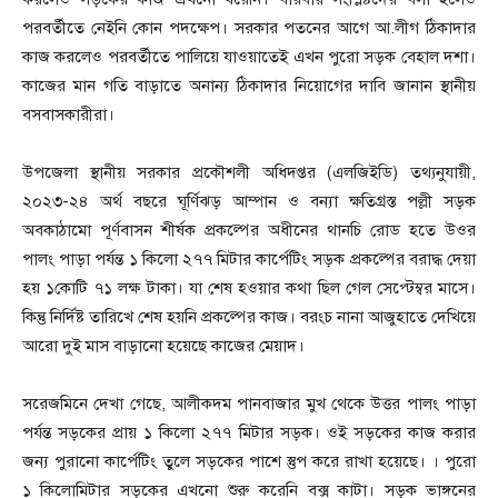
পরবর্তীতে নেইনি কোন পদক্ষেপ। সরকার পতনের আগে আ.লীগ ঠিকাদার
কাজ করলেও পরবর্তীতে পালিয়ে যাওয়াতেই এখন পুরো সড়ক বেহাল দশা।
কাজের মান গতি বাড়াতে অনান্য ঠিকাদার নিয়োগের দাবি জানান স্থানীয়
বসবাসকারীরা।
উপজেলা স্থানীয় সরকার প্রকৌশলী অধিদপ্তর (এলজিইডি) তথ্যনুযায়ী,
২০২৩-২৪ অর্থ বছরে ঘূর্ণিঝড় আম্পান ও বন্যা ক্ষতিগ্রস্ত পল্লী সড়ক
অবকাঠামো পূর্ণবাসন শীর্ষক প্রকল্পের অধীনের থানচি রোড হতে উওর
পালং পাড়া পর্যন্ত ১ কিলো ২৭৭ মিটার কার্পেটিং সড়ক প্রকল্পের বরাদ্ধ দেয়া
হয় ১কোটি ৭১ লক্ষ টাকা। যা শেষ হওয়ার কথা ছিল গেল সেপ্টেম্বর মাসে।
কিন্তু নির্দিষ্ট তারিখে শেষ হয়নি প্রকল্পের কাজ। বরংচ নানা আজুহাতে দেখিয়ে
আরো দুই মাস বাড়ানো হয়েছে কাজের মেয়াদ।
সরেজমিনে দেখা গেছে, আলীকদম পানবাজার মুখ থেকে উত্তর পালং পাড়া
পর্যন্ত সড়কের প্রায় ১ কিলো ২৭৭ মিটার সড়ক। ওই সড়কের কাজ করার
জন্য পুরানো কার্পেটিং তুলে সড়কের পাশে স্তুপ করে রাখা হয়েছে। । পুরো
১ কিলোমিটার সড়কের এখনো শুরু করেনি বক্স কাটা। সড়ক ভাঙ্গনের