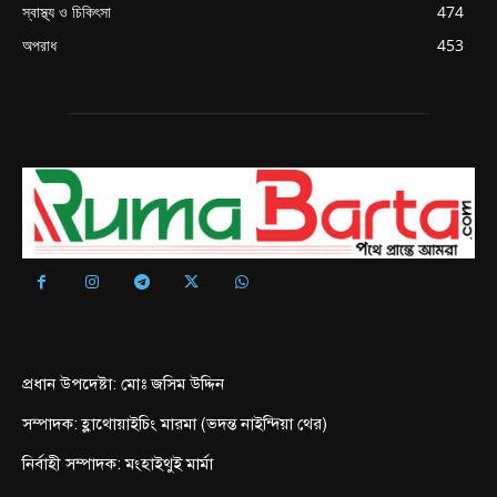
স্বাস্থ্য ও চিকিৎসা
474
অপরাধ
453
প্রধান উপদেষ্টা: মোঃ জসিম উদ্দিন
সম্পাদক: হ্লাথোয়াইচিং মারমা (ভদন্ত নাইন্দিয়া থের)
নির্বাহী সম্পাদক: মংহাইথুই মার্মা