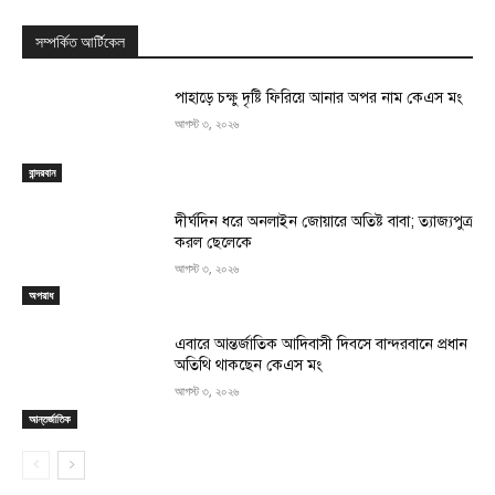
সম্পর্কিত আর্টিকেল
পাহাড়ে চক্ষু দৃষ্টি ফিরিয়ে আনার অপর নাম কেএস মং
আগস্ট ৩, ২০২৬
বান্দরবান
দীর্ঘদিন ধরে অনলাইন জোয়ারে অতিষ্ট বাবা; ত্যাজ্যপুত্র
করল ছেলেকে
আগস্ট ৩, ২০২৬
অপরাধ
এবারে আন্তর্জাতিক আদিবাসী দিবসে বান্দরবানে প্রধান
অতিথি থাকছেন কেএস মং
আগস্ট ৩, ২০২৬
আন্তর্জাতিক