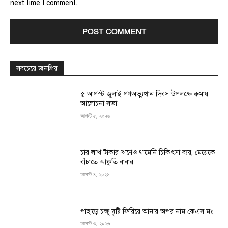
next time I comment.
সবচেয়ে জনপ্রিয়
৫ আগস্ট জুলাই গণঅভ্যুত্থান দিবস উপলক্ষে রুমায়
আলোচনা সভা
আগস্ট ৫, ২০২৬
চার লাখ টাকার ঋণেও থামেনি চিকিৎসা ব্যয়, মেয়েকে
বাঁচাতে আকুতি বাবার
আগস্ট ৪, ২০২৬
পাহাড়ে চক্ষু দৃষ্টি ফিরিয়ে আনার অপর নাম কেএস মং
আগস্ট ৩, ২০২৬