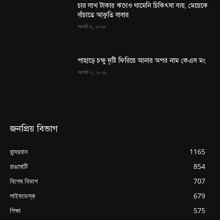
চার লাখ টাকার ঋণেও থামেনি চিকিৎসা ব্যয়, মেয়েকে
বাঁচাতে আকুতি বাবার
আগস্ট ৪, ২০২৬
পাহাড়ে চক্ষু দৃষ্টি ফিরিয়ে আনার অপর নাম কেএস মং
আগস্ট ৩, ২০২৬
জনপ্রিয় বিভাগ
বান্দরবান
1165
রাঙামাটি
854
বিশেষ বিভাগ
707
লাইফডেস্ক
679
শিক্ষা
575