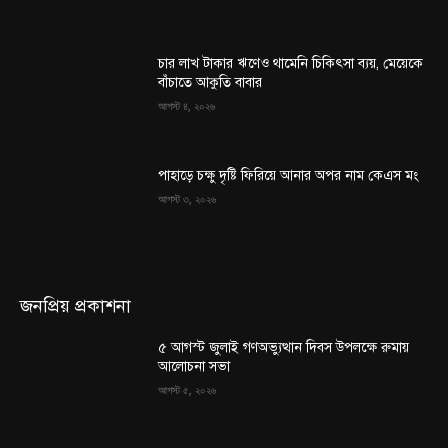
চার লাখ টাকার ঋণেও থামেনি চিকিৎসা ব্যয়, মেয়েকে
বাঁচাতে আকুতি বাবার
আগস্ট ৪, ২০২৬
পাহাড়ে চক্ষু দৃষ্টি ফিরিয়ে আনার অপর নাম কেএস মং
আগস্ট ৩, ২০২৬
জনপ্রিয় প্রকাশনা
৫ আগস্ট জুলাই গণঅভ্যুত্থান দিবস উপলক্ষে রুমায়
আলোচনা সভা
আগস্ট ৫, ২০২৬