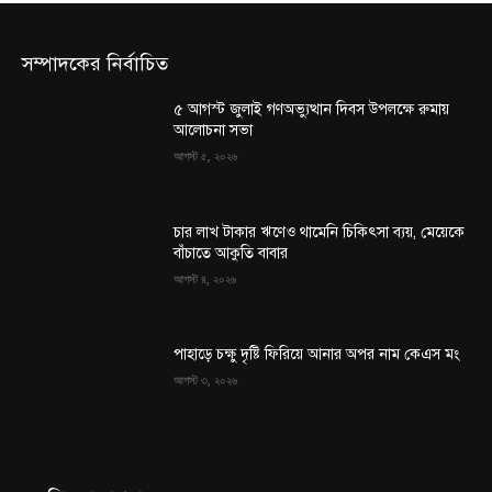
সম্পাদকের নির্বাচিত
৫ আগস্ট জুলাই গণঅভ্যুত্থান দিবস উপলক্ষে রুমায়
আলোচনা সভা
আগস্ট ৫, ২০২৬
চার লাখ টাকার ঋণেও থামেনি চিকিৎসা ব্যয়, মেয়েকে
বাঁচাতে আকুতি বাবার
আগস্ট ৪, ২০২৬
পাহাড়ে চক্ষু দৃষ্টি ফিরিয়ে আনার অপর নাম কেএস মং
আগস্ট ৩, ২০২৬