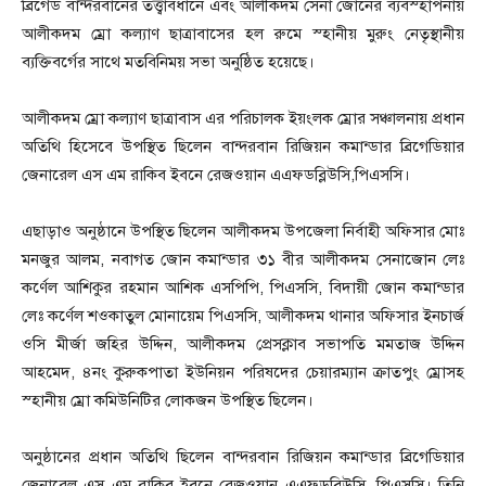
ব্রিগেড বান্দরবানের তত্ত্বাবধানে এবং আলীকদম সেনা জোনের ব্যবস্হাপনায়
আলীকদম ম্রো কল্যাণ ছাত্রাবাসের হল রুমে স্হানীয় মুরুং নেতৃস্থানীয়
ব্যক্তিবর্গের সাথে মতবিনিময় সভা অনুষ্ঠিত হয়েছে।
‎আলীকদম ম্রো কল্যাণ ছাত্রাবাস এর পরিচালক ইয়ংলক ম্রোর সঞ্চালনায় প্রধান
অতিথি হিসেবে উপস্থিত ছিলেন বান্দরবান রিজিয়ন কমান্ডার ব্রিগেডিয়ার
জেনারেল এস এম রাকিব ইবনে রেজওয়ান এএফডব্লিউসি,পিএসসি।
‎এছাড়াও অনুষ্ঠানে উপস্থিত ছিলেন আলীকদম উপজেলা নির্বাহী অফিসার মোঃ
মনজুর আলম, নবাগত জোন কমান্ডার ৩১ বীর আলীকদম সেনাজোন লেঃ
কর্ণেল আশিকুর রহমান আশিক এসপিপি, পিএসসি, বিদায়ী জোন কমান্ডার
লেঃ কর্ণেল শওকাতুল মোনায়েম পিএসসি, আলীকদম থানার অফিসার ইনচার্জ
ওসি মীর্জা জহির উদ্দিন, আলীকদম প্রেসক্লাব সভাপতি মমতাজ উদ্দিন
আহমেদ, ৪নং কুরুকপাতা ইউনিয়ন পরিষদের চেয়ারম্যান ক্রাতপুং ম্রোসহ
স্হানীয় ম্রো কমিউনিটির লোকজন উপস্থিত ছিলেন।
‎অনুষ্ঠানের প্রধান অতিথি ছিলেন বান্দরবান রিজিয়ন কমান্ডার ব্রিগেডিয়ার
জেনারেল এস এম রাকিব ইবনে রেজওয়ান এএফডব্লিউসি, পিএসসি। তিনি