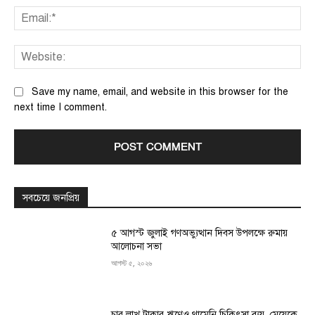
Ema
We
Save my name, email, and website in this browser for the
next time I comment.
সবচেয়ে জনপ্রিয়
৫ আগস্ট জুলাই গণঅভ্যুত্থান দিবস উপলক্ষে রুমায়
আলোচনা সভা
আগস্ট ৫, ২০২৬
চার লাখ টাকার ঋণেও থামেনি চিকিৎসা ব্যয়, মেয়েকে