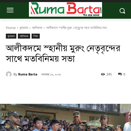
Home
বান্দরবান
আলিকদম
আলীকদমে স্হানীয় মুরুং নেতৃবৃন্দের সাথে মতবিনিময় সভা
বান্দরবান
আলিকদম
শিক্ষা
আলীকদমে স্হানীয় মুরুং নেতৃবৃন্দের
সাথে মতবিনিময় সভা
By
Ruma Barta
নভেম্বর ১৬, ২০২৫
245
0