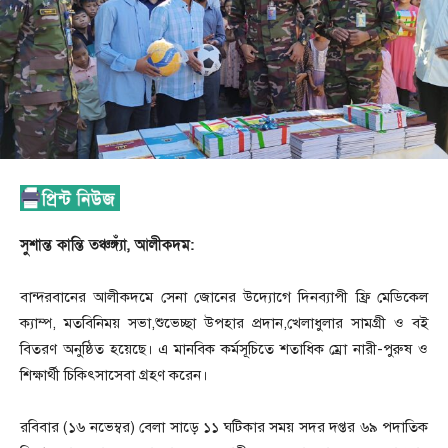
সুশান্ত কান্তি তঞ্চঙ্গ্যাঁ, ‎আলীকদম:
‎বান্দরবানের আলীকদমে সেনা জোনের উদ্যোগে দিনব্যাপী ফ্রি মেডিকেল
ক্যাম্প, মতবিনিময় সভা,শুভেচ্ছা উপহার প্রদান,খেলাধুলার সামগ্রী ও বই
বিতরণ অনুষ্ঠিত হয়েছে। এ মানবিক কর্মসূচিতে শতাধিক ম্রো নারী-পুরুষ ও
শিক্ষার্থী চিকিৎসাসেবা গ্রহণ করেন।
‎রবিবার (১৬ নভেম্বর) বেলা সাড়ে ১১ ঘটিকার সময় সদর দপ্তর ৬৯ পদাতিক