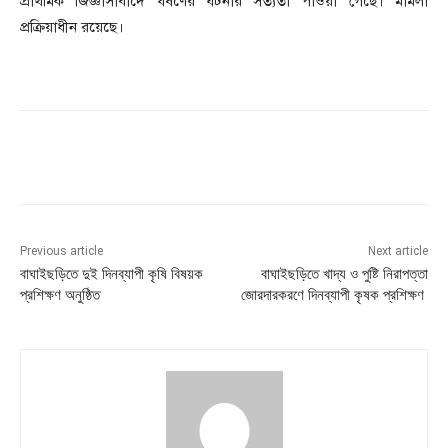
প্রাথমিক জিজ্ঞাসাবাদে ধর্ষণের ঘটনার সত্যতা পাওয়া গেছে। মামলা
প্রক্রিয়াধীন রয়েছে।
Previous article
Next article
বাঘাইছড়িতে দুই দিনব্যাপী কৃষি বিষয়ক
বাঘাইছড়িতে খাদ্য ও পুষ্টি নিরাপত্তা
প্রশিক্ষণ অনুষ্ঠিত
জোরদারকরণে দিনব্যাপী কৃষক প্রশিক্ষণ