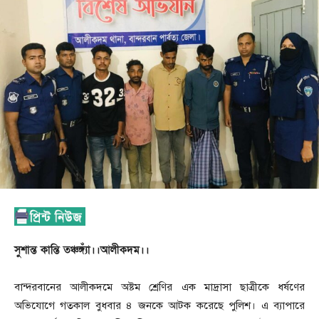
সুশান্ত কান্তি তঞ্চঙ্গ্যাঁ।।আলীকদম।।
বান্দরবানের আলীকদমে অষ্টম শ্রেণির এক মাদ্রাসা ছাত্রীকে ধর্ষণের
অভিযোগে গতকাল বুধবার ৪ জনকে আটক করেছে পুলিশ। এ ব‌্যাপারে