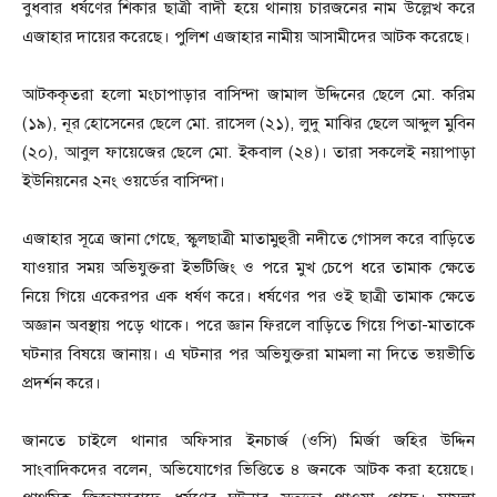
বুধবার ধর্ষণের শিকার ছাত্রী বাদী হয়ে থানায় চারজনের নাম উল্লেখ করে
এজাহার দায়ের করেছে। পুলিশ এজাহার নামীয় আসামীদের আটক করেছে।
আটককৃতরা হলো মংচাপাড়ার বাসিন্দা জামাল উদ্দিনের ছেলে মো. করিম
(১৯), নূর হোসেনের ছেলে মো. রাসেল (২১), লুদু মাঝির ছেলে আব্দুল মুবিন
(২০), আবুল ফায়েজের ছেলে মো. ইকবাল (২৪)। তারা সকলেই নয়াপাড়া
ইউনিয়নের ২নং ওয়র্ডের বাসিন্দা।
এজাহার সূত্রে জানা গেছে, স্কুলছাত্রী মাতামুহুরী নদীতে গোসল করে বাড়িতে
যাওয়ার সময় অভিযুক্তরা ইভটিজিং ও পরে মুখ চেপে ধরে তামাক ক্ষেতে
নিয়ে গিয়ে একেরপর এক ধর্ষণ করে। ধর্ষণের পর ওই ছাত্রী তামাক ক্ষেতে
অজ্ঞান অবস্থায় পড়ে থাকে। পরে জ্ঞান ফিরলে বাড়িতে গিয়ে পিতা-মাতাকে
ঘটনার বিষয়ে জানায়। এ ঘটনার পর অভিযুক্তরা মামলা না দিতে ভয়ভীতি
প্রদর্শন করে।
জানতে চাইলে থানার অফিসার ইনচার্জ (ওসি) মির্জা জহির উদ্দিন
সাংবাদিকদের বলেন, অভিযোগের ভিত্তিতে ৪ জনকে আটক করা হয়েছে।