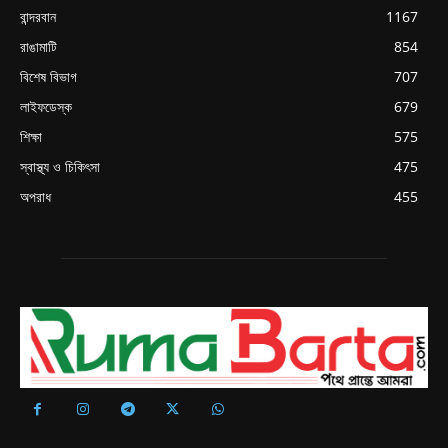
বান্দরবান
1167
রাঙামাটি
854
বিশেষ বিভাগ
707
লাইফডেস্ক
679
শিক্ষা
575
স্বাস্থ্য ও চিকিৎসা
475
অপরাধ
455