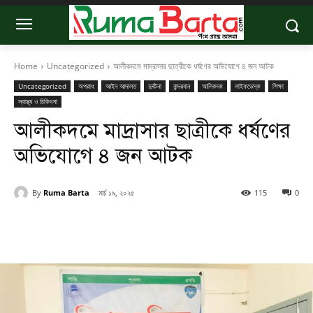
Home
Uncategorized
আলীকদমে মাদ্রাসার ছাত্রীকে ধর্ষণের অভিযোগে ৪ জন আটক
Uncategorized
অপরাধ
আইন আদালত
দুর্ঘটনা
বান্দরবান
আলিকদম
লাইফডেস্ক
শিক্ষা
স্বাস্থ্য ও চিকিৎসা
আলীকদমে মাদ্রাসার ছাত্রীকে ধর্ষণের
অভিযোগে ৪ জন আটক
By
Ruma Barta
মার্চ ১৯, ২০২৫
115
0