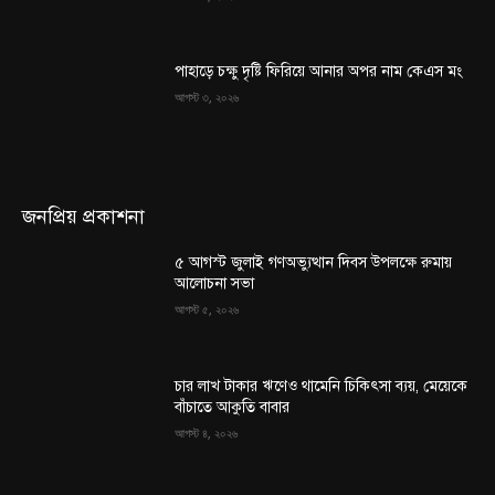
পাহাড়ে চক্ষু দৃষ্টি ফিরিয়ে আনার অপর নাম কেএস মং
আগস্ট ৩, ২০২৬
জনপ্রিয় প্রকাশনা
৫ আগস্ট জুলাই গণঅভ্যুত্থান দিবস উপলক্ষে রুমায়
আলোচনা সভা
আগস্ট ৫, ২০২৬
চার লাখ টাকার ঋণেও থামেনি চিকিৎসা ব্যয়, মেয়েকে
বাঁচাতে আকুতি বাবার
আগস্ট ৪, ২০২৬