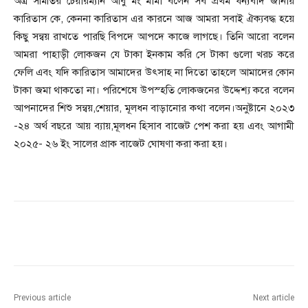
অত্র সমিতির চেয়ারম্যান আবু মং মার্মা বলেন সর্ব প্রথম ধন্যবাদ জানায়
কারিতাস কে, কেননা কারিতাস এর কারনে আজ আমরা সবাই ঐক্যবদ্ধ হয়ে
কিছু সন্বয় রাখতে পারছি বিপদে আপদে কাজে লাগছে। তিনি আরো বলেন
আমরা পাহাড়ী লোকজন যে টাকা ইনকাম করি সে টাকা গুলো খরচ করে
ফেলি এবং যদি কারিতাস আমাদের উৎসাহ না দিতো তাহলে আমাদের কোন
টাকা জমা থাকতো না। পরিশেষে উপস্হতি লোকজনের উদ্দেশ্য করে বলেন
আপনাদের শিশু সন্বয়,শেয়ার, মূলধন বাড়ানোর কথা বলেন।অনুষ্টানে ২০২৩
-২৪ অর্থ বছরে আয় ব্যায়,মূলধন হিসাব বাজেট পেশ করা হয় এবং আগামী
২০২৫- ২৬ ইং সালের প্রাক বাজেট ঘোষণা করা করা হয়।
Previous article
Next article