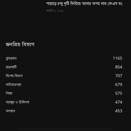
পাহাড়ে চক্ষু দৃষ্টি ফিরিয়ে আনার অপর নাম কেএস মং
আগস্ট ৩, ২০২৬
জনপ্রিয় বিভাগ
বান্দরবান
1165
রাঙামাটি
854
বিশেষ বিভাগ
707
লাইফডেস্ক
679
শিক্ষা
575
স্বাস্থ্য ও চিকিৎসা
474
অপরাধ
453