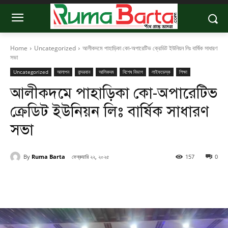
Home
Uncategorized
আলীকদমে পাহাড়িকা কো-অপারেটিভ ক্রেডিট ইউনিয়ন লিঃ বার্ষিক সাধারণ
সভা
Uncategorized
আলাপন
বান্দরবান
আলিকদম
বিশেষ বিভাগ
লাইফডেস্ক
শিক্ষা
আলীকদমে পাহাড়িকা কো-অপারেটিভ
ক্রেডিট ইউনিয়ন লিঃ বার্ষিক সাধারণ
সভা
By
Ruma Barta
ফেব্রুয়ারি ২২, ২০২৫
157
0