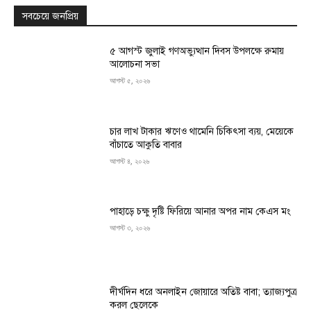
সবচেয়ে জনপ্রিয়
৫ আগস্ট জুলাই গণঅভ্যুত্থান দিবস উপলক্ষে রুমায়
আলোচনা সভা
আগস্ট ৫, ২০২৬
চার লাখ টাকার ঋণেও থামেনি চিকিৎসা ব্যয়, মেয়েকে
বাঁচাতে আকুতি বাবার
আগস্ট ৪, ২০২৬
পাহাড়ে চক্ষু দৃষ্টি ফিরিয়ে আনার অপর নাম কেএস মং
আগস্ট ৩, ২০২৬
দীর্ঘদিন ধরে অনলাইন জোয়ারে অতিষ্ট বাবা; ত্যাজ্যপুত্র
করল ছেলেকে