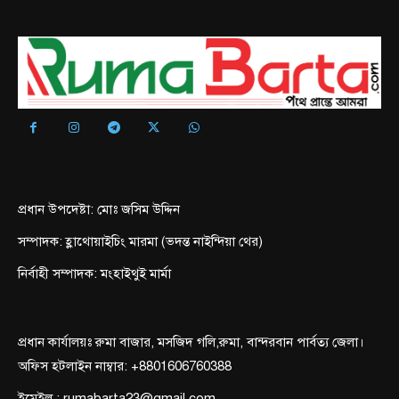
প্রধান উপদেষ্টা: মোঃ জসিম উদ্দিন
সম্পাদক: হ্লাথোয়াইচিং মারমা (ভদন্ত নাইন্দিয়া থের)
নির্বাহী সম্পাদক: মংহাইথুই মার্মা
প্রধান কার্যালয়ঃ রুমা বাজার, মসজিদ গলি,রুমা, বান্দরবান পার্বত্য জেলা।
অফিস হটলাইন নাম্বার: +8801606760388
ইমেইল : rumabarta23@gmail.com