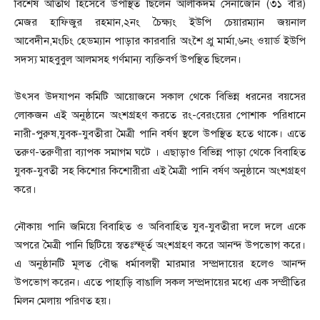
বিশেষ অতিথি হিসেবে উপস্থিত ছিলেন আলীকদম সেনাজোন (৩১ বীর)
মেজর হাফিজুর রহমান,২নং চৈক্ষ্যং ইউপি চেয়ারম্যান জয়নাল
আবেদীন,মংচিং হেডম্যান পাড়ার কারবারি অংশৈ প্রু মার্মা,৬নং ওয়ার্ড ইউপি
সদস্য মাহবুবুল আলমসহ গর্ণমান্য ব্যক্তিবর্গ উপস্থিত ছিলেন।
উৎসব উদযাপন কমিটি আয়োজনে সকাল থেকে বিভিন্ন ধরনের বয়সের
লোকজন এই অনুষ্ঠানে অংশগ্রহণ করতে রং-বেরংয়ের পোশাক পরিধানে
নারী-পুরুষ,যুবক-যুবতীরা মৈত্রী পানি বর্ষণ স্থলে উপস্থিত হতে থাকে। এতে
তরুণ-তরুণীরা ব্যাপক সমাগম ঘটে । এছাড়াও বিভিন্ন পাড়া থেকে বিবাহিত
যুবক-যুবতী সহ কিশোর কিশোরীরা এই মৈত্রী পানি বর্ষণ অনুষ্ঠানে অংশগ্রহণ
করে।
নৌকায় পানি জমিয়ে বিবাহিত ও অবিবাহিত যুব-যুবতীরা দলে দলে একে
অপরে মৈত্রী পানি ছিটিয়ে স্বতঃস্ফূর্ত অংশগ্রহণ করে আনন্দ উপভোগ করে।
এ অনুষ্ঠানটি মূলত বৌদ্ধ ধর্মাবলম্বী মারমার সম্প্রদায়ের হলেও আনন্দ
উপভোগ করেন। এতে পাহাড়ি বাঙালি সকল সম্প্রদায়ের মধ্যে এক সম্প্রীতির
মিলন মেলায় পরিণত হয়।