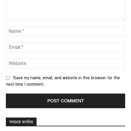
Comment:
Na
Ema
We
Save my name, email, and website in this browser for the
next time I comment.
সবচেয়ে জনপ্রিয়