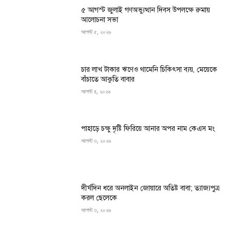
৫ আগস্ট জুলাই গণঅভ্যুত্থান দিবস উপলক্ষে রুমায়
আলোচনা সভা
আগস্ট ৫, ২০২৬
চার লাখ টাকার ঋণেও থামেনি চিকিৎসা ব্যয়, মেয়েকে
বাঁচাতে আকুতি বাবার
আগস্ট ৪, ২০২৬
পাহাড়ে চক্ষু দৃষ্টি ফিরিয়ে আনার অপর নাম কেএস মং
আগস্ট ৩, ২০২৬
দীর্ঘদিন ধরে অনলাইন জোয়ারে অতিষ্ট বাবা; ত্যাজ্যপুত্র
করল ছেলেকে
আগস্ট ৩, ২০২৬