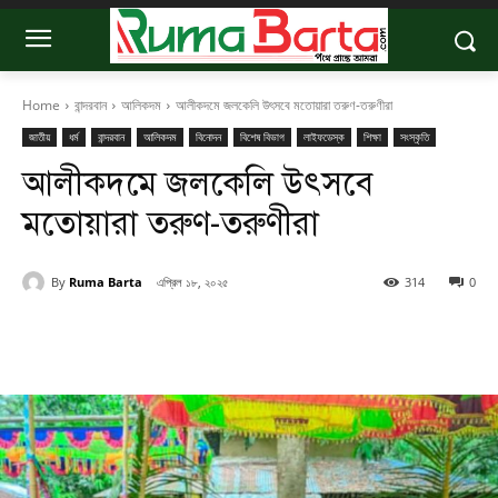
Home
বান্দরবান
আলিকদম
আলীকদমে জলকেলি উৎসবে মতোয়ারা তরুণ-তরুণীরা
জাতীয়
ধর্ম
বান্দরবান
আলিকদম
বিনোদন
বিশেষ বিভাগ
লাইফডেস্ক
শিক্ষা
সংস্কৃতি
আলীকদমে জলকেলি উৎসবে
মতোয়ারা তরুণ-তরুণীরা
By
Ruma Barta
এপ্রিল ১৮, ২০২৫
314
0