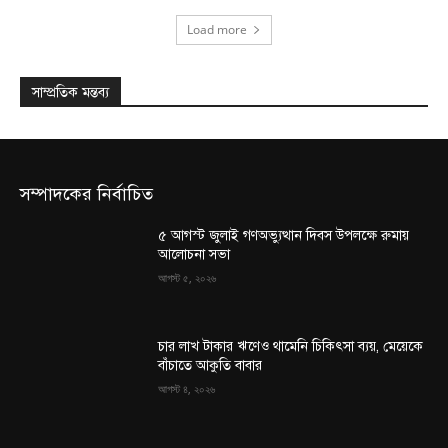
Load more
সাম্প্রতিক মন্তব্য
সম্পাদকের নির্বাচিত
৫ আগস্ট জুলাই গণঅভ্যুত্থান দিবস উপলক্ষে রুমায়
আলোচনা সভা
আগস্ট ৫, ২০২৬
চার লাখ টাকার ঋণেও থামেনি চিকিৎসা ব্যয়, মেয়েকে
বাঁচাতে আকুতি বাবার
আগস্ট ৪, ২০২৬