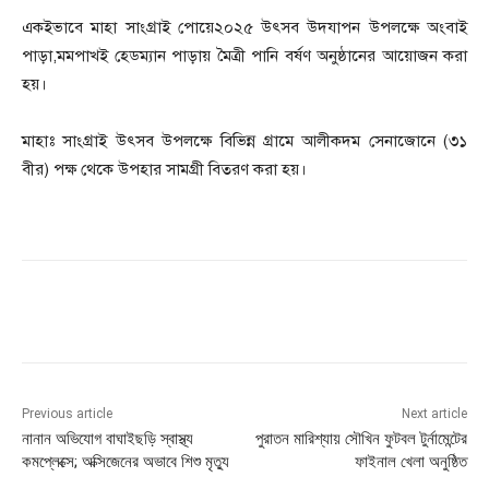
একইভাবে মাহা সাংগ্রাই পোয়ে২০২৫ উৎসব উদযাপন উপলক্ষে অংবাই
পাড়া,মমপাখই হেডম্যান পাড়ায় মৈত্রী পানি বর্ষণ অনুষ্ঠানের আয়োজন করা
হয়।
মাহাঃ সাংগ্রাই উৎসব উপলক্ষে বিভিন্ন গ্রামে আলীকদম সেনাজোনে (৩১
বীর) পক্ষ থেকে উপহার সামগ্রী বিতরণ করা হয়।
Previous article
Next article
নানান অভিযোগ বাঘাইছড়ি স্বাস্থ্য
পুরাতন মারিশ্যায় সৌখিন ফুটবল টুর্নামেন্টের
কমপ্লেক্সে; অক্সিজেনের অভাবে শিশু মৃত্যু
ফাইনাল খেলা অনুষ্ঠিত