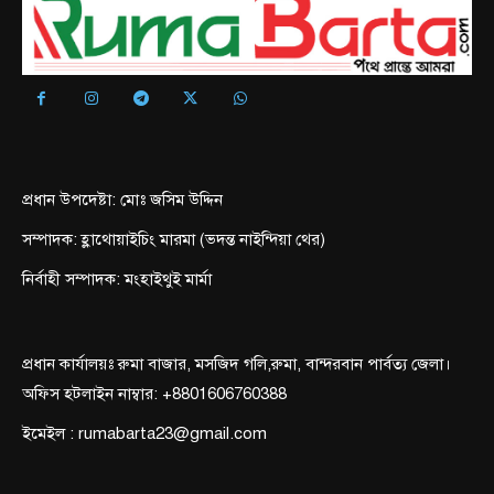
প্রধান উপদেষ্টা: মোঃ জসিম উদ্দিন
সম্পাদক: হ্লাথোয়াইচিং মারমা (ভদন্ত নাইন্দিয়া থের)
নির্বাহী সম্পাদক: মংহাইথুই মার্মা
প্রধান কার্যালয়ঃ রুমা বাজার, মসজিদ গলি,রুমা, বান্দরবান পার্বত্য জেলা।
অফিস হটলাইন নাম্বার: +8801606760388
ইমেইল : rumabarta23@gmail.com