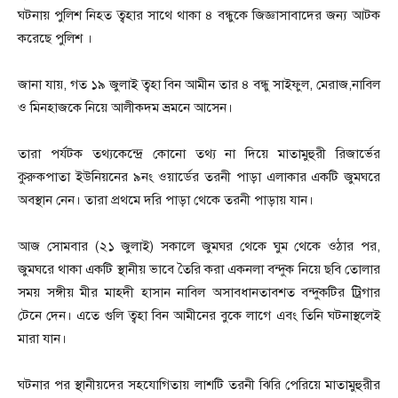
ঘটনায় পুলিশ নিহত ত্বহার সাথে থাকা ৪ বন্ধুকে জিজ্ঞাসাবাদের জন্য আটক
করেছে পুলিশ ।
‎জানা যায়, গত ১৯ জুলাই ত্বহা বিন আমীন তার ৪ বন্ধু সাইফুল, মেরাজ,নাবিল
ও মিনহাজকে নিয়ে আলীকদম ভ্রমনে আসেন।
‎তারা পর্যটক তথ্যকেন্দ্রে কোনো তথ্য না দিয়ে মাতামুহুরী রিজার্ভের
কুরুকপাতা ইউনিয়নের ৯নং ওয়ার্ডের তরনী পাড়া এলাকার একটি জুমঘরে
অবস্থান নেন। তারা প্রথমে দরি পাড়া থেকে তরনী পাড়ায় যান।
‎আজ সোমবার (২১ জুলাই) সকালে জুমঘর থেকে ঘুম থেকে ওঠার পর,
জুমঘরে থাকা একটি স্থানীয় ভাবে তৈরি করা একনলা বন্দুক নিয়ে ছবি তোলার
সময় সঙ্গীয় মীর মাহদী হাসান নাবিল অসাবধানতাবশত বন্দুকটির ট্রিগার
টেনে দেন। এতে গুলি ত্বহা বিন আমীনের বুকে লাগে এবং তিনি ঘটনাস্থলেই
মারা যান।
‎ঘটনার পর স্থানীয়দের সহযোগিতায় লাশটি তরনী ঝিরি পেরিয়ে মাতামুহুরীর