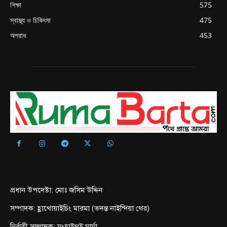
শিক্ষা
575
স্বাস্থ্য ও চিকিৎসা
475
অপরাধ
453
প্রধান উপদেষ্টা: মোঃ জসিম উদ্দিন
সম্পাদক: হ্লাথোয়াইচিং মারমা (ভদন্ত নাইন্দিয়া থের)
নির্বাহী সম্পাদক: মংহাইথুই মার্মা