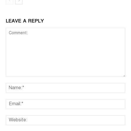
LEAVE A REPLY
Comment:
Na
Ema
We