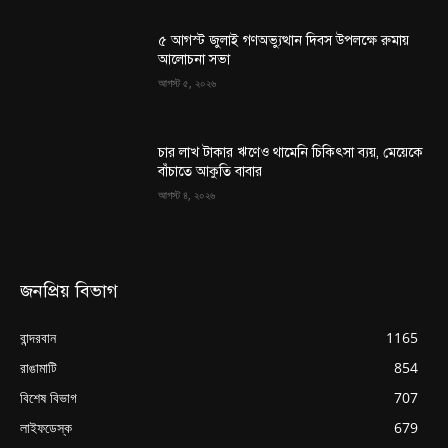
৫ আগস্ট জুলাই গণঅভ্যুত্থান দিবস উপলক্ষে রুমায়
আলোচনা সভা
আগস্ট ৫, ২০২৬
চার লাখ টাকার ঋণেও থামেনি চিকিৎসা ব্যয়, মেয়েকে
বাঁচাতে আকুতি বাবার
আগস্ট ৪, ২০২৬
জনপ্রিয় বিভাগ
বান্দরবান
1165
রাঙামাটি
854
বিশেষ বিভাগ
707
লাইফডেস্ক
679