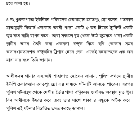
চরে আনা হয়।
‎৪ নং কুরুকপাতা ইউনিয়ন পরিষদের চেয়ারম্যান ক্রাতপুং ম্রো বলেন, গতকাল
মাতামুহুরি রিজার্ভ এলাকায় তরনী পাড়া একটি ৫ জন টিমের ট্যুরিস্ট একটি
জুম ঘরে রাত্রি যাপন করে। তারা সকালে ঘুম থেকে উঠে জুমঘরে থাকা একটি
স্থানীয় ভাবে তৈরি করা একনলা বন্দুক নিয়ে ছবি তোলার সময়
অসাবধানতাবশত বন্দুকটির ট্রিগার টেনে দেন। এতেই ঘটনাস্হলে এক জন
মারা যায় বলে তিনি জানান।
‎আলীকদম থানার এস.আই শাহাদাত হোসেন জানান, পুলিশ প্রথমে স্থানীয়
ইউপি চেয়ারম্যান ক্রাতপুং ম্রো এর মাধ্যমে ঘটনাটি জানতে পারেন। এরপর
পুলিশ ঘটনাস্থল থেকে দেশীয় তৈরি গাদা বন্দুকসহ গুলিবিদ্ধ অবস্থায় মৃত ত্বহা
বিন আমীনকে উদ্ধার করে এবং তার সাথে থাকা ৪ বন্ধুকে আটক করে।
পুলিশ এই ঘটনার বিস্তারিত তদন্ত করছে জানান।